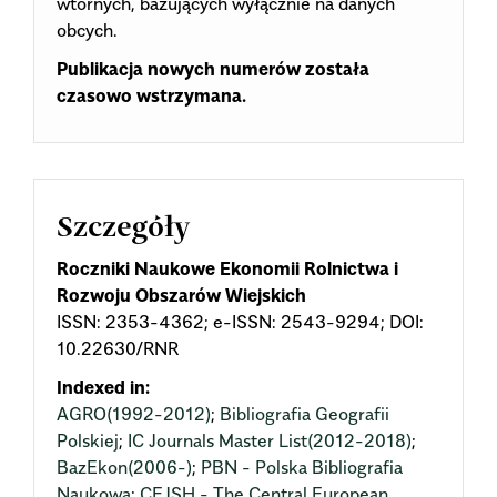
wtórnych, bazujących wyłącznie na danych
obcych.
Publikacja nowych numerów została
czasowo wstrzymana.
Szczegóły
Roczniki Naukowe Ekonomii Rolnictwa i
Rozwoju Obszarów Wiejskich
ISSN: 2353-4362; e-ISSN: 2543-9294; DOI:
10.22630/RNR
Indexed in:
AGRO(1992-2012)
;
Bibliografia Geografii
Polskiej
;
IC Journals Master List(2012-2018)
;
BazEkon(2006-)
;
PBN - Polska Bibliografia
Naukowa
;
CEJSH - The Central European