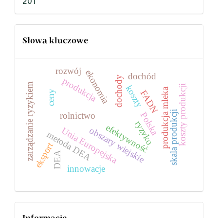
201
Słowa kluczowe
rozwój
ekonomia
dochód
dochody
produkcja
zarządzanie ryzykiem
koszty
koszty produkcji
produkcja mleka
FADN
ceny
skala produkcji
Polska
rolnictwo
ryzyko
efektywność
obszary wiejskie
Unia Europejska
metoda DEA
eksport
DEA
innowacje