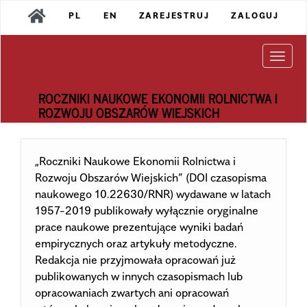
Main
PL
EN
ZAREJESTRUJ
ZALOGUJ
Navigation
Main
Content
Togg
Sidebar
navi
ROCZNIKI NAUKOWE EKONOMII ROLNICTWA I
ROZWOJU OBSZARÓW WIEJSKICH
„Roczniki Naukowe Ekonomii Rolnictwa i
Rozwoju Obszarów Wiejskich” (DOI czasopisma
naukowego 10.22630/RNR) wydawane w latach
1957-2019 publikowały wyłącznie oryginalne
prace naukowe prezentujące wyniki badań
empirycznych oraz artykuły metodyczne.
Redakcja nie przyjmowała opracowań już
publikowanych w innych czasopismach lub
opracowaniach zwartych ani opracowań