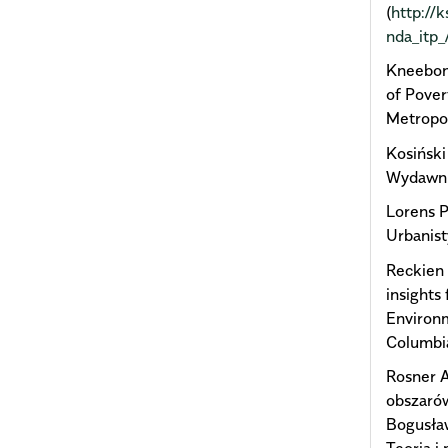
(
http://
nda_itp
Kneebone
of Pover
Metropol
Kosiński
Wydawni
Lorens P
Urbanisty
Reckien 
insights
Environm
Columbia
Rosner 
obszarów
Bogusła