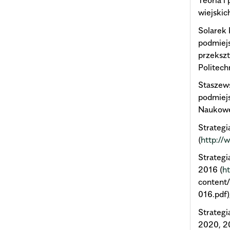
Teoria 
wiejskic
Solarek 
podmiej
przekszt
Politech
Staszews
podmiej
Naukowe,
Strateg
(
http://
Strateg
2016 (
h
content
016.pdf)
Strategi
2020, 2