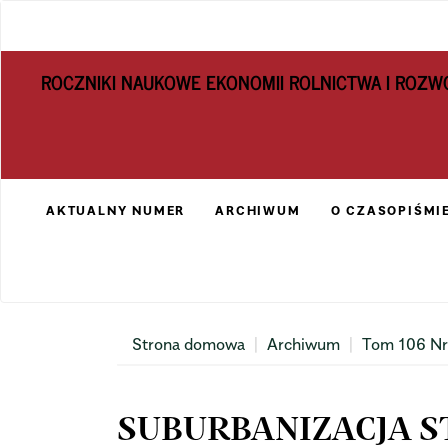
Main
Navigation
Main
ROCZNIKI NAUKOWE EKONOMII ROLNICTWA I ROZW
Content
Sidebar
AKTUALNY NUMER
ARCHIWUM
O CZASOPIŚMI
Strona domowa
Archiwum
Tom 106 Nr
SUBURBANIZACJA S