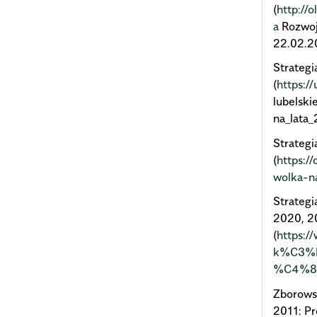
(
http://o
a
Rozwoj
22.02.2
Strateg
(
https:/
lubelski
na_lata
Strateg
(
https:/
wolka-n
Strategi
2020, 2
(
https:/
k%C3%B
%C4%85
Zborows
2011: Pr