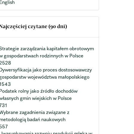
English
Najczęściej czytane (90 dni)
Strategie zarządzania kapitałem obrotowym
w gospodarstwach rodzinnych w Polsce
2528
Dywersyfikacja jako proces dostosowawczy
gospodarstw województwa małopolskiego
1543
Podatek rolny jako źródło dochodów
własnych gmin wiejskich w Polsce
731
Wybrane zagadnienia związane z
metodologią badań naukowych
557
Uwarunkowania rozwoju produkcji mleka w