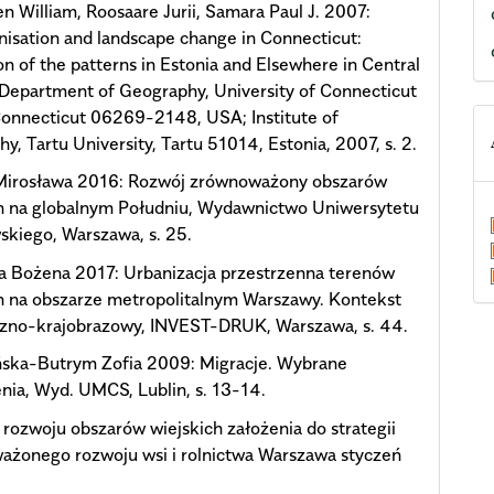
n William, Roosaare Jurii, Samara Paul J. 2007:
isation and landscape change in Connecticut:
on of the patterns in Estonia and Elsewhere in Central
Department of Geography, University of Connecticut
Connecticut 06269-2148, USA; Institute of
y, Tartu University, Tartu 51014, Estonia, 2007, s. 2.
Mirosława 2016: Rozwój zrównoważony obszarów
ch na globalnym Południu, Wydawnictwo Uniwersytetu
kiego, Warszawa, s. 25.
a Bożena 2017: Urbanizacja przestrzenna terenów
h na obszarze metropolitalnym Warszawy. Kontekst
czno-krajobrazowy, INVEST-DRUK, Warszawa, s. 44.
ska-Butrym Zofia 2009: Migracje. Wybrane
nia, Wyd. UMCS, Lublin, s. 13-14.
 rozwoju obszarów wiejskich założenia do strategii
ażonego rozwoju wsi i rolnictwa Warszawa styczeń