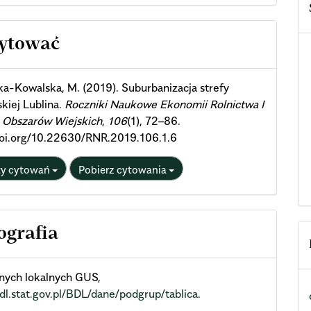
cle
cytować
ils
a-Kowalska, M. (2019). Suburbanizacja strefy
kiej Lublina.
Roczniki Naukowe Ekonomii Rolnictwa I
 Obszarów Wiejskich
,
106
(1), 72–86.
/doi.org/10.22630/RNR.2019.106.1.6
ty cytowań
Pobierz cytowania
ografia
nych lokalnych GUS,
bdl.stat.gov.pl/BDL/dane/podgrup/tablica
.