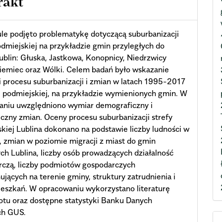
rakt
le podjęto problematykę dotyczącą suburbanizacji
odmiejskiej na przykładzie gmin przyległych do
ublin: Głuska, Jastkowa, Konopnicy, Niedrzwicy
iemiec oraz Wólki. Celem badań było wskazanie
i procesu suburbanizacji i zmian w latach 1995-2017
e podmiejskiej, na przykładzie wymienionych gmin. W
aniu uwzględniono wymiar demograficzny i
zny zmian. Oceny procesu suburbanizacji strefy
kiej Lublina dokonano na podstawie liczby ludności w
 zmian w poziomie migracji z miast do gmin
ch Lublina, liczby osób prowadzących działalność
rczą, liczby podmiotów gospodarczych
ujących na terenie gminy, struktury zatrudnienia i
ieszkań. W opracowaniu wykorzystano literaturę
tu oraz dostępne statystyki Banku Danych
ch GUS.