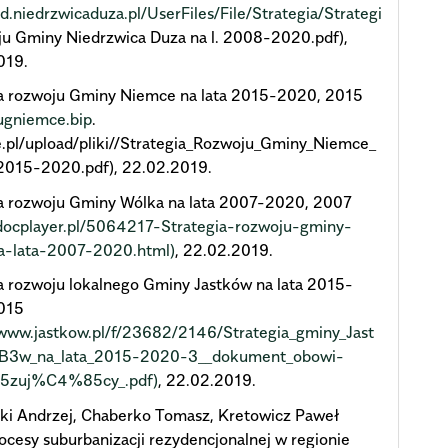
ld.niedrzwicaduza.pl/UserFiles/File/Strategia/Strategi
u Gminy Niedrzwica Duza na l. 2008-2020.pdf),
019.
ia rozwoju Gminy Niemce na lata 2015-2020, 2015
/ugniemce.bip
.
e.pl/upload/pliki//Strategia_Rozwoju_Gminy_Niemce_
_2015-2020.pdf), 22.02.2019.
ia rozwoju Gminy Wólka na lata 2007-2020, 2007
/docplayer.pl/5064217-Strategia-rozwoju-gminy-
a-lata-2007-2020.html)
, 22.02.2019.
a rozwoju lokalnego Gminy Jastków na lata 2015-
015
/www.jastkow.pl/f/23682/2146/Strategia_gminy_Jast
3w_na_lata_2015-2020-3__dokument_obowi-
zuj%C4%85cy_.pdf)
, 22.02.2019.
ki Andrzej, Chaberko Tomasz, Kretowicz Paweł
ocesy suburbanizacji rezydencjonalnej w regionie