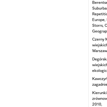
Berentse
Suburban
Repetiti
Europe, 
Storrs, 
Geograph
Czerny 
wiejski
Warszaws
Degórsk
wiejskic
ekologi
Kawczyń
zagadnie
Kierunki
zrównow
2010,