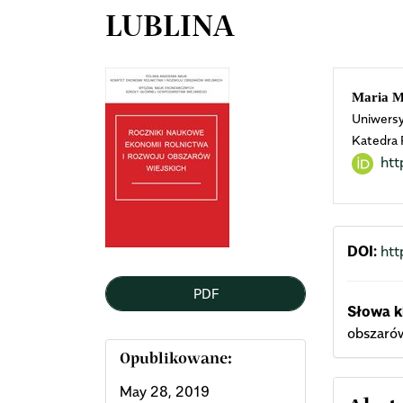
LUBLINA
Article
Mai
Maria M
Uniwersyt
Sidebar
Arti
Katedra 
htt
Cont
DOI:
htt
PDF
Słowa k
obszarów
Opublikowane:
May 28, 2019