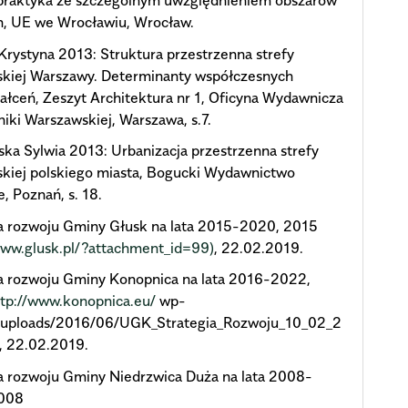
i praktyka ze szczególnym uwzględnieniem obszarów
h, UE we Wrocławiu, Wrocław.
Krystyna 2013: Struktura przestrzenna strefy
skiej Warszawy. Determinanty współczesnych
ałceń, Zeszyt Architektura nr 1, Oficyna Wydawnicza
niki Warszawskiej, Warszawa, s.7.
ka Sylwia 2013: Urbanizacja przestrzenna strefy
skiej polskiego miasta, Bogucki Wydawnictwo
 Poznań, s. 18.
ia rozwoju Gminy Głusk na lata 2015-2020, 2015
www.glusk.pl/?attachment_id=99)
, 22.02.2019.
ia rozwoju Gminy Konopnica na lata 2016-2022,
ttp://www.konopnica.eu/
wp-
/uploads/2016/06/UGK_Strategia_Rozwoju_10_02_2
, 22.02.2019.
a rozwoju Gminy Niedrzwica Duża na lata 2008-
008