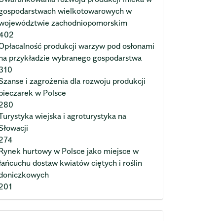
gospodarstwach wielkotowarowych w
województwie zachodniopomorskim
402
Opłacalność produkcji warzyw pod osłonami
na przykładzie wybranego gospodarstwa
310
Szanse i zagrożenia dla rozwoju produkcji
pieczarek w Polsce
280
Turystyka wiejska i agroturystyka na
Słowacji
274
Rynek hurtowy w Polsce jako miejsce w
łańcuchu dostaw kwiatów ciętych i roślin
doniczkowych
201