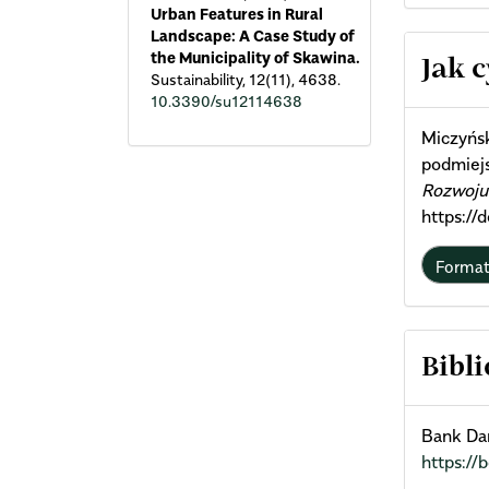
Urban Features in Rural
Landscape: A Case Study of
Arti
the Municipality of Skawina.
Jak 
Sustainability,
12
(11),
4638.
10.3390/su12114638
Deta
Miczyńsk
podmiejs
Rozwoju
https:/
Forma
Bibli
Bank Da
https://