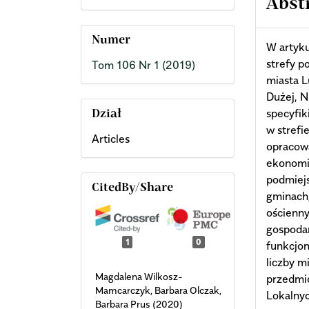
Abst
Numer
W artyku
strefy p
Tom 106 Nr 1 (2019)
miasta L
Dużej, N
specyfik
Dział
w strefi
Articles
opracow
ekonomic
podmiejs
CitedBy/Share
gminach,
ościenny
gospoda
1
0
funkcjon
liczby m
Magdalena Wilkosz-
przedmio
Mamcarczyk, Barbara Olczak,
Lokalny
Barbara Prus (2020)