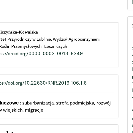
n
iczyńska-Kowalska
et Przyrodniczy w Lublinie, Wydział Agrobioinżynierii,
cle
Roślin Przemysłowych i Leczniczych
ps://orcid.org/0000-0003-0013-6349
ent
ps://doi.org/10.22630/RNR.2019.106.1.6
luczowe :
suburbanizacja, strefa podmiejska, rozwój
 wiejskich, migracje