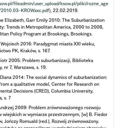
ksow.pl/fileadmin/user_upload/ksow.pl/pliki/rozne_age
_/2010.03-KROWaxc.pdf)
, 22.02.2019.
 Elizabeth, Garr Emily 2010: The Suburbanization
ty: Trends in Metropolitan America, 2000 to 2008,
itan Policy Program at Brookings, Brookings.
 Wojciech 2016: Paradygmat miasta XXI wieku,
ctwo PK, Kraków, s. 167.
iotr 2005: Problem suburbanizacji, Biblioteka
, nr 7, Warszawa, s. 19.
Diana 2014: The social dynamics of suburbanization:
 from a qualitative model, Center for Research on
ental Decisions (CRED), Columbia University,
, s. 7
Andrzej 2009: Problem zrównoważonego rozwoju
 wiejskich w wymiarze przestrzennym, [w] B. Fiedor
w, Jończy Romuald (red.), Rozwój zrównoważony.