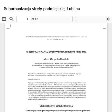
Wróć
Po
Suburbanizacja strefy podmiejskiej Lublina
Po
do
P
szczegółów
artykułu