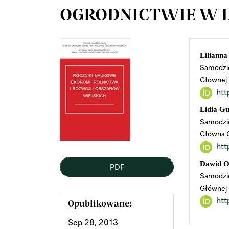
OGRODNICTWIE W L
Article
Mai
Lilianna
Samodzie
Sidebar
Arti
Głównej 
htt
Cont
Lidia G
Samodzie
Główna 
htt
Dawid O
PDF
Samodzie
Głównej 
ht
Opublikowane:
Sep 28, 2013