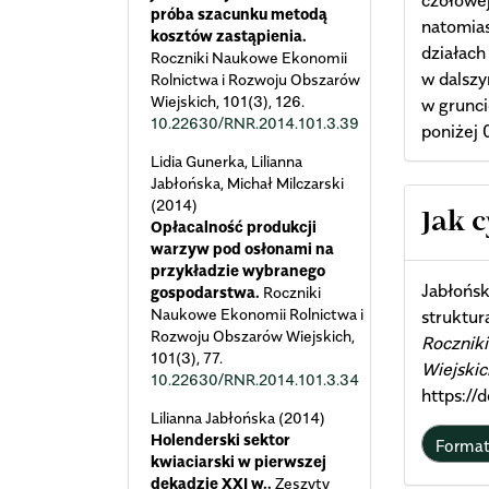
czołowej
próba szacunku metodą
natomias
kosztów zastąpienia.
działach
Roczniki Naukowe Ekonomii
w dalsz
Rolnictwa i Rozwoju Obszarów
Wiejskich,
101
(3),
126.
w grunci
10.22630/RNR.2014.101.3.39
poniżej 
Lidia Gunerka, Lilianna
Jabłońska, Michał Milczarski
Arti
(2014)
Jak 
Opłacalność produkcji
warzyw pod osłonami na
Deta
przykładzie wybranego
Jabłońsk
gospodarstwa.
Roczniki
Naukowe Ekonomii Rolnictwa i
struktur
Rozwoju Obszarów Wiejskich,
Rocznik
101
(3),
77.
Wiejskic
10.22630/RNR.2014.101.3.34
https:/
Lilianna Jabłońska (2014)
Holenderski sektor
Forma
kwiaciarski w pierwszej
dekadzie XXI w..
Zeszyty