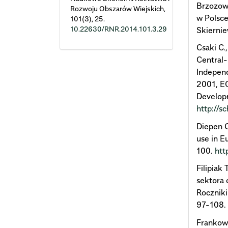
Brzozows
Rozwoju Obszarów Wiejskich,
w Polsce
101
(3),
25.
10.22630/RNR.2014.101.3.29
Skiernie
Csaki C.
Central
Independ
2001, EC
Developm
http://sc
Diepen C
use in E
100.
htt
Filipiak
sektora
Roczniki
97-108
Frankows