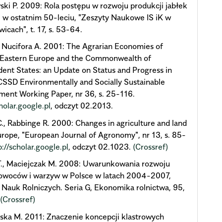
ki P. 2009: Rola postępu w rozwoju produkcji jabłek
 w ostatnim 50-leciu, "Zeszyty Naukowe IS iK w
wicach", t. 17, s. 53-64.
, Nucifora A. 2001: The Agrarian Economies of
-Eastern Europe and the Commonwealth of
ent States: an Update on Status and Progress in
SSD Environmentally and Socially Sustainable
ent Working Paper, nr 36, s. 25-116.
holar.google.pl
, odczyt 02.2013.
., Rabbinge R. 2000: Changes in agriculture and land
urope, "European Journal of Agronomy", nr 13, s. 85-
p://scholar.google.pl
, odczyt 02.1023.
(Crossref)
 T., Maciejczak M. 2008: Uwarunkowania rozwoju
 owoców i warzyw w Polsce w latach 2004-2007,
 Nauk Rolniczych. Seria G, Ekonomika rolnictwa, 95,
.
(Crossref)
ka M. 2011: Znaczenie koncepcji klastrowych