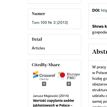
DOI:
htt
Numer
Tom 100 Nr 3 (2013)
Słowa k
gospodar
Dział
Articles
Abst
CitedBy/Share
W pracy
w Polsce
liczbę g
obszaro
5
0
struktur
udziału 
Janusz Majewski (2014)
Wartość zapylania sadów
samej po
jabłoniowych w Polsce –