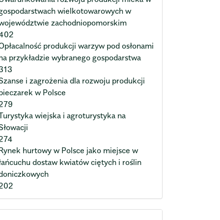
gospodarstwach wielkotowarowych w
województwie zachodniopomorskim
402
Opłacalność produkcji warzyw pod osłonami
na przykładzie wybranego gospodarstwa
313
Szanse i zagrożenia dla rozwoju produkcji
pieczarek w Polsce
279
Turystyka wiejska i agroturystyka na
Słowacji
274
Rynek hurtowy w Polsce jako miejsce w
łańcuchu dostaw kwiatów ciętych i roślin
doniczkowych
202