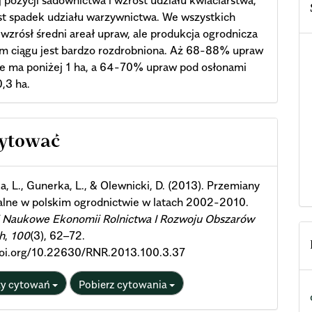
 pozycji sadownictwa i wzrost udziału kwiaciarstwa,
t spadek udziału warzywnictwa. We wszystkich
 wzrósł średni areał upraw, ale produkcja ogrodnicza
ym ciągu jest bardzo rozdrobniona. Aż 68-88% upraw
e ma poniżej 1 ha, a 64-70% upraw pod osłonami
0,3 ha.
cle
cytować
ils
a, L., Gunerka, L., & Olewnicki, D. (2013). Przemiany
alne w polskim ogrodnictwie w latach 2002-2010.
i Naukowe Ekonomii Rolnictwa I Rozwoju Obszarów
h
,
100
(3), 62–72.
/doi.org/10.22630/RNR.2013.100.3.37
ty cytowań
Pobierz cytowania