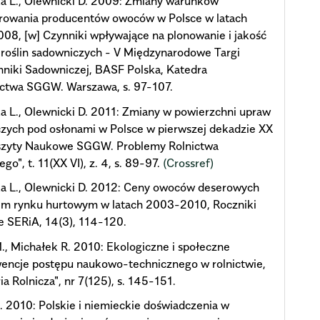
a L., Olewnicki D. 2009: Zmiany warunków
rowania producentów owoców w Polsce w latach
8, [w] Czynniki wpływające na plonowanie i jakość
roślin sadowniczych - V Międzynarodowe Targi
niki Sadowniczej, BASF Polska, Katedra
ctwa SGGW. Warszawa, s. 97-107.
a L., Olewnicki D. 2011: Zmiany w powierzchni upraw
zych pod osłonami w Polsce w pierwszej dekadzie XX
Zeszyty Naukowe SGGW. Problemy Rolnictwa
go", t. 11(XX VI), z. 4, s. 89-97.
(Crossref)
ka L., Olewnicki D. 2012: Ceny owoców deserowych
kim rynku hurtowym w latach 2003-2010, Roczniki
 SERiA, 14(3), 114-120.
, Michałek R. 2010: Ekologiczne i społeczne
encje postępu naukowo-technicznego w rolnictwie,
ia Rolnicza", nr 7(125), s. 145-151.
. 2010: Polskie i niemieckie doświadczenia w