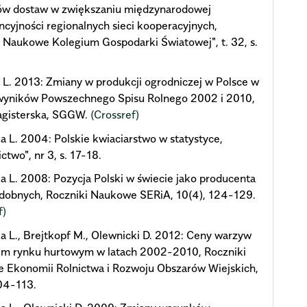
ów dostaw w zwiększaniu międzynarodowej
cyjności regionalnych sieci kooperacyjnych,
 Naukowe Kolegium Gospodarki Światowej", t. 32, s.
.
L. 2013: Zmiany w produkcji ogrodniczej w Polsce w
 wyników Powszechnego Spisu Rolnego 2002 i 2010,
agisterska, SGGW.
(Crossref)
a L. 2004: Polskie kwiaciarstwo w statystyce,
ctwo", nr 3, s. 17-18.
a L. 2008: Pozycja Polski w świecie jako producenta
zdobnych, Roczniki Naukowe SERiA, 10(4), 124-129.
f)
a L., Brejtkopf M., Olewnicki D. 2012: Ceny warzyw
kim rynku hurtowym w latach 2002-2010, Roczniki
 Ekonomii Rolnictwa i Rozwoju Obszarów Wiejskich,
04-113.