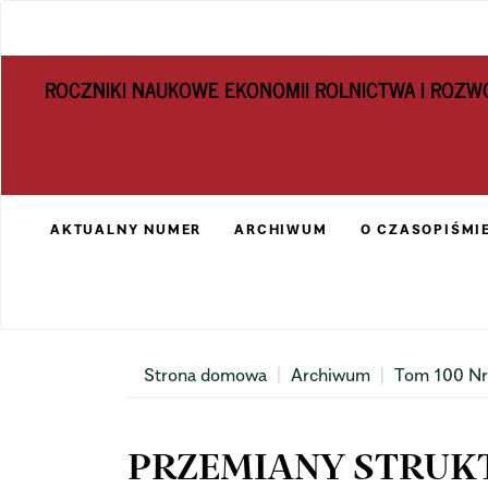
Main
Navigation
Main
ROCZNIKI NAUKOWE EKONOMII ROLNICTWA I ROZW
Content
Sidebar
AKTUALNY NUMER
ARCHIWUM
O CZASOPIŚMI
Strona domowa
Archiwum
Tom 100 Nr
PRZEMIANY STRUK