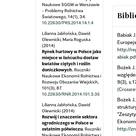
Naukowe SGGW w Warszawie
- Problemy Rolnictwa
Bibli
Światowego,
14
(1),
34.
10.22630/PRS.2014.14.1.4
Lilianna Jabłońska, Dawid
Babiak J
Olewnicki, Maria Roguska
Europejs
(2014)
http://r
Rynek hurtowy w Polsce jako
abiak.pd
miejsce w łańcuchu dostaw
kwiatów ciętych i roślin
Bożek J.
doniczkowych.
Roczniki
względem
Naukowe Ekonomii Rolnictwa i
9(3), s.
Rozwoju Obszarów Wiejskich,
101
(3),
87.
(Crossre
10.22630/RNR.2014.101.3.35
Bożek J.
Lilianna Jabłońska, Dawid
struktur
Olewnicki (2014)
"Zeszyt
Rozwój i znaczenie sektora
Ekonomic
ogrodniczego w Polsce w
http://z
ostatnim półwieczu.
Roczniki
Naukowe Ekonomii Rolnictwa i