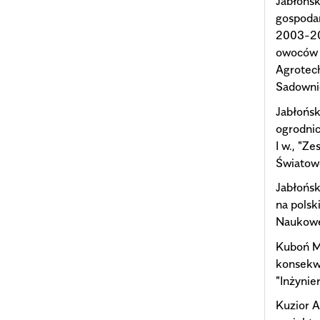
Jabłońsk
gospoda
2003-200
owoców 
Agrotech
Sadowni
Jabłońsk
ogrodnic
I w., "
Światowe
Jabłońs
na pols
Naukowe
Kuboń M.
konsekw
"Inżynier
Kuzior A