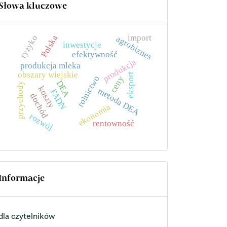
Słowa kluczowe
import
ryzyko
Polska
agrobiznes
inwestycje
efektywność
produkcja
produkcja mleka
obszary wiejskie
eksport
rolnictwo
ceny
DEA
przychody
koszty
metoda DEA
FADN
dochód
ekonomia
rozwój
rentowność
Informacje
dla czytelników