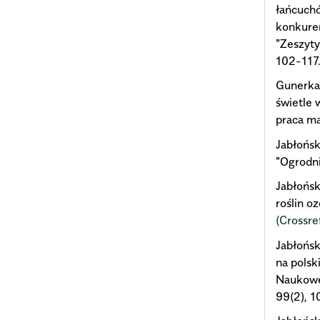
łańcuch
konkuren
"Zeszyty
102-117
Gunerka 
świetle
praca m
Jabłońsk
"Ogrodni
Jabłońsk
roślin o
(Crossre
Jabłońsk
na pols
Naukowe
99(2), 1