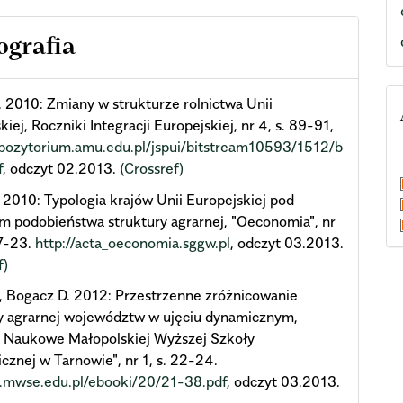
ografia
. 2010: Zmiany w strukturze rolnictwa Unii
kiej, Roczniki Integracji Europejskiej, nr 4, s. 89-91,
epozytorium.amu.edu.pl/jspui/bitstream10593/1512/b
f
, odczyt 02.2013.
(Crossref)
 2010: Typologia krajów Unii Europejskiej pod
 podobieństwa struktury agrarnej, "Oeconomia", nr
17-23.
http://acta_oeconomia.sggw.pl
, odczyt 03.2013.
f)
, Bogacz D. 2012: Przestrzenne zróżnicowanie
y agrarnej województw w ujęciu dynamicznym,
y Naukowe Małopolskiej Wyższej Szkoły
znej w Tarnowie", nr 1, s. 22-24.
n.mwse.edu.pl/ebooki/20/21-38.pdf
, odczyt 03.2013.