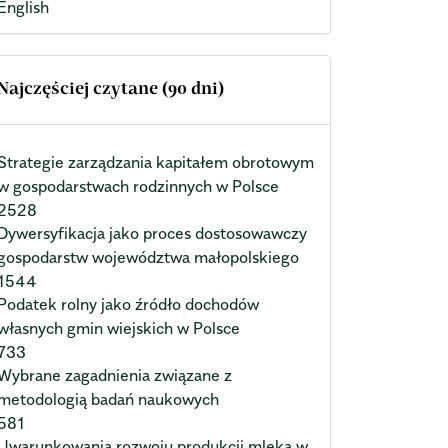
English
Najczęściej czytane (90 dni)
Strategie zarządzania kapitałem obrotowym
w gospodarstwach rodzinnych w Polsce
2528
Dywersyfikacja jako proces dostosowawczy
gospodarstw województwa małopolskiego
1544
Podatek rolny jako źródło dochodów
własnych gmin wiejskich w Polsce
733
Wybrane zagadnienia związane z
metodologią badań naukowych
581
Uwarunkowania rozwoju produkcji mleka w