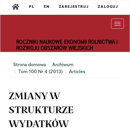
Main
PL
EN
ZAREJESTRUJ
ZALOGUJ
Navigation
Main
Content
Togg
Sidebar
navi
ROCZNIKI NAUKOWE EKONOMII ROLNICTWA I
ROZWOJU OBSZARÓW WIEJSKICH
Strona domowa
Archiwum
Tom 100 Nr 4 (2013)
Articles
ZMIANY W
STRUKTURZE
WYDATKÓW