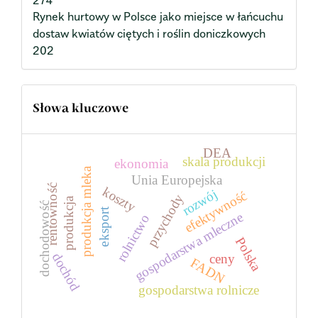
274
Rynek hurtowy w Polsce jako miejsce w łańcuchu
dostaw kwiatów ciętych i roślin doniczkowych
202
Słowa kluczowe
DEA
skala produkcji
ekonomia
produkcja mleka
Unia Europejska
rentowność
koszty
rozwój
efektywność
przychody
produkcja
dochodowość
eksport
gospodarstwa mleczne
rolnictwo
Polska
dochód
ceny
FADN
gospodarstwa rolnicze