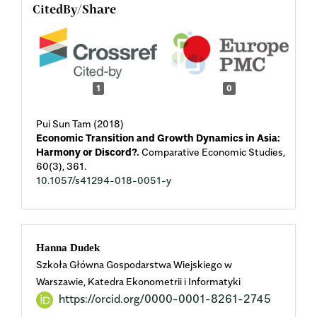
CitedBy/Share
1
0
Pui Sun Tam (2018)
Economic Transition and Growth Dynamics in Asia:
Harmony or Discord?.
Comparative Economic Studies,
60
(3),
361.
10.1057/s41294-018-0051-y
Main
Hanna Dudek
Szkoła Główna Gospodarstwa Wiejskiego w
Article
Warszawie, Katedra Ekonometrii i Informatyki
https://orcid.org/0000-0001-8261-2745
Content