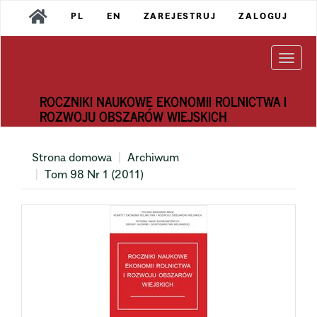
Main
PL
EN
ZAREJESTRUJ
ZALOGUJ
Navigation
Main
Content
Togg
Sidebar
navi
ROCZNIKI NAUKOWE EKONOMII ROLNICTWA I
ROZWOJU OBSZARÓW WIEJSKICH
Strona domowa
Archiwum
Tom 98 Nr 1 (2011)