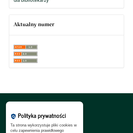
Aktualny numer
Polityka Cookies:
PL
|
EN
Polityka prywatności
policy
Polityka Prywatności:
PL
|
EN
Ta strona wykorzystuje pliki cookies w
Polityka RODO:
PL
|
EN
celu zapewnienia prawidłowego