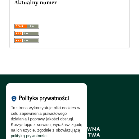
Aktualny numer
Polityka Cookies:
PL
|
EN
Polityka prywatności
policy
Polityka Prywatności:
PL
|
EN
Ta strona wykorzystuje pliki cookies w
Polityka RODO:
PL
|
EN
celu zapewnienia prawidłowego
działania i poprawy jakości obsługi.
Korzystając z serwisu, wyrażasz zgodę
na ich użycie, zgodnie z obowiązującą
polityką prywatności
.