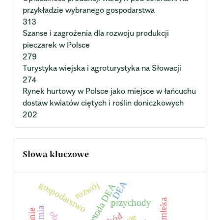
przykładzie wybranego gospodarstwa
313
Szanse i zagrożenia dla rozwoju produkcji
pieczarek w Polsce
279
Turystyka wiejska i agroturystyka na Słowacji
274
Rynek hurtowy w Polsce jako miejsce w łańcuchu
dostaw kwiatów ciętych i roślin doniczkowych
202
Słowa kluczowe
DEA
gospodarstwo
rozwój
metoda DEA
przychody