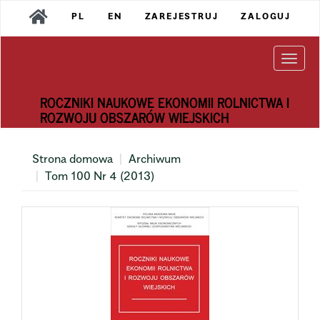
Main
PL
EN
ZAREJESTRUJ
ZALOGUJ
Navigation
Main
Content
Togg
Sidebar
navi
ROCZNIKI NAUKOWE EKONOMII ROLNICTWA I
ROZWOJU OBSZARÓW WIEJSKICH
Strona domowa
Archiwum
Tom 100 Nr 4 (2013)