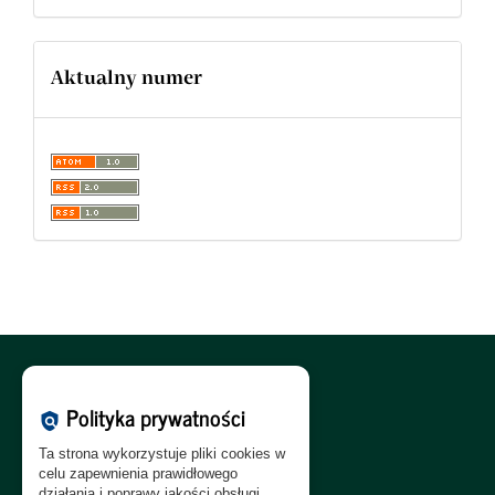
Aktualny numer
Polityka Cookies:
PL
|
EN
Polityka prywatności
policy
Polityka Prywatności:
PL
|
EN
Ta strona wykorzystuje pliki cookies w
Polityka RODO:
PL
|
EN
celu zapewnienia prawidłowego
działania i poprawy jakości obsługi.