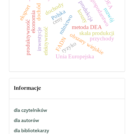
gospodarstwo
DEA
produkcja
dochody
dochód
eksport
rozwój
Polska
koszty
ekonomia
rolnictwo
ceny
produktywność
metoda DEA
efektywność
inwestycje
skala produkcji
obszary wiejskie
przychody
FADN
ryzyko
Unia Europejska
Informacje
dla czytelników
dla autorów
dla bibliotekarzy