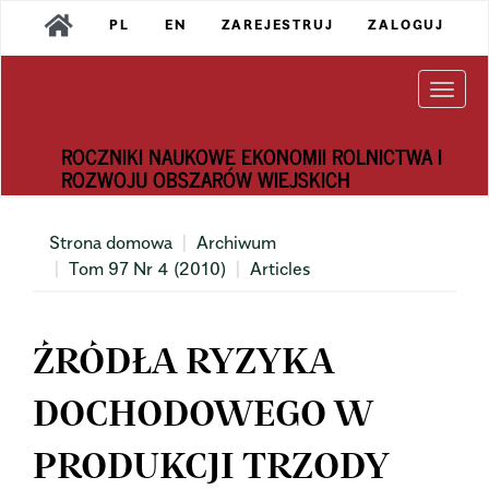
Main
PL
EN
ZAREJESTRUJ
ZALOGUJ
Navigation
Main
Content
Togg
Sidebar
navi
ROCZNIKI NAUKOWE EKONOMII ROLNICTWA I
ROZWOJU OBSZARÓW WIEJSKICH
Strona domowa
Archiwum
Tom 97 Nr 4 (2010)
Articles
ŹRÓDŁA RYZYKA
DOCHODOWEGO W
PRODUKCJI TRZODY