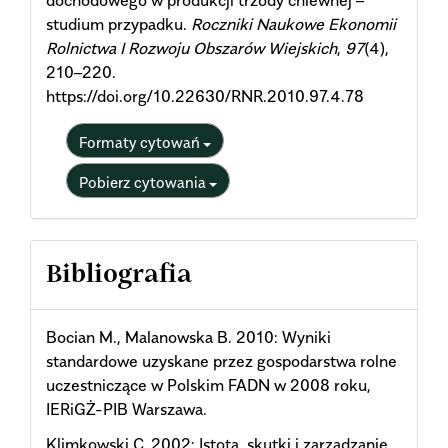
dochodowego w produkcji trzody chlewnej –
studium przypadku.
Roczniki Naukowe Ekonomii
Rolnictwa I Rozwoju Obszarów Wiejskich
,
97
(4),
210–220.
https://doi.org/10.22630/RNR.2010.97.4.78
Formaty cytowań
Pobierz cytowania
Bibliografia
Bocian M., Malanowska B. 2010: Wyniki
standardowe uzyskane przez gospodarstwa rolne
uczestniczące w Polskim FADN w 2008 roku,
IERiGŻ-PIB Warszawa.
Klimkowski C. 2002: Istota, skutki i zarządzanie