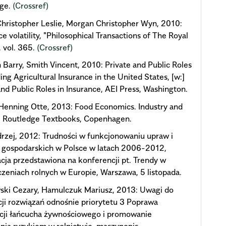
ge.
(Crossref)
Christopher Leslie, Morgan Christopher Wyn, 2010:
ce volatility, "Philosophical Transactions of The Royal
, vol. 365.
(Crossref)
Barry, Smith Vincent, 2010: Private and Public Roles
ding Agricultural Insurance in the United States, [w:]
and Public Roles in Insurance, AEI Press, Washington.
Henning Otte, 2013: Food Economics. Industry and
, Routledge Textbooks, Copenhagen.
rzej, 2012: Trudności w funkcjonowaniu upraw i
 gospodarskich w Polsce w latach 2006-2012,
cja przedstawiona na konferencji pt. Trendy w
zeniach rolnych w Europie, Warszawa, 5 listopada.
ski Cezary, Hamulczuk Mariusz, 2013: Uwagi do
ji rozwiązań odnośnie priorytetu 3 Poprawa
acji łańcucha żywnościowego i promowanie
nia ryzykiem w rolnictwie, maszynopis.