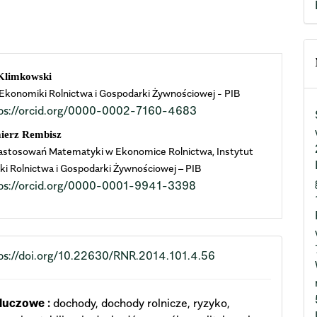
n
Klimkowski
 Ekonomiki Rolnictwa i Gospodarki Żywnościowej - PIB
cle
ps://orcid.org/0000-0002-7160-4683
ent
ierz Rembisz
astosowań Matematyki w Ekonomice Rolnictwa, Instytut
i Rolnictwa i Gospodarki Żywnościowej – PIB
ps://orcid.org/0000-0001-9941-3398
ps://doi.org/10.22630/RNR.2014.101.4.56
luczowe :
dochody, dochody rolnicze, ryzyko,