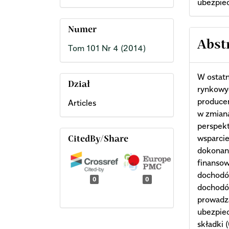
ubezpiec
Numer
Abst
Tom 101 Nr 4 (2014)
W ostat
Dział
rynkowy
producen
Articles
w zmian
perspekt
wsparcie
CitedBy/Share
dokonan
finansow
dochodó
0
0
dochodó
prowadz
ubezpiec
składki 