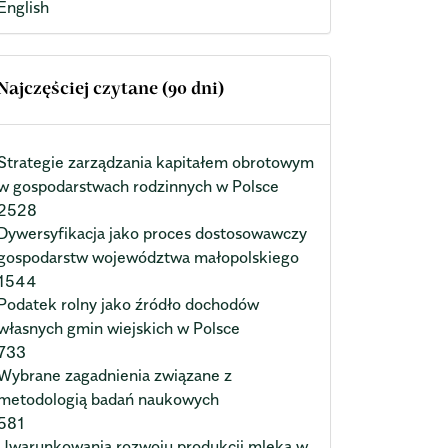
English
Najczęściej czytane (90 dni)
Strategie zarządzania kapitałem obrotowym
w gospodarstwach rodzinnych w Polsce
2528
Dywersyfikacja jako proces dostosowawczy
gospodarstw województwa małopolskiego
1544
Podatek rolny jako źródło dochodów
własnych gmin wiejskich w Polsce
733
Wybrane zagadnienia związane z
metodologią badań naukowych
581
Uwarunkowania rozwoju produkcji mleka w