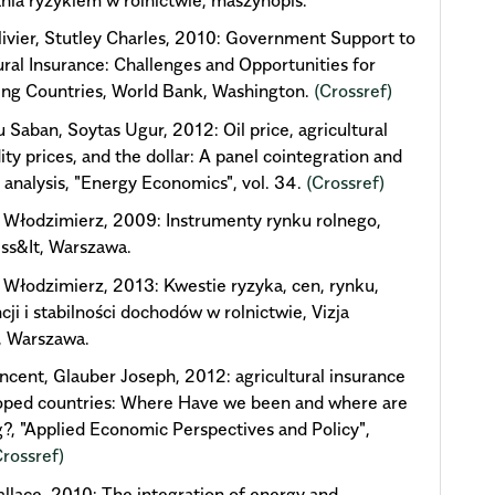
ivier, Stutley Charles, 2010: Government Support to
ural Insurance: Challenges and Opportunities for
ng Countries, World Bank, Washington.
(Crossref)
u Saban, Soytas Ugur, 2012: Oil price, agricultural
y prices, and the dollar: A panel cointegration and
y analysis, "Energy Economics", vol. 34.
(Crossref)
Włodzimierz, 2009: Instrumenty rynku rolnego,
ess&It, Warszawa.
Włodzimierz, 2013: Kwestie ryzyka, cen, rynku,
cji i stabilności dochodów w rolnictwie, Vizja
, Warszawa.
ncent, Glauber Joseph, 2012: agricultural insurance
oped countries: Where Have we been and where are
?, "Applied Economic Perspectives and Policy",
Crossref)
llace, 2010: The integration of energy and