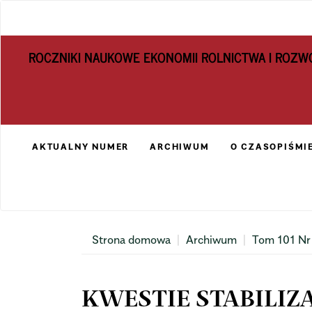
Main
Navigation
Main
ROCZNIKI NAUKOWE EKONOMII ROLNICTWA I ROZW
Content
Sidebar
AKTUALNY NUMER
ARCHIWUM
O CZASOPIŚMI
Strona domowa
Archiwum
Tom 101 Nr
KWESTIE STABILIZ