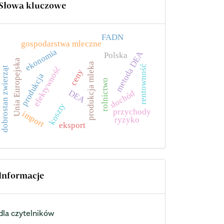
Słowa kluczowe
FADN
gospodarstwa mleczne
ekonomia
metoda DEA
Polska
Unia Europejska
produkcja mleka
rentowność
efektywność
dobrostan zwierząt
ceny
produkcja
rolnictwo
DEA
dochód
koszty
przychody
import
ryzyko
eksport
Informacje
dla czytelników