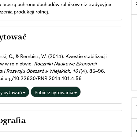
 lepszą ochronę dochodów rolników niż tradycyjne
zenia produkcji rolnej.
cle
cytować
ils
ki, C., & Rembisz, W. (2014). Kwestie stabilizacji
w w rolnictwie.
Roczniki Naukowe Ekonomii
a I Rozwoju Obszarów Wiejskich
,
101
(4), 85–96.
/doi.org/10.22630/RNR.2014.101.4.56
ty cytowań
Pobierz cytowania
ografia