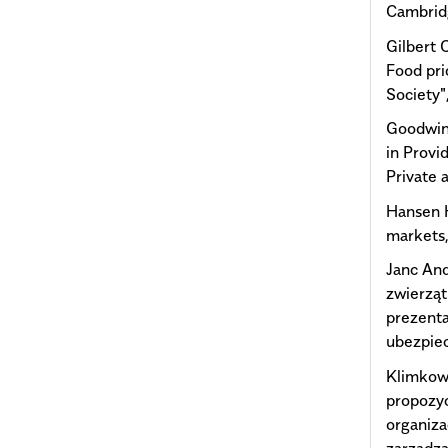
Cambrid
Gilbert 
Food pri
Society"
Goodwin 
in Provi
Private 
Hansen 
markets
Janc And
zwierząt
prezenta
ubezpiec
Klimkow
propozyc
organiz
zarządza