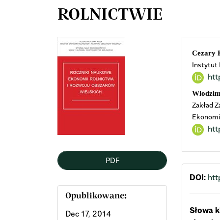
ROLNICTWIE
Article
Mai
Cezary 
Instytut
Sidebar
Arti
htt
Cont
Włodzim
Zakład Z
Ekonomik
htt
PDF
DOI:
htt
Opublikowane:
Słowa k
Dec 17, 2014