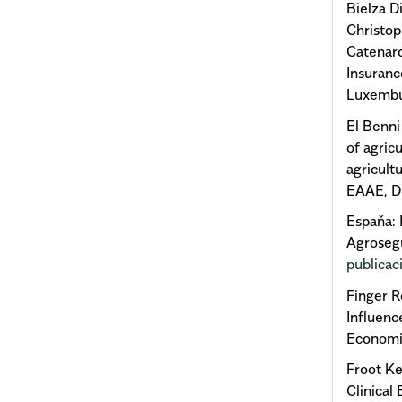
Bielza D
Christop
Catenar
Insuran
Luxembu
El Benni
of agric
agricult
EAAE, Du
Espaňa: 
Agroseg
publicac
Finger R
Influenc
Economic
Froot Ke
Clinical