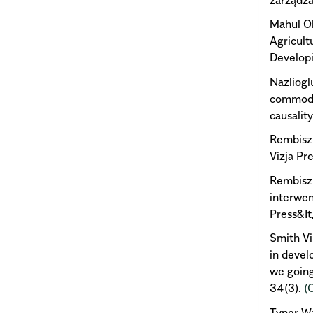
Mahul Ol
Agricult
Developi
Nazliogl
commodit
causalit
Rembisz 
Vizja Pr
Rembisz 
interwen
Press&It
Smith Vi
in devel
we going
34(3).
(
Tyner Wa