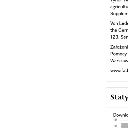
agricult
Supplem
Von Lede
the Germ
123. Se
Założen
Pomocy 
Warszaw
www.fad
Stat
Downlo