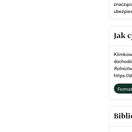
znacząco
ubezpiec
Arti
Jak 
Deta
Klimkows
dochodó
Rolnictw
https:/
Forma
Bibli