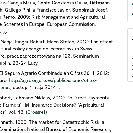
iaz-Caneja Maria, Conte Constanza Giulia, Dittmann
h, Gallego Pinilla Francisco Javier, Stroblmair Josef,
o Remo, 2009: Risk Management and Agricultural
ce Schemes in Europe, European Commission,
rg.
 Nadja, Finger Robert, Mann Stefan, 2012: The effect
ultural policy change on income risk in Swiss
ure, praca zaprezentowana na 123. Seminarium
blin, 23-24 Luty.
El Seguro Agrario Combinado en Cifras 2011, 2012:
uro,
http://agroseguro.es/publicaciones/otras-
iones
, dostęp: 1 maja 2014 r.
obert, Lehmann Niklaus, 2012: Do Direct Payments
e Farmers' Hail Insurance Decisions?, "Agricultural
s", vol. 43.
(Crossref)
nneth, 1999: The Market for Catastrophic Risk: a
 Examination. National Bureau of Economic Research,