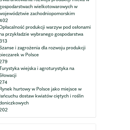
gospodarstwach wielkotowarowych w
województwie zachodniopomorskim
402
Opłacalność produkcji warzyw pod osłonami
na przykładzie wybranego gospodarstwa
313
Szanse i zagrożenia dla rozwoju produkcji
pieczarek w Polsce
279
Turystyka wiejska i agroturystyka na
Słowacji
274
Rynek hurtowy w Polsce jako miejsce w
łańcuchu dostaw kwiatów ciętych i roślin
doniczkowych
202