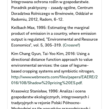
Integrowana ochrona roślin w gospodarstwie.
Poradnik praktyczny - zasady ogólne, Centrum
Doradztwa Rolniczego w Brwinowie, Oddział w
Radomiu, 2012, Radom, 6-12.
Keilbach Max, 1995: Estimating the marginal
product of emission in a country, where emission
output is regulated, "Environmental and Resource
Economics", vol. 5, 305-319.
(Crossref)
Kim Chang Gyun, Tai-Yoo Kim, 2016: Using a
directional distance function approach to value
environmental services: the case of legume-
based cropping systems and symbiotic nitrogen,
http://www.webmeets.com/files/papers/EAERE/2
016/108/Shadow%20pricing%20ES.pdf
.
Krasowicz Stanisław, 1996: Analiza i ocena
gospodarstw ekologicznych, integrowanych i
tradycyjnych w rejonie Polski Północno-
Wschodniej na tle warunków przyrodniczych i