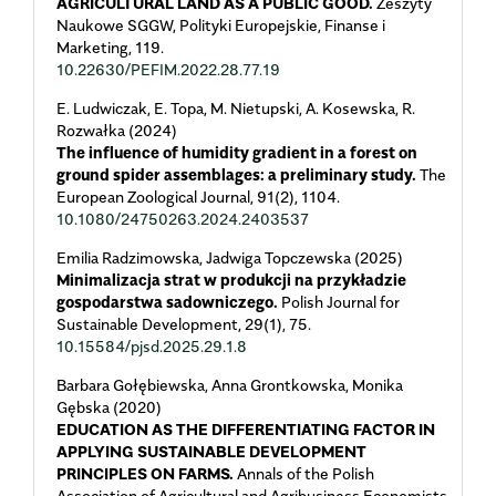
AGRICULTURAL LAND AS A PUBLIC GOOD.
Zeszyty
Naukowe SGGW, Polityki Europejskie, Finanse i
Marketing,
119.
10.22630/PEFIM.2022.28.77.19
E. Ludwiczak, E. Topa, M. Nietupski, A. Kosewska, R.
Rozwałka (2024)
The influence of humidity gradient in a forest on
ground spider assemblages: a preliminary study.
The
European Zoological Journal,
91
(2),
1104.
10.1080/24750263.2024.2403537
Emilia Radzimowska, Jadwiga Topczewska (2025)
Minimalizacja strat w produkcji na przykładzie
gospodarstwa sadowniczego.
Polish Journal for
Sustainable Development,
29
(1),
75.
10.15584/pjsd.2025.29.1.8
Barbara Gołębiewska, Anna Grontkowska, Monika
Gębska (2020)
EDUCATION AS THE DIFFERENTIATING FACTOR IN
APPLYING SUSTAINABLE DEVELOPMENT
PRINCIPLES ON FARMS.
Annals of the Polish
Association of Agricultural and Agribusiness Economists,