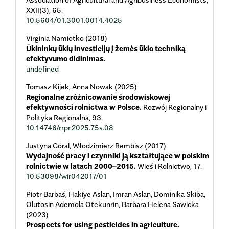
XXII
(3),
65.
10.5604/01.3001.0014.4025
Virginia Namiotko (2018)
Ūkininkų ūkių investicijų į žemės ūkio techniką
efektyvumo didinimas.
undefined
Tomasz Kijek, Anna Nowak (2025)
Regionalne zróżnicowanie środowiskowej
efektywności rolnictwa w Polsce.
Rozwój Regionalny i
Polityka Regionalna,
93.
10.14746/rrpr.2025.75s.08
Justyna Góral, Włodzimierz Rembisz (2017)
Wydajność pracy i czynniki ją kształtujące w polskim
rolnictwie w latach 2000–2015.
Wieś i Rolnictwo,
17.
10.53098/wir042017/01
Piotr Barbaś, Hakiye Aslan, Imran Aslan, Dominika Skiba,
Olutosin Ademola Otekunrin, Barbara Helena Sawicka
(2023)
Prospects for using pesticides in agriculture.