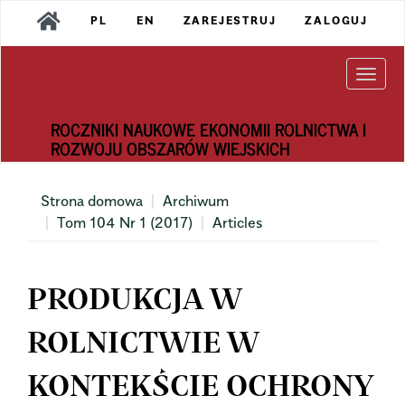
Main
PL
EN
ZAREJESTRUJ
ZALOGUJ
Navigation
Main
Content
Togg
Sidebar
navi
ROCZNIKI NAUKOWE EKONOMII ROLNICTWA I
ROZWOJU OBSZARÓW WIEJSKICH
Strona domowa
Archiwum
Tom 104 Nr 1 (2017)
Articles
PRODUKCJA W
ROLNICTWIE W
KONTEKŚCIE OCHRONY