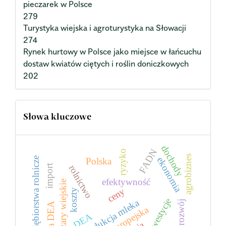
pieczarek w Polsce
279
Turystyka wiejska i agroturystyka na Słowacji
274
Rynek hurtowy w Polsce jako miejsce w łańcuchu
dostaw kwiatów ciętych i roślin doniczkowych
202
Słowa kluczowe
dochody
FADN
ryzyko
agrobiznes
przedsiębiorstwa rolnicze
ekonomia
Polska
import
rolnictwo
efektywność
obszary wiejskie
ceny
koszty
inwestycje
produkcja mleka
rozwój
Unia Europejska
DEA