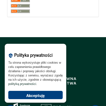
Polityka Cookies:
PL
|
EN
Polityka prywatności
policy
Polityka Prywatności:
PL
|
EN
Ta strona wykorzystuje pliki cookies w
Polityka RODO:
PL
|
EN
celu zapewnienia prawidłowego
działania i poprawy jakości obsługi.
Korzystając z serwisu, wyrażasz zgodę
na ich użycie, zgodnie z obowiązującą
polityką prywatności
.
Akceptuję