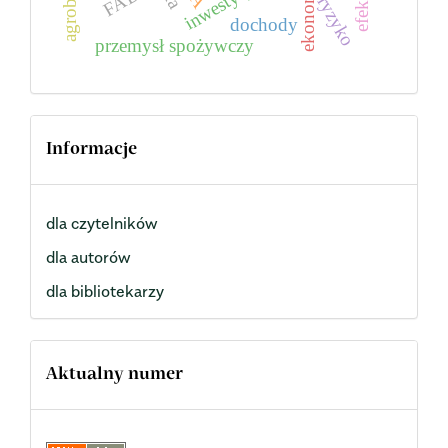
agrobiznes
ekonomia
inwestycje
ryzyko
dochody
przemysł spożywczy
Informacje
dla czytelników
dla autorów
dla bibliotekarzy
Aktualny numer