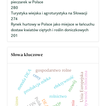
pieczarek w Polsce
280
Turystyka wiejska i agroturystyka na Słowacji
274
Rynek hurtowy w Polsce jako miejsce w łańcuchu
dostaw kwiatów ciętych i roślin doniczkowych
201
Słowa kluczowe
gospodarstwo rolne
metoda DEA
efektywność techniczna
Unia Europejska
ceny
efektywność
produkcja mleka
rozwój
rolnictwo
Polska
DEA
FADN