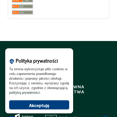
Polityka Cookies:
PL
|
EN
Polityka prywatności
policy
Polityka Prywatności:
PL
|
EN
Ta strona wykorzystuje pliki cookies w
Polityka RODO:
PL
|
EN
celu zapewnienia prawidłowego
działania i poprawy jakości obsługi.
Korzystając z serwisu, wyrażasz zgodę
na ich użycie, zgodnie z obowiązującą
polityką prywatności
.
Akceptuję