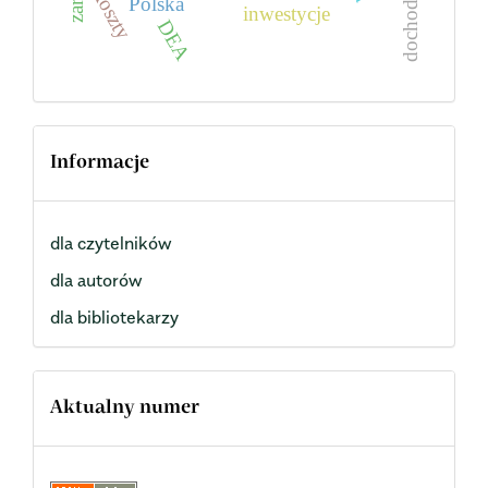
dochodowość
koszty
Polska
inwestycje
DEA
Informacje
dla czytelników
dla autorów
dla bibliotekarzy
Aktualny numer