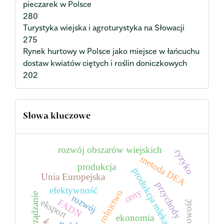
pieczarek w Polsce
280
Turystyka wiejska i agroturystyka na Słowacji
275
Rynek hurtowy w Polsce jako miejsce w łańcuchu
dostaw kwiatów ciętych i roślin doniczkowych
202
Słowa kluczowe
rozwój obszarów wiejskich
ryzyko
metoda DEA
produkcja
produkcja mleka
Unia Europejska
przychody
efektywność
ceny
rolnictwo
zarządzanie
rozwój
FADN
eksport
ekonomia