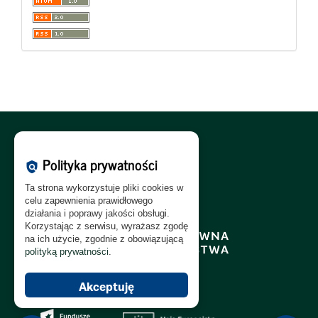
Polityka Cookies:
PL
|
EN
Polityka prywatności
policy
Polityka Prywatności:
PL
|
EN
Ta strona wykorzystuje pliki cookies w
Polityka RODO:
PL
|
EN
celu zapewnienia prawidłowego
działania i poprawy jakości obsługi.
Korzystając z serwisu, wyrażasz zgodę
na ich użycie, zgodnie z obowiązującą
polityką prywatności
.
Akceptuję