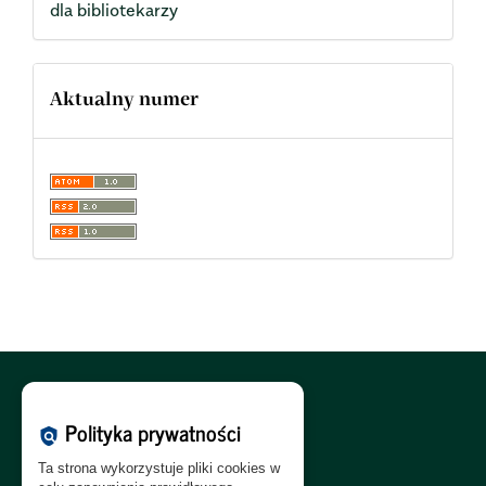
dla bibliotekarzy
Aktualny numer
Polityka Cookies:
PL
|
EN
Polityka prywatności
policy
Polityka Prywatności:
PL
|
EN
Ta strona wykorzystuje pliki cookies w
Polityka RODO:
PL
|
EN