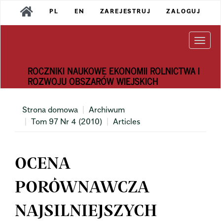
Main
PL
EN
ZAREJESTRUJ
ZALOGUJ
Navigation
Main
Content
Togg
Sidebar
navi
ROCZNIKI NAUKOWE EKONOMII ROLNICTWA I
ROZWOJU OBSZARÓW WIEJSKICH
Strona domowa
Archiwum
Tom 97 Nr 4 (2010)
Articles
OCENA
PORÓWNAWCZA
NAJSILNIEJSZYCH