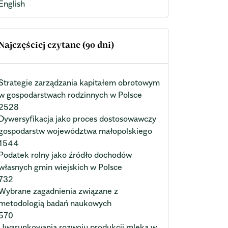
English
Najczęściej czytane (90 dni)
Strategie zarządzania kapitałem obrotowym
w gospodarstwach rodzinnych w Polsce
2528
Dywersyfikacja jako proces dostosowawczy
gospodarstw województwa małopolskiego
1544
Podatek rolny jako źródło dochodów
własnych gmin wiejskich w Polsce
732
Wybrane zagadnienia związane z
metodologią badań naukowych
570
Uwarunkowania rozwoju produkcji mleka w