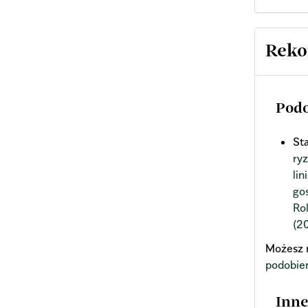
Reko
Podo
St
ry
li
go
Ro
(2
Możesz 
podobie
Inne