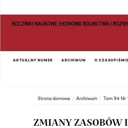
Main
Navigation
Main
ROCZNIKI NAUKOWE EKONOMII ROLNICTWA I ROZW
Content
Sidebar
AKTUALNY NUMER
ARCHIWUM
O CZASOPIŚMI
Strona domowa
Archiwum
Tom 94 Nr 
ZMIANY ZASOBÓW 