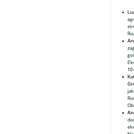
Lu
ag
st
Ro
An
za
go
Ek
10
Ka
Gr
ja
Ro
Ob
An
do
ek