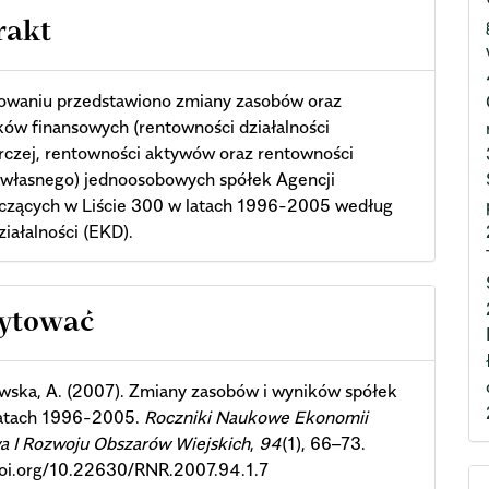
rakt
owaniu przedstawiono zmiany zasobów oraz
ów finansowych (rentowności działalności
rczej, rentowności aktywów oraz rentowności
 własnego) jednoosobowych spółek Agencji
iczących w Liście 300 w latach 1996-2005 według
ziałalności (EKD).
cle
cytować
ils
wska, A. (2007). Zmiany zasobów i wyników spółek
atach 1996-2005.
Roczniki Naukowe Ekonomii
a I Rozwoju Obszarów Wiejskich
,
94
(1), 66–73.
doi.org/10.22630/RNR.2007.94.1.7