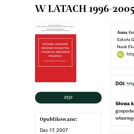
W LATACH 1996-200
Article
Mai
Anna Gr
Szkoła G
Sidebar
Arti
Nauk Ek
ht
Cont
DOI:
htt
PDF
Słowa k
gospodar
własnego
Opublikowane:
Dec 17, 2007