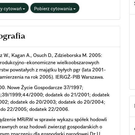
ty cytowań
Pobierz cytowania
ografia
 W., Kagan A., Osuch D., Zdzieborska M. 2005:
produkcyjno-ekonomiczne wielkoobszarowych
stw powstałych z majątku byłych pgr (lata 2001-
amierzenia na rok 2005). IERiGŻ-PIB Warszawa.
000. Nowe Życie Gospodarcze 37/1997;
;39/1999;44/2000; dodatek do 21/2001; dodatek
002; dodatek do 20/2003; dodatek do 20/2004;
 do 22/2005; dodatek 22/2006.
ądzenie MRiRW w sprawie wykazu spółek hodowli
prawnych oraz hodowli zwierząt gospodarskich o
nym znaczeniu dla gospodarki narodowej Dz.U.