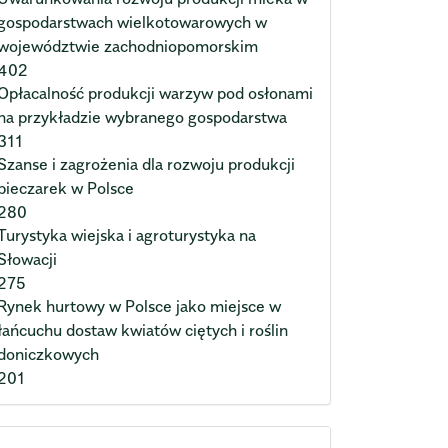
gospodarstwach wielkotowarowych w
województwie zachodniopomorskim
402
Opłacalność produkcji warzyw pod osłonami
na przykładzie wybranego gospodarstwa
311
Szanse i zagrożenia dla rozwoju produkcji
pieczarek w Polsce
280
Turystyka wiejska i agroturystyka na
Słowacji
275
Rynek hurtowy w Polsce jako miejsce w
łańcuchu dostaw kwiatów ciętych i roślin
doniczkowych
201