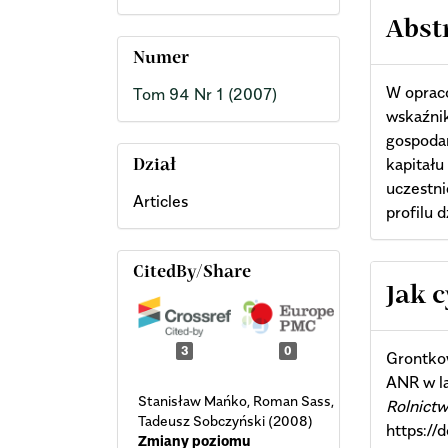
Abst
Numer
W oprac
Tom 94 Nr 1 (2007)
wskaźnik
gospoda
kapitału
Dział
uczestn
Articles
profilu d
CitedBy/Share
Arti
Jak 
Deta
3
0
Grontko
ANR w l
Stanisław Mańko, Roman Sass,
Rolnictw
Tadeusz Sobczyński (2008)
https://
Zmiany poziomu