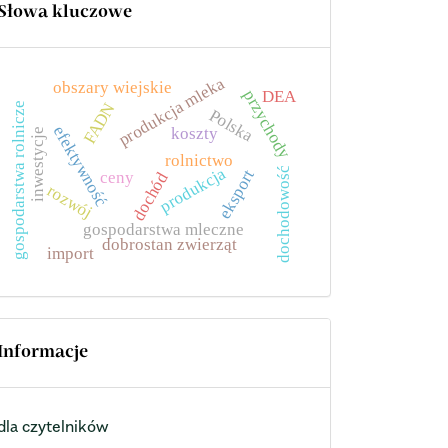
Słowa kluczowe
produkcja mleka
obszary wiejskie
DEA
przychody
FADN
gospodarstwa rolnicze
Polska
efektywność
koszty
inwestycje
rolnictwo
produkcja
dochodowość
eksport
ceny
dochód
rozwój
gospodarstwa mleczne
dobrostan zwierząt
import
Informacje
dla czytelników