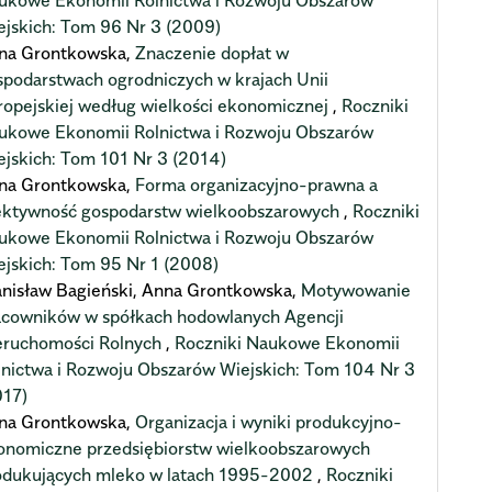
ukowe Ekonomii Rolnictwa i Rozwoju Obszarów
ejskich: Tom 96 Nr 3 (2009)
na Grontkowska,
Znaczenie dopłat w
spodarstwach ogrodniczych w krajach Unii
ropejskiej według wielkości ekonomicznej
,
Roczniki
ukowe Ekonomii Rolnictwa i Rozwoju Obszarów
ejskich: Tom 101 Nr 3 (2014)
na Grontkowska,
Forma organizacyjno-prawna a
ektywność gospodarstw wielkoobszarowych
,
Roczniki
ukowe Ekonomii Rolnictwa i Rozwoju Obszarów
ejskich: Tom 95 Nr 1 (2008)
anisław Bagieński, Anna Grontkowska,
Motywowanie
acowników w spółkach hodowlanych Agencji
eruchomości Rolnych
,
Roczniki Naukowe Ekonomii
lnictwa i Rozwoju Obszarów Wiejskich: Tom 104 Nr 3
017)
na Grontkowska,
Organizacja i wyniki produkcyjno-
onomiczne przedsiębiorstw wielkoobszarowych
odukujących mleko w latach 1995-2002
,
Roczniki