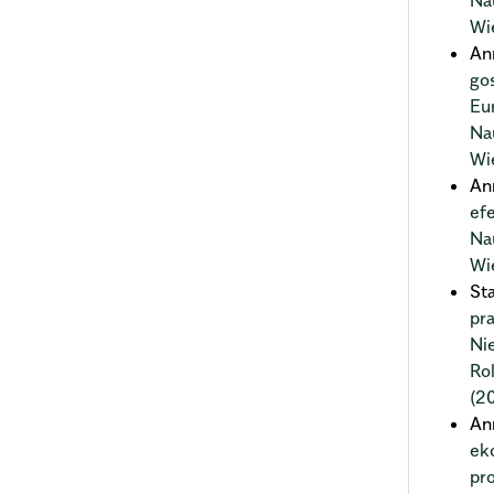
Na
Wi
An
go
Eu
Na
Wi
An
ef
Na
Wi
St
pr
Ni
Ro
(2
An
ek
pr