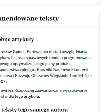
mendowane teksty
bne artykuły
anisław Gędek,
Porównanie metod uwzględniania
zyka w bilansach paszowych modelu programowania
niowego optymalizującego plany produkcji
spodarstwa rolnego
,
Roczniki Naukowe Ekonomii
lnictwa i Rozwoju Obszarów Wiejskich: Tom 94 Nr 1
007)
również
Rozpocznij zaawansowane wyszukiwanie
ństw
dla tego artykułu.
 teksty tego samego autora