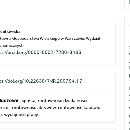
5
n
ontkowska
łówna Gospodarstwa Wiejskiego w Warszawie, Wydział
cle
onomicznych
tps://orcid.org/0000-0002-7286-8496
ent
ps://doi.org/10.22630/RNR.2007.94.1.7
luczowe :
spółka, rentowność działalności
czej, rentowność aktywów, rentowność kapitału
, wydajność pracy,