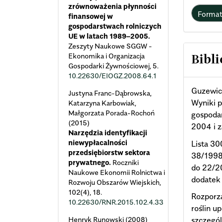
zrównoważenia płynności
Forma
finansowej w
gospodarstwach rolniczych
UE w latach 1989–2005.
Zeszyty Naukowe SGGW -
Ekonomika i Organizacja
Bibli
Gospodarki Żywnościowej,
5.
10.22630/EIOGZ.2008.64.1
Guzewicz
Justyna Franc-Dąbrowska,
Wyniki 
Katarzyna Karbowiak,
Małgorzata Porada-Rochoń
gospodar
(2015)
2004 i z
Narzędzia identyfikacji
niewypłacalności
Lista 3
przedsiębiorstw sektora
38/1998
prywatnego.
Roczniki
do 22/2
Naukowe Ekonomii Rolnictwa i
dodatek
Rozwoju Obszarów Wiejskich,
102
(4),
18.
Rozporz
10.22630/RNR.2015.102.4.33
roślin u
Henryk Runowski (2008)
szczegól