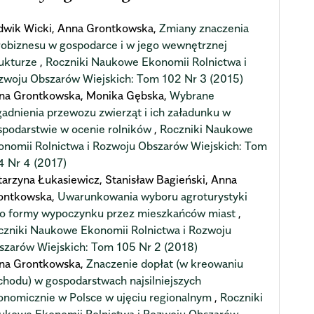
dwik Wicki, Anna Grontkowska,
Zmiany znaczenia
robiznesu w gospodarce i w jego wewnętrznej
rukturze
,
Roczniki Naukowe Ekonomii Rolnictwa i
zwoju Obszarów Wiejskich: Tom 102 Nr 3 (2015)
na Grontkowska, Monika Gębska,
Wybrane
gadnienia przewozu zwierząt i ich załadunku w
spodarstwie w ocenie rolników
,
Roczniki Naukowe
onomii Rolnictwa i Rozwoju Obszarów Wiejskich: Tom
4 Nr 4 (2017)
tarzyna Łukasiewicz, Stanisław Bagieński, Anna
ontkowska,
Uwarunkowania wyboru agroturystyki
ko formy wypoczynku przez mieszkańców miast
,
czniki Naukowe Ekonomii Rolnictwa i Rozwoju
szarów Wiejskich: Tom 105 Nr 2 (2018)
na Grontkowska,
Znaczenie dopłat (w kreowaniu
chodu) w gospodarstwach najsilniejszych
onomicznie w Polsce w ujęciu regionalnym
,
Roczniki