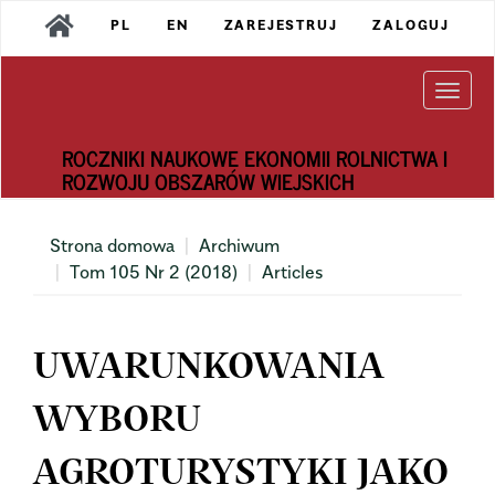
Main
PL
EN
ZAREJESTRUJ
ZALOGUJ
Navigation
Main
Content
Togg
Sidebar
navi
ROCZNIKI NAUKOWE EKONOMII ROLNICTWA I
ROZWOJU OBSZARÓW WIEJSKICH
Strona domowa
Archiwum
Tom 105 Nr 2 (2018)
Articles
UWARUNKOWANIA
WYBORU
AGROTURYSTYKI JAKO