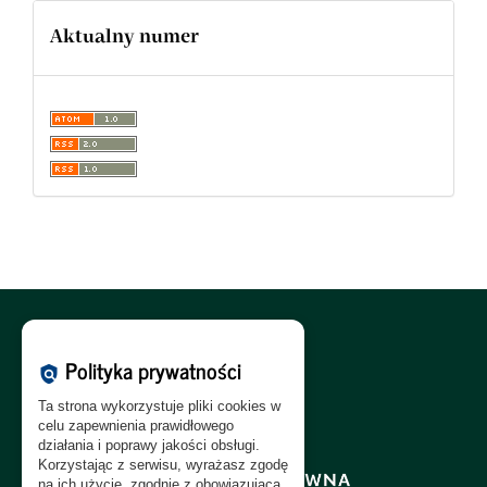
Aktualny numer
Polityka Cookies:
PL
|
EN
Polityka prywatności
policy
Polityka Prywatności:
PL
|
EN
Ta strona wykorzystuje pliki cookies w
Polityka RODO:
PL
|
EN
celu zapewnienia prawidłowego
działania i poprawy jakości obsługi.
Korzystając z serwisu, wyrażasz zgodę
na ich użycie, zgodnie z obowiązującą