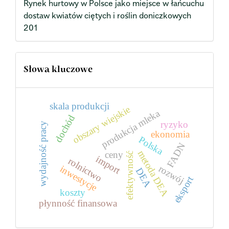
Rynek hurtowy w Polsce jako miejsce w łańcuchu
dostaw kwiatów ciętych i roślin doniczkowych
201
Słowa kluczowe
skala produkcji
obszary wiejskie
produkcja mleka
dochód
ryzyko
wydajność pracy
ekonomia
Polska
FADN
metoda DEA
ceny
efektywność
import
rolnictwo
rozwój
inwestycje
DEA
eksport
koszty
płynność finansowa