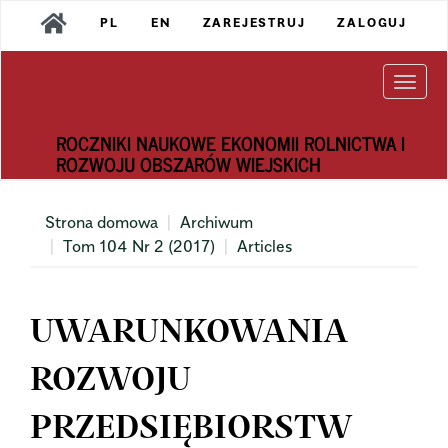
Main
PL
EN
ZAREJESTRUJ
ZALOGUJ
Navigation
Main
Content
Togg
Sidebar
navi
ROCZNIKI NAUKOWE EKONOMII ROLNICTWA I
ROZWOJU OBSZARÓW WIEJSKICH
Strona domowa
Archiwum
Tom 104 Nr 2 (2017)
Articles
UWARUNKOWANIA
ROZWOJU
PRZEDSIĘBIORSTW