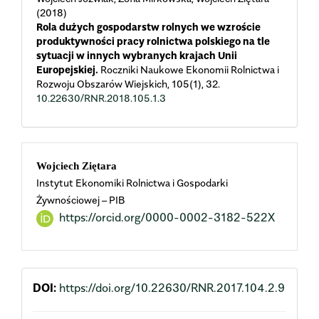
(2018)
Rola dużych gospodarstw rolnych we wzroście
produktywności pracy rolnictwa polskiego na tle
sytuacji w innych wybranych krajach Unii
Europejskiej.
Roczniki Naukowe Ekonomii Rolnictwa i
Rozwoju Obszarów Wiejskich,
105
(1),
32.
10.22630/RNR.2018.105.1.3
Main
Wojciech Ziętara
Instytut Ekonomiki Rolnictwa i Gospodarki
Article
Żywnościowej – PIB
https://orcid.org/0000-0002-3182-522X
Content
DOI:
https://doi.org/10.22630/RNR.2017.104.2.9