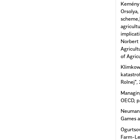
Kemény G
Orsolya,
scheme,[
agricult
implicati
Norbert 
Agricult
of Agric
Klimkow
katastro
Rolnej",
Managing
OECD, p
Neumann
Games an
Ogurtsov
Farm-Le