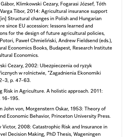
ábor, Klimkowski Cezary, Fogarasi József, Tóth
 Varga Tibor, 2014: Agricultural insurance support
in] Structural changes in Polish and Hungarian
ure since EU accession: lessons learned and
ons for the design of future agricultural policies,
Potori, Paweł Chmieliński, Andrew Fieldsend (eds.),
ural Economics Books, Budapest, Research Institute
ultural Economics.
ski Cezary, 2002: Ubezpieczenia od ryzyk
ficznych w rolnictwie, "Zagadnienia Ekonomiki
 2-3, p. 47-63.
 Risk in Agriculture. A holistic approach. 2011:
. 16-195.
 John von, Morgenstern Oskar, 1953: Theory of
d Economic Behavior, Princeton University Press.
 Victor, 2008: Catastrophic Risk and Insurance in
vel Decision Making, PhD Thesis, Wageningen