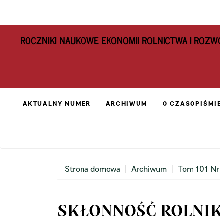
Main
Navigation
Main
ROCZNIKI NAUKOWE EKONOMII ROLNICTWA I ROZW
Content
Sidebar
AKTUALNY NUMER
ARCHIWUM
O CZASOPIŚMI
Strona domowa
Archiwum
Tom 101 Nr
SKŁONNOŚĆ ROLNI