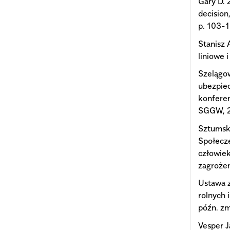
Gary D. 
decision
p. 103-
Stanisz 
liniowe 
Szelągo
ubezpiec
konferen
SGGW, 2
Sztumski
Społecze
człowiek
zagrożen
Ustawa z
rolnych 
późn. zm
Vesper 