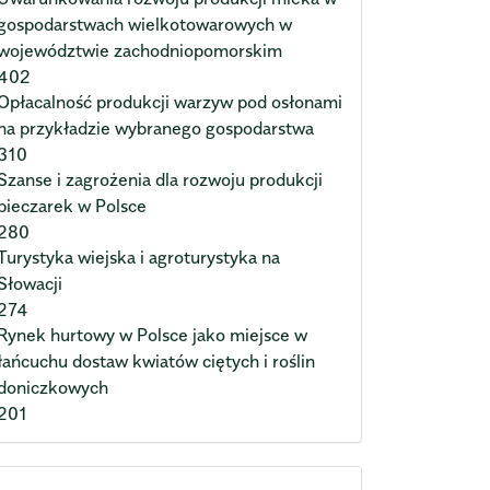
gospodarstwach wielkotowarowych w
województwie zachodniopomorskim
402
Opłacalność produkcji warzyw pod osłonami
na przykładzie wybranego gospodarstwa
310
Szanse i zagrożenia dla rozwoju produkcji
pieczarek w Polsce
280
Turystyka wiejska i agroturystyka na
Słowacji
274
Rynek hurtowy w Polsce jako miejsce w
łańcuchu dostaw kwiatów ciętych i roślin
doniczkowych
201