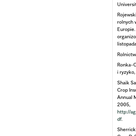
Universi
Rojewski
rolnych 
Europie.
organizo
listopad
Rolnict
Ronka-C
i ryzyko
Shaik S
Crop In
Annual M
2005,
http://
df
.
Sherrick