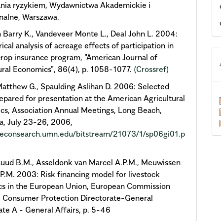
ania ryzykiem, Wydawnictwa Akademickie i
nalne, Warszawa.
Barry K., Vandeveer Monte L., Deal John L. 2004:
ical analysis of acreage effects of participation in
crop insurance program, "American Journal of
ural Economics", 86(4), p. 1058-1077.
(Crossref)
atthew G., Spaulding Aslihan D. 2006: Selected
epared for presentation at the American Agricultural
s, Association Annual Meetings, Long Beach,
ia, July 23-26, 2006,
ageconsearch.umn.edu/bitstream/21073/1/sp06gi01.p
uud B.M., Asseldonk van Marcel A.P.M., Meuwissen
P.M. 2003: Risk financing model for livestock
cs in the European Union, European Commission
& Consumer Protection Directorate-General
ate A - General Affairs, p. 5-46