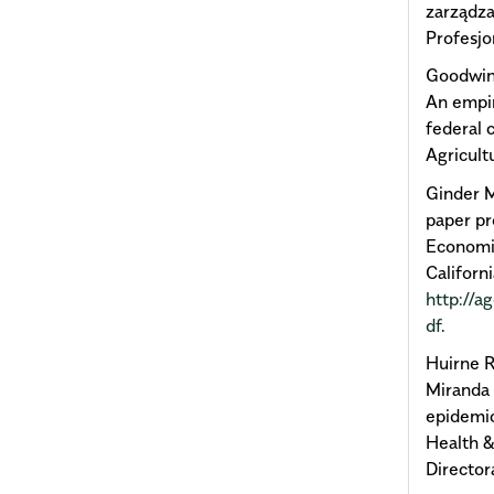
zarządz
Profesjo
Goodwin 
An empir
federal 
Agricult
Ginder M
paper pr
Economic
Californ
http://
df
.
Huirne R
Miranda 
epidemi
Health 
Director