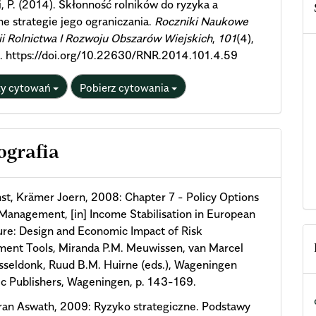
, P. (2014). Skłonność rolników do ryzyka a
e strategie jego ograniczania.
Roczniki Naukowe
i Rolnictwa I Rozwoju Obszarów Wiejskich
,
101
(4),
. https://doi.org/10.22630/RNR.2014.101.4.59
ty cytowań
Pobierz cytowania
ografia
st, Krämer Joern, 2008: Chapter 7 - Policy Options
 Management, [in] Income Stabilisation in European
ure: Design and Economic Impact of Risk
ent Tools, Miranda P.M. Meuwissen, van Marcel
sseldonk, Ruud B.M. Huirne (eds.), Wageningen
c Publishers, Wageningen, p. 143-169.
an Aswath, 2009: Ryzyko strategiczne. Podstawy