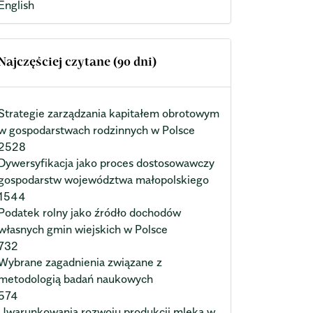
English
Najczęściej czytane (90 dni)
Strategie zarządzania kapitałem obrotowym
w gospodarstwach rodzinnych w Polsce
2528
Dywersyfikacja jako proces dostosowawczy
gospodarstw województwa małopolskiego
1544
Podatek rolny jako źródło dochodów
własnych gmin wiejskich w Polsce
732
Wybrane zagadnienia związane z
metodologią badań naukowych
574
Uwarunkowania rozwoju produkcji mleka w