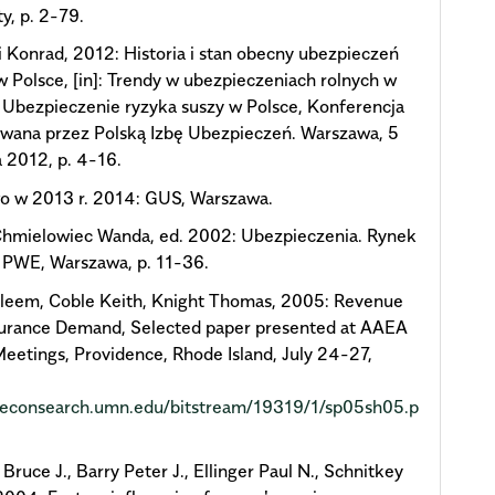
ty, p. 2-79.
 Konrad, 2012: Historia i stan obecny ubezpieczeń
w Polsce, [in]: Trendy w ubezpieczeniach rolnych w
 Ubezpieczenie ryzyka suszy w Polsce, Konferencja
wana przez Polską Izbę Ubezpieczeń. Warszawa, 5
a 2012, p. 4-16.
wo w 2013 r. 2014: GUS, Warszawa.
hmielowiec Wanda, ed. 2002: Ubezpieczenia. Rynek
, PWE, Warszawa, p. 11-36.
aleem, Coble Keith, Knight Thomas, 2005: Revenue
surance Demand, Selected paper presented at AAEA
eetings, Providence, Rhode Island, July 24-27,
ageconsearch.umn.edu/bitstream/19319/1/sp05sh05.p
 Bruce J., Barry Peter J., Ellinger Paul N., Schnitkey