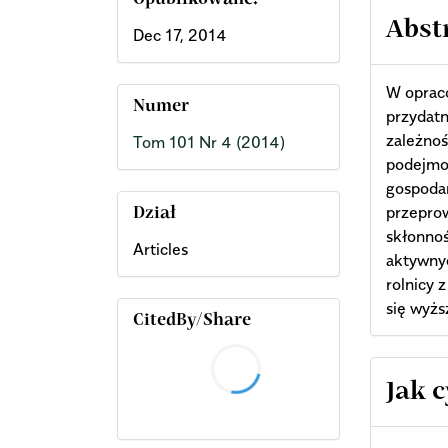
Opublikowane:
Abst
Dec 17, 2014
W oprac
Numer
przydatn
zależnoś
Tom 101 Nr 4 (2014)
podejmo
gospoda
przepro
Dział
skłonnoś
Articles
aktywny
rolnicy 
się wyż
CitedBy/Share
Arti
Jak 
Deta