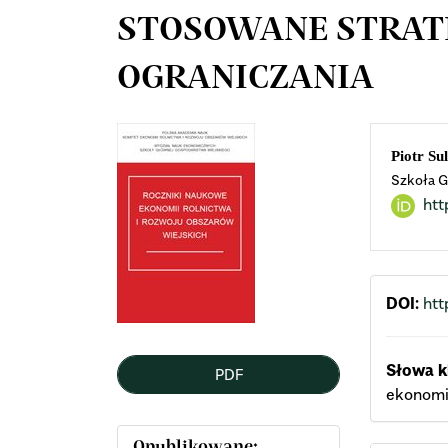
STOSOWANE STRATE
OGRANICZANIA
Article
Mai
Piotr Su
Szkoła G
Sidebar
Arti
htt
Cont
DOI:
htt
Słowa k
PDF
ekonomi