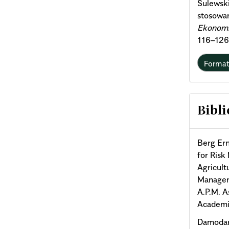
Sulewski
stosowan
Ekonomi
116–126
Forma
Bibli
Berg Ern
for Risk
Agricult
Managem
A.P.M. A
Academi
Damodar