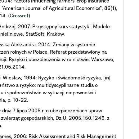
2004: Factors influencing farmers' crop insurance
, "American Journal of Agricultural Economics", 86(1),
114.
(Crossref)
Andrzej, 2007: Przystępny kurs statystyki. Modele
i nieliniowe, StatSoft, Kraków.
wska Aleksandra, 2014: Zmiany w systemie
zeń rolnych w Polsce. Referat przedstawiony na
cji: Ryzyko i ubezpieczenia w rolnictwie, Warszawa,
1.05.2014.
 Wiesław, 1994: Ryzyko i świadomość ryzyka, [in]
ństwo a ryzyko: multidyscyplinarne studia o
u i społeczeństwie w sytuacji niepewności i
ia, p. 10-22.
 dnia 7 lipca 2005 r. o ubezpieczeniach upraw
i zwierząt gospodarskich, Dz.U. 2005.150.1249, z
.
James, 2006: Risk Assessment and Risk Management