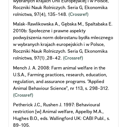
wybranych krajach Unii Europejskiej i w Polsce,
Roczniki Nauk Rolniczych. Seria G, Ekonomika
rolnictwa, 97(4), 135-148.
(Crossref)
Malak-Rawlikowska A., Gębska M., Spaltabaka E.
2010b: Społeczne i prawne aspekty
podwyższenia norm dobrostanu bydła mlecznego
w wybranych krajach europejskich i w Polsce,
Roczniki Nauk Rolniczych. Seria G, Ekonomika
rolnictwa, 97(1) ,28-42.
(Crossref)
Mench J. A. 2008: Farm animal welfare in the
U.S.A., Farming practices, research, education,
regulation, and assurance programs. "Applied
Animal Behaviour Science", nr 113, s. 298-312.
(Crossref)
Petherick J.C., Rushen J. 1997: Behavioural
restriction [w] Animal welfare, Appelby M.A.,
Hughes B.O., eds. Wallingford UK: CABI Publ., s.
89-105.