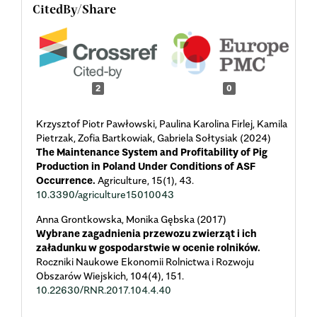
CitedBy/Share
2
0
Krzysztof Piotr Pawłowski, Paulina Karolina Firlej, Kamila
Pietrzak, Zofia Bartkowiak, Gabriela Sołtysiak (2024)
The Maintenance System and Profitability of Pig
Production in Poland Under Conditions of ASF
Occurrence.
Agriculture,
15
(1),
43.
10.3390/agriculture15010043
Anna Grontkowska, Monika Gębska (2017)
Wybrane zagadnienia przewozu zwierząt i ich
załadunku w gospodarstwie w ocenie rolników.
Roczniki Naukowe Ekonomii Rolnictwa i Rozwoju
Obszarów Wiejskich,
104
(4),
151.
10.22630/RNR.2017.104.4.40