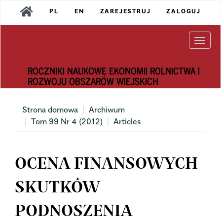
Main
PL
EN
ZAREJESTRUJ
ZALOGUJ
Navigation
Main
Content
Togg
Sidebar
navi
ROCZNIKI NAUKOWE EKONOMII ROLNICTWA I
ROZWOJU OBSZARÓW WIEJSKICH
Strona domowa
Archiwum
Tom 99 Nr 4 (2012)
Articles
OCENA FINANSOWYCH
SKUTKÓW
PODNOSZENIA