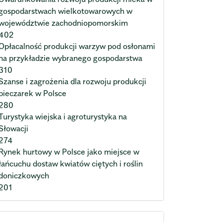
gospodarstwach wielkotowarowych w
województwie zachodniopomorskim
402
Opłacalność produkcji warzyw pod osłonami
na przykładzie wybranego gospodarstwa
310
Szanse i zagrożenia dla rozwoju produkcji
pieczarek w Polsce
280
Turystyka wiejska i agroturystyka na
Słowacji
274
Rynek hurtowy w Polsce jako miejsce w
łańcuchu dostaw kwiatów ciętych i roślin
doniczkowych
201