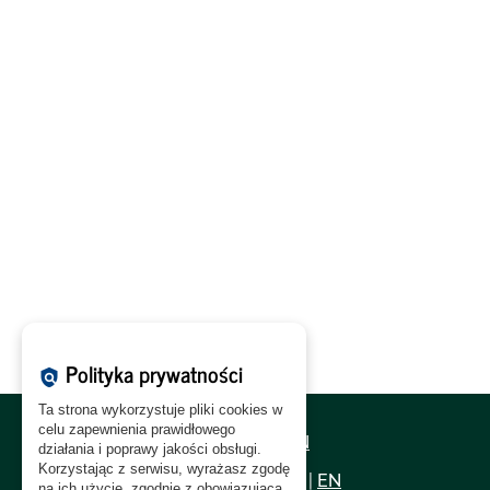
Polityka prywatności
policy
Ta strona wykorzystuje pliki cookies w
celu zapewnienia prawidłowego
Polityka Cookies:
PL
|
EN
działania i poprawy jakości obsługi.
Korzystając z serwisu, wyrażasz zgodę
Polityka Prywatności:
PL
|
EN
na ich użycie, zgodnie z obowiązującą