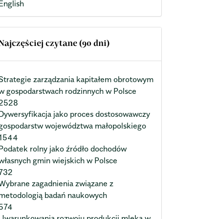
English
Najczęściej czytane (90 dni)
Strategie zarządzania kapitałem obrotowym
w gospodarstwach rodzinnych w Polsce
2528
Dywersyfikacja jako proces dostosowawczy
gospodarstw województwa małopolskiego
1544
Podatek rolny jako źródło dochodów
własnych gmin wiejskich w Polsce
732
Wybrane zagadnienia związane z
metodologią badań naukowych
574
Uwarunkowania rozwoju produkcji mleka w