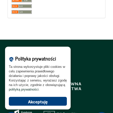
Polityka Cookies:
PL
|
EN
Polityka prywatności
policy
Polityka Prywatności:
PL
|
EN
Ta strona wykorzystuje pliki cookies w
Polityka RODO:
PL
|
EN
celu zapewnienia prawidłowego
działania i poprawy jakości obsługi.
Korzystając z serwisu, wyrażasz zgodę
na ich użycie, zgodnie z obowiązującą
polityką prywatności
.
Akceptuję