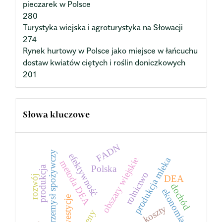
pieczarek w Polsce
280
Turystyka wiejska i agroturystyka na Słowacji
274
Rynek hurtowy w Polsce jako miejsce w łańcuchu
dostaw kwiatów ciętych i roślin doniczkowych
201
Słowa kluczowe
FADN
przemysł spożywczy
efektywność
produkcja mleka
obszary wiejskie
metoda DEA
Polska
produkcja
rolnictwo
rozwój
DEA
dochód
ekonomia
inwestycje
koszty
ceny