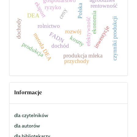
gospodarstwo
eksport
rentowność
Polska
ryzyko
ceny
ekonomia
DEA
czynniki produkcji
efektywność
dochody
rolnictwo
inwestycje
rozwój
FADN
metoda DEA
koszty
produkcja
dochód
produkcja mleka
przychody
Informacje
dla czytelników
dla autorów
dla bibliotekarzy