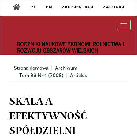
Main
PL
EN
ZAREJESTRUJ
ZALOGUJ
Navigation
Main
Content
Togg
Sidebar
navi
ROCZNIKI NAUKOWE EKONOMII ROLNICTWA I
ROZWOJU OBSZARÓW WIEJSKICH
Strona domowa
Archiwum
Tom 96 Nr 1 (2009)
Articles
SKALA A
EFEKTYWNOŚĆ
SPÓŁDZIELNI