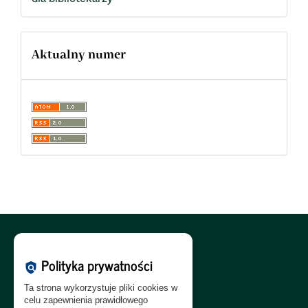
Aktualny numer
Polityka Cookies:
PL
|
EN
Polityka prywatności
policy
Polityka Prywatności:
PL
|
EN
Ta strona wykorzystuje pliki cookies w
Polityka RODO:
PL
|
EN
celu zapewnienia prawidłowego