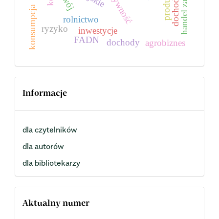
dochodowość
efektywność
konsumpcja
rolnictwo
ryzyko
inwestycje
FADN
dochody
agrobiznes
Informacje
dla czytelników
dla autorów
dla bibliotekarzy
Aktualny numer