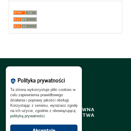
Polityka Cookies:
PL
|
EN
Polityka prywatności
policy
Polityka Prywatności:
PL
|
EN
Ta strona wykorzystuje pliki cookies w
Polityka RODO:
PL
|
EN
celu zapewnienia prawidłowego
działania i poprawy jakości obsługi.
Korzystając z serwisu, wyrażasz zgodę
na ich użycie, zgodnie z obowiązującą
polityką prywatności
.
Akceptuję