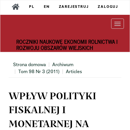
Main
PL
EN
ZAREJESTRUJ
ZALOGUJ
Navigation
Main
Content
Togg
Sidebar
navi
ROCZNIKI NAUKOWE EKONOMII ROLNICTWA I
ROZWOJU OBSZARÓW WIEJSKICH
Strona domowa
Archiwum
Tom 98 Nr 3 (2011)
Articles
WPŁYW POLITYKI
FISKALNEJ I
MONETARNEJ NA