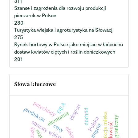
311
Szanse i zagrożenia dla rozwoju produkcji
pieczarek w Polsce
280
Turystyka wiejska i agroturystyka na Słowacji
275
Rynek hurtowy w Polsce jako miejsce w łańcuchu
dostaw kwiatów ciętych i roślin doniczkowych
201
Słowa kluczowe
przychody
DEA
eksport
produkcja
dochód
ekonomia
produkcja mleka
handel zagraniczny
Polska
obszary wiejskie
import
ceny
koszty
rozwój