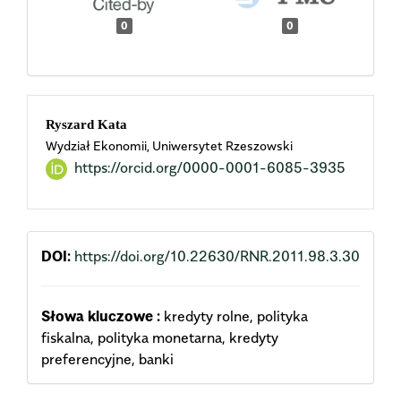
0
0
Main
Ryszard Kata
Wydział Ekonomii, Uniwersytet Rzeszowski
Article
https://orcid.org/0000-0001-6085-3935
Content
DOI:
https://doi.org/10.22630/RNR.2011.98.3.30
Słowa kluczowe :
kredyty rolne, polityka
fiskalna, polityka monetarna, kredyty
preferencyjne, banki