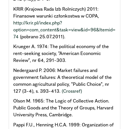
KRIR (Krajowa Rada Izb Rolniczych) 2011:
Finansowe warunki członkostwa w COPA,
http://krir.pl/index.php?
option=com_content&task=view&id=96&Itemid=
74
(pobrano 25.07.2011).
Krueger A. 1974: The political economy of the
rent-seeking society, "American Economic
Review", nr 64, 291-303.
Nedergaard P. 2006: Market failures and
government failures: A theoretical model of the
common agricultural policy, "Public Choice", nr
127 (3-4), s. 393-413.
(Crossref)
Olson M. 1965: The Logic of Collective Action.
Public Goods and the Theory of Groups, Harvard
University Press, Cambridge.
Pappi F.U., Henning H.C.A. 1999: Organization of