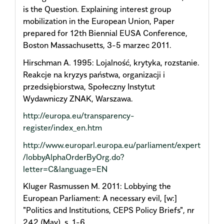
is the Question. Explaining interest group
mobilization in the European Union, Paper
prepared for 12th Biennial EUSA Conference,
Boston Massachusetts, 3-5 marzec 2011.
Hirschman A. 1995: Lojalność, krytyka, rozstanie.
Reakcje na kryzys państwa, organizacji i
przedsiębiorstwa, Społeczny Instytut
Wydawniczy ZNAK, Warszawa.
http://europa.eu/transparency-
register/index_en.htm
http://www.europarl.europa.eu/parliament/expert
/lobbyAlphaOrderByOrg.do?
letter=C&language=EN
Kluger Rasmussen M. 2011: Lobbying the
European Parliament: A necessary evil, [w:]
"Politics and Institutions, CEPS Policy Briefs", nr
242 (May), s. 1-6.