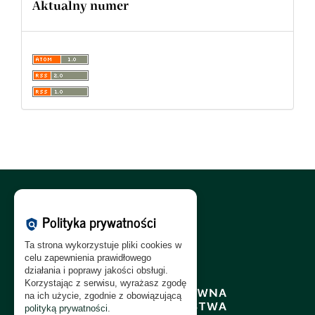
Aktualny numer
Polityka Cookies:
PL
|
EN
Polityka prywatności
policy
Polityka Prywatności:
PL
|
EN
Ta strona wykorzystuje pliki cookies w
Polityka RODO:
PL
|
EN
celu zapewnienia prawidłowego
działania i poprawy jakości obsługi.
Korzystając z serwisu, wyrażasz zgodę
na ich użycie, zgodnie z obowiązującą
polityką prywatności
.