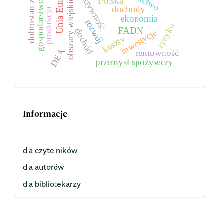
Unia Europejska
dobrostan zwierząt
efektywność
Polska
obszary wiejskie
gospodarstwo
dochody
produkcja
ekonomia
rozwój
ryzyko
FADN
dochód
inwestycje
koszty
DEA
rentowność
przemysł spożywczy
Informacje
dla czytelników
dla autorów
dla bibliotekarzy