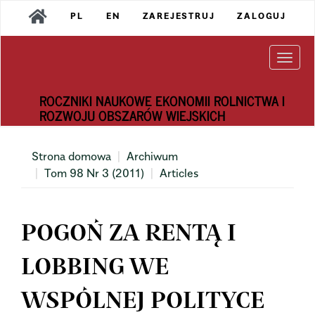
Main
PL
EN
ZAREJESTRUJ
ZALOGUJ
Navigation
Main
Content
Togg
Sidebar
navi
ROCZNIKI NAUKOWE EKONOMII ROLNICTWA I
ROZWOJU OBSZARÓW WIEJSKICH
Strona domowa
Archiwum
Tom 98 Nr 3 (2011)
Articles
POGOŃ ZA RENTĄ I
LOBBING WE
WSPÓLNEJ POLITYCE