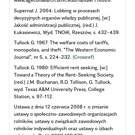
www.ageconsearch.umn.edu/handle/116009.
Supernat J. 2004: Lobbing w procesach
decyzyjnych organów władzy publicznej, [w:]
Jakość administracji publicznej, (red.) J.
Łukasiewicz, Wyd. TNOiK, Rzeszów, s. 432-439.
Tullock G. 1967: The welfare costs of tariffs,
monopolies, and theft. "The Western Economic
Journal", nr 5, s. 224-232.
(Crossref)
Tullock G. 1980: Efficient rent seeking, [w:]
Toward a Theory of the Rent-Seeking Society,
(red.) J.M. Buchanan, R.D. Tollison, G. Tullock,
wyd. Texas A&M University Press, College
Station, s. 97-112.
Ustawa z dnia 12 czerwca 2008 r. o zmianie
ustawy o społeczno-zawodowych organizacjach
rolników, ustawy o związkach zawodowych
rolników indywidualnych oraz ustawy o izbach