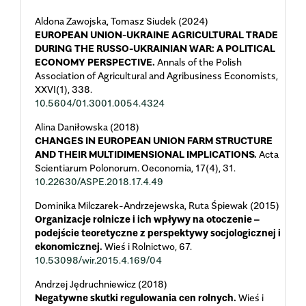
Aldona Zawojska, Tomasz Siudek (2024)
EUROPEAN UNION-UKRAINE AGRICULTURAL TRADE
DURING THE RUSSO-UKRAINIAN WAR: A POLITICAL
ECONOMY PERSPECTIVE.
Annals of the Polish
Association of Agricultural and Agribusiness Economists,
XXVI
(1),
338.
10.5604/01.3001.0054.4324
Alina Daniłowska (2018)
CHANGES IN EUROPEAN UNION FARM STRUCTURE
AND THEIR MULTIDIMENSIONAL IMPLICATIONS.
Acta
Scientiarum Polonorum. Oeconomia,
17
(4),
31.
10.22630/ASPE.2018.17.4.49
Dominika Milczarek-Andrzejewska, Ruta Śpiewak (2015)
Organizacje rolnicze i ich wpływy na otoczenie –
podejście teoretyczne z perspektywy socjologicznej i
ekonomicznej.
Wieś i Rolnictwo,
67.
10.53098/wir.2015.4.169/04
Andrzej Jędruchniewicz (2018)
Negatywne skutki regulowania cen rolnych.
Wieś i