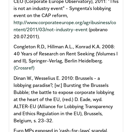
CEO (Corporate Europe Observatory), 2011: "This
is not an industry event" - Syngenta's lobbying
event on the CAP reform,
http://www.corporateeurope.org/agribusiness/co
ntent/2011/03/not-industry-event
(pobrano
20.07.2011).
Congleton R.D., Hillman A.L., Konrad K.A. 2008:
40 Years of Research on Rent Seeking (Volumes I
and II), Springer-Verlag, Berlin Heidelberg.
(Crossref)
Dinan W., Wesselius E. 2010: Brussels - a
lobbying paradise?, [w:] Bursting the Brussels
Bubble; the battle to expose corporate lobbying
at the heart of the EU, (red.) D. Eade, wyd.
ALTER-EU (Alliance for Lobbying Transparency
and Ethics Regulation in the EU), Brussels,
Belgium, s. 23-32.
Euro MPs exposed in 'cash-for-laws' scandal,