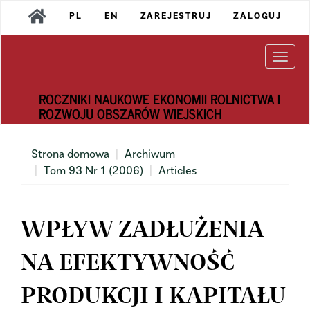
Main
PL
EN
ZAREJESTRUJ
ZALOGUJ
Navigation
Main
Content
Togg
Sidebar
navi
ROCZNIKI NAUKOWE EKONOMII ROLNICTWA I
ROZWOJU OBSZARÓW WIEJSKICH
Strona domowa
Archiwum
Tom 93 Nr 1 (2006)
Articles
WPŁYW ZADŁUŻENIA
NA EFEKTYWNOŚĆ
PRODUKCJI I KAPITAŁU