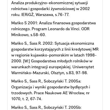
Analiza produkcyjno-ekonomicznej sytuacji
rolnictwa i gospodarki żywnościowej w 2002
roku. IERiGŻ, Warszawa, s.76-77.
Mańko S 2001: Analiza finansowa gospodarstwa
rolniczego. Program Leonardo da Vinci. ODR
Minikowo, s.58-60.
Mańko S., Sass R. 2002: Sytuacja ekonomiczna
gospodarstw korzystających z linii kredytowej MR
w regionie kujawsko-pomorskim w latach 1998-
2000. [W:] Gospodarstwa młodych rolników w
warunkach integracji europejskiej. Uniwersytet
Warmińsko-Mazurski, Olsztyn, s.83, 97-98.
Mańko S., Sass R., Sobczyński T. 2005a:
Organizacja i wyniki gospodarstw bydlęcych i
trzodowych. Prace Naukowe AE Wrocław, nr
1070, t. 2, 67-74.
Mańko S., Sass R., Sobczyński T. 2005b: