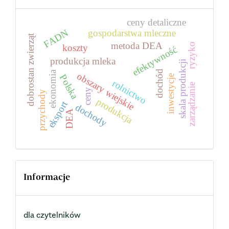
ceny detaliczne
FADN
gospodarstwa mleczne
dobrostan zwierząt
metoda DEA
ryzyko
koszty
efektywność
produkcja mleka
skala produkcji
dochód
ekonomia
obszary wiejskie
Polska
inwestycje
rolnictwo
zarządzanie
ceny
przychody
produkcja
eksport
dochody
DEA
Informacje
dla czytelników