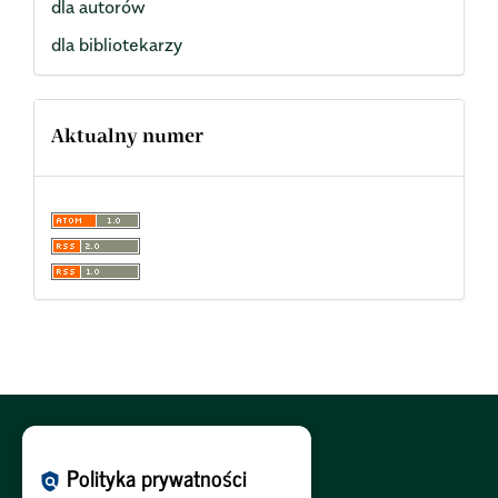
dla autorów
dla bibliotekarzy
Aktualny numer
Polityka Cookies:
PL
|
EN
Polityka prywatności
policy
Polityka Prywatności:
PL
|
EN