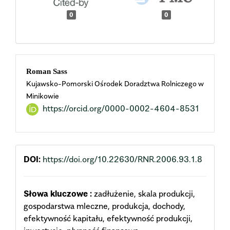
0
0
Main
Roman Sass
Kujawsko-Pomorski Ośrodek Doradztwa Rolniczego w
Article
Minikowie
https://orcid.org/0000-0002-4604-8531
Content
DOI:
https://doi.org/10.22630/RNR.2006.93.1.8
Słowa kluczowe :
zadłużenie, skala produkcji,
gospodarstwa mleczne, produkcja, dochody,
efektywność kapitału, efektywność produkcji,