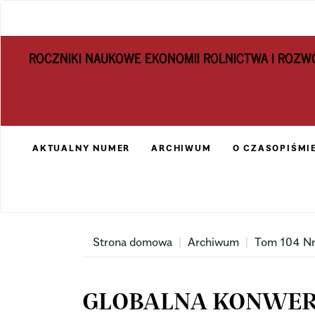
Main
Navigation
Main
ROCZNIKI NAUKOWE EKONOMII ROLNICTWA I ROZW
Content
Sidebar
AKTUALNY NUMER
ARCHIWUM
O CZASOPIŚMI
Strona domowa
Archiwum
Tom 104 Nr
GLOBALNA KONWER