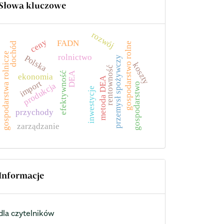
Słowa kluczowe
rozwój
ceny
FADN
gospodarstwo rolne
dochód
gospodarstwa rolnicze
rolnictwo
Polska
przemysł spożywczy
koszty
rentowność
efektywność
DEA
ekonomia
metoda DEA
import
produkcja
gospodarstwo
inwestycje
przychody
zarządzanie
Informacje
dla czytelników