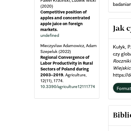
Paweł Kraciński, Ludwik Wicki
badania
(2020)
Competitive position of
apples and concentrated
Arti
apple juice on foreign
Jak 
markets.
undefined
Deta
Mieczysław Adamowicz, Adam
Kułyk, P
Szepeluk (2022)
czy glob
Regional Convergence of
Rocznik
Labor Productivity in Rural
Wiejskic
Sectors of Poland during
https:/
2003–2019.
Agriculture,
12
(11),
1774.
10.3390/agriculture12111774
Forma
Bibli