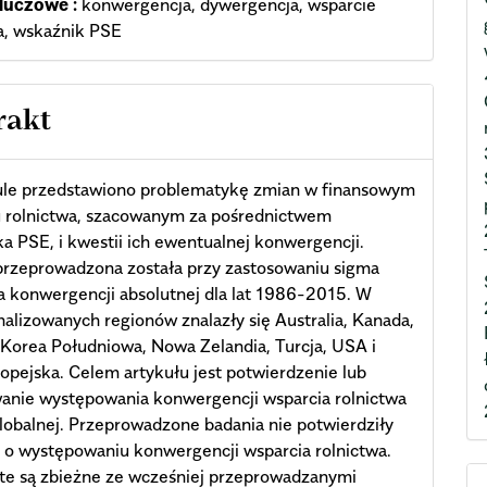
luczowe :
konwergencja, dywergencja, wsparcie
a, wskaźnik PSE
rakt
ule przedstawiono problematykę zmian w finansowym
 rolnic­twa, szacowanym za pośrednictwem
a PSE, i kwestii ich ewentualnej konwergencji.
przeprowadzona została przy zastosowaniu sigma
a konwergencji absolutnej dla lat 1986-2015. W
nalizowanych regionów znalazły się Australia, Kanada,
 Korea Południowa, Nowa Zelandia, Turcja, USA i
opejska. Celem artykułu jest po­twierdzenie lub
anie występowania konwergencji wsparcia rolnictwa
globalnej. Przeprowadzone badania nie potwierdziły
 o występowaniu konwergencji wsparcia rolnictwa.
te są zbieżne ze wcześniej przeprowadzanymi