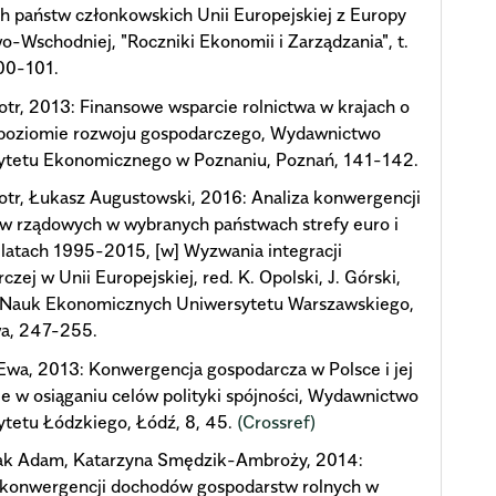
h państw członkowskich Unii Europejskiej z Europy
-Wschodniej, "Roczniki Ekonomii i Zarządzania", t.
00-101.
otr, 2013: Finansowe wsparcie rolnictwa w krajach o
poziomie rozwoju gospodarczego, Wydawnictwo
ytetu Ekonomicznego w Poznaniu, Poznań, 141-142.
otr, Łukasz Augustowski, 2016: Analiza konwergencji
w rządowych w wybranych państwach strefy euro i
 latach 1995-2015, [w] Wyzwania integracji
czej w Unii Europejskiej, red. K. Opolski, J. Górski,
 Nauk Ekonomicznych Uniwersytetu Warszawskiego,
a, 247-255.
Ewa, 2013: Konwergencja gospodarcza w Polsce i jej
e w osiąganiu celów polityki spójności, Wydawnictwo
tetu Łódzkiego, Łódź, 8, 45.
(Crossref)
ak Adam, Katarzyna Smędzik-Ambroży, 2014:
 konwergencji dochodów gospodarstw rolnych w