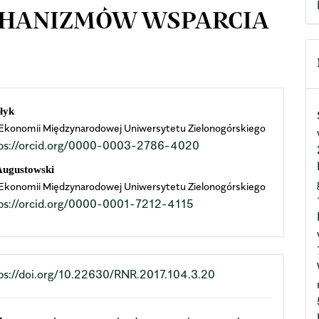
CHANIZMÓW WSPARCIA
n
łyk
Ekonomii Międzynarodowej Uniwersytetu Zielonogórskiego
cle
tps://orcid.org/0000-0003-2786-4020
ent
Augustowski
Ekonomii Międzynarodowej Uniwersytetu Zielonogórskiego
ps://orcid.org/0000-0001-7212-4115
ps://doi.org/10.22630/RNR.2017.104.3.20