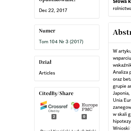
Opublikowane:
Słowa k
rolnictw
Dec 22, 2017
Numer
Abst
Tom 104 Nr 3 (2017)
W artyk
wsparciu
Dział
wskaźnik
Analiza 
Articles
oraz bet
grupie a
Japonia,
CitedBy/Share
Unia Eur
zanegow
w skali 
2
0
hipotezy
Wnioski 