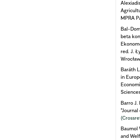
Alexiadi
Agricult
MPRA Pa
Bal-Dom
beta kon
Ekonome
red. J.
Wrocławi
Baráth L
in Europ
Economi
Science
Barro J.
"Journal
(Crossre
Baumol W
and Wel