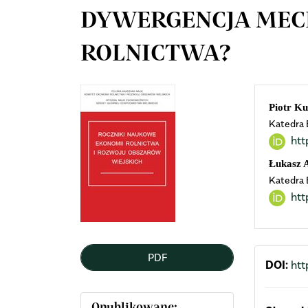
DYWERGENCJA ME
ROLNICTWA?
Article
Mai
Piotr Ku
Katedra 
Sidebar
Arti
ht
Cont
Łukasz 
Katedra 
htt
PDF
DOI:
htt