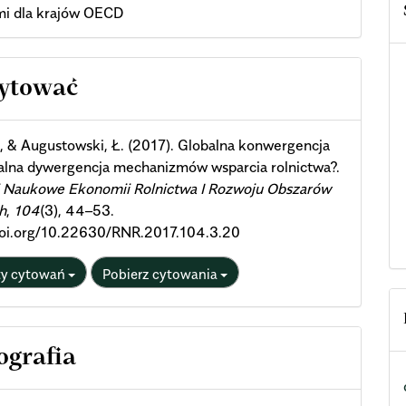
mi dla krajów OECD
cle
cytować
ils
., & Augustowski, Ł. (2017). Globalna konwergencja
alna dywergencja mechanizmów wsparcia rolnictwa?.
i Naukowe Ekonomii Rolnictwa I Rozwoju Obszarów
h
,
104
(3), 44–53.
/doi.org/10.22630/RNR.2017.104.3.20
ty cytowań
Pobierz cytowania
ografia