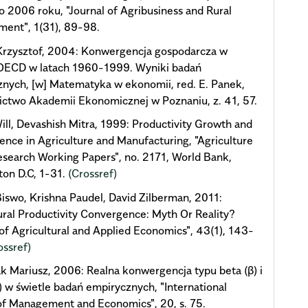
o 2006 roku, "Journal of Agribusiness and Rural
ent", 1(31), 89-98.
Krzysztof, 2004: Konwergencja gospodarcza w
 OECD w latach 1960-1999. Wyniki badań
nych, [w] Matematyka w ekonomii, red. E. Panek,
ctwo Akademii Ekonomicznej w Poznaniu, z. 41, 57.
ill, Devashish Mitra, 1999: Productivity Growth and
nce in Agriculture and Manufacturing, "Agriculture
esearch Working Papers", no. 2171, World Bank,
on D.C, 1-31.
(Crossref)
iswo, Krishna Paudel, David Zilberman, 2011:
ural Productivity Convergence: Myth Or Reality?
 of Agricultural and Applied Economics", 43(1), 143-
ossref)
k Mariusz, 2006: Realna konwergencja typu beta (β) i
) w świetle badań empirycznych, "International
of Management and Economics", 20, s. 75.