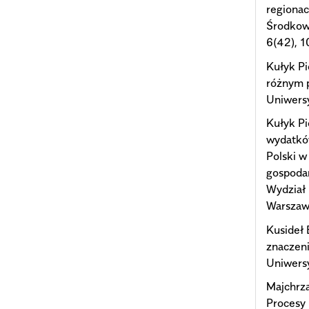
regionac
Środkowo
6(42), 1
Kułyk Pi
różnym 
Uniwers
Kułyk Pi
wydatkó
Polski w
gospodar
Wydział
Warszaw
Kusideł 
znaczeni
Uniwersy
Majchrz
Procesy