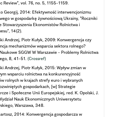
 Review", vol. 76, no. 5, 1155-1159.
o Georgij, 2014: Efektywność interwencjonizmu
wego w gospodarkę żywnościową Ukrainy, "Roczniki
 Stowarzyszenia Ekonomistów Rolnictwa i
esu", 14(2).
i Andrzej, Piotr Kułyk, 2009: Konwergencja czy
ncja mechanizmów wsparcia sektora rolnego?
 Naukowe SGGW W Warszawie - Problemy Rolnictwa
ego, 8, 41-51.
(Crossref)
i Andrzej, Piotr Kułyk, 2015: Wpływ zmian w
ym wsparciu rolnictwa na konkurencyjność
w rolnych w krajach strefy euro i wybranych
zwiniętych gospodarkach, [w] Strategie
cze i Społeczne Unii Europejskiej, red. K. Opolski, J.
 Wydział Nauk Ekonomicznych Uniwersytetu
skiego, Warszawa, 348.
Bartosz, 2014: Konwergencja gospodarcza w