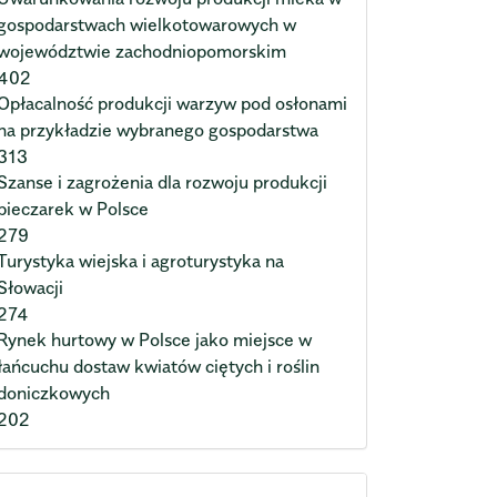
gospodarstwach wielkotowarowych w
województwie zachodniopomorskim
402
Opłacalność produkcji warzyw pod osłonami
na przykładzie wybranego gospodarstwa
313
Szanse i zagrożenia dla rozwoju produkcji
pieczarek w Polsce
279
Turystyka wiejska i agroturystyka na
Słowacji
274
Rynek hurtowy w Polsce jako miejsce w
łańcuchu dostaw kwiatów ciętych i roślin
doniczkowych
202