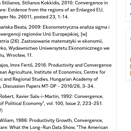
s Stilianos, Stilianos Kokkidis, 2010: Convergence in
ure: Evidence from the regions of an Enlarged EU,
per No. 26011, posted 23, 1-14.
ańska Beata, 2009: Ekonometryczna analiza sigma i
wergencji regionów Unii Europejskiej, [w]
tria (26). Zastosowanie matematyki w ekonomii,
 Łyko, Wydawnictwo Uniwersytetu Ekonomicznego we
u, Wrocław, 11.
ajos, Imre Fertő, 2016: Productivity and Convergence
ean Agriculture, Institute of Economics, Centre for
c and Regional Studies, Hungarian Academy of
s, Discussion Papers MT-DP - 2016/26, 3-34.
 Robert, Xavier Sala-i-Martin, 1992: Convergence,
 of Political Economy", vol. 100, Issue 2, 223-251.
f)
iliam, 1986: Productivity Growth, Convergence,
fare: What the Long-Run Data Show, "The American