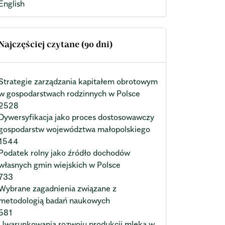
English
Najczęściej czytane (90 dni)
Strategie zarządzania kapitałem obrotowym
w gospodarstwach rodzinnych w Polsce
2528
Dywersyfikacja jako proces dostosowawczy
gospodarstw województwa małopolskiego
1544
Podatek rolny jako źródło dochodów
własnych gmin wiejskich w Polsce
733
Wybrane zagadnienia związane z
metodologią badań naukowych
581
Uwarunkowania rozwoju produkcji mleka w