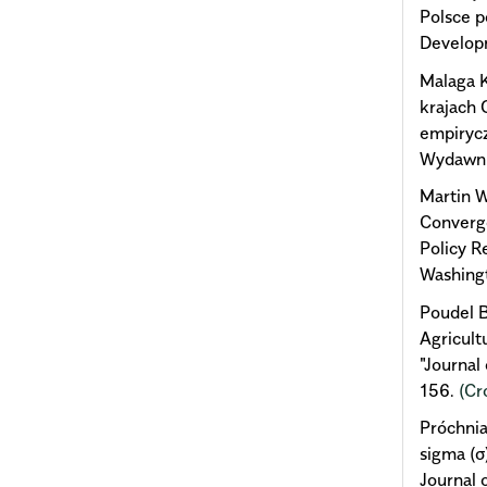
Polsce p
Developm
Malaga 
krajach
empirycz
Wydawni
Martin W
Converge
Policy R
Washingt
Poudel B
Agricult
"Journal
156.
(Cr
Próchnia
sigma (σ
Journal 