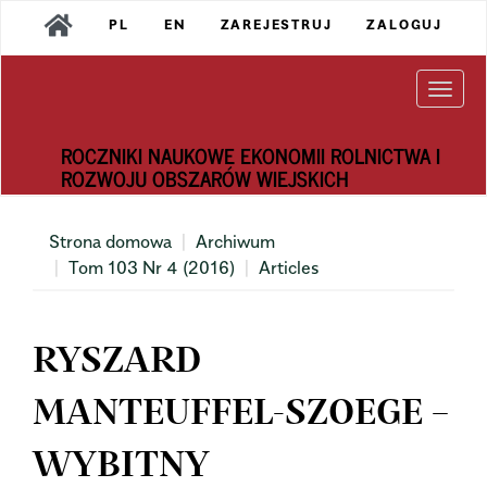
Main
PL
EN
ZAREJESTRUJ
ZALOGUJ
Navigation
Main
Content
Togg
Sidebar
navi
ROCZNIKI NAUKOWE EKONOMII ROLNICTWA I
ROZWOJU OBSZARÓW WIEJSKICH
Strona domowa
Archiwum
Tom 103 Nr 4 (2016)
Articles
RYSZARD
MANTEUFFEL-SZOEGE –
WYBITNY