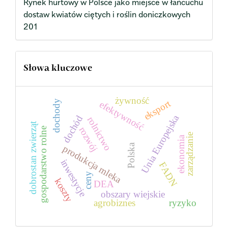
Rynek hurtowy w Polsce jako miejsce w łańcuchu
dostaw kwiatów ciętych i roślin doniczkowych
201
Słowa kluczowe
żywność
dochody
eksport
efektywność
Unia Europejska
dochód
rolnictwo
dobrostan zwierząt
rozwój
gospodarstwo rolne
zarządzanie
ekonomia
Polska
produkcja mleka
inwestycje
FADN
ceny
koszty
DEA
obszary wiejskie
agrobiznes
ryzyko