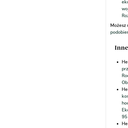
ek
wo
Ro
Możesz 
podobie
Inne
He
pr
Ro
Ob
He
ko
ho
Ek
95
He