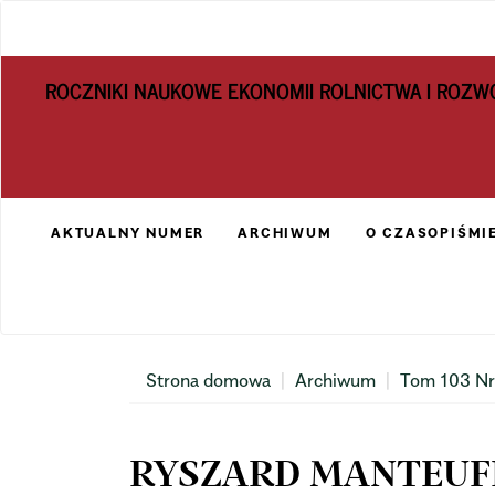
Main
Navigation
Main
ROCZNIKI NAUKOWE EKONOMII ROLNICTWA I ROZW
Content
Sidebar
AKTUALNY NUMER
ARCHIWUM
O CZASOPIŚMI
Strona domowa
Archiwum
Tom 103 Nr
RYSZARD MANTEUFF