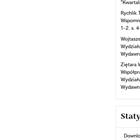
"Kwartal
Rychlik 
Wspomnie
1-2. s. 4
Wojtasze
Wydział
Wydawni
Ziętara 
Współpra
Wydział
Wydawni
Stat
Downlo