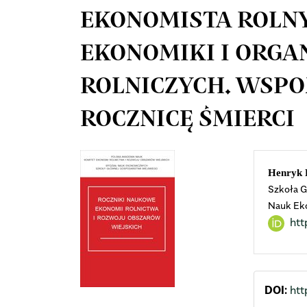
EKONOMISTA ROLNY
EKONOMIKI I ORGA
ROLNICZYCH. WSPO
ROCZNICĘ ŚMIERCI
Article
Mai
Henryk 
Szkoła G
Sidebar
Arti
Nauk Ek
htt
Cont
DOI:
htt