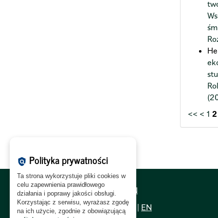
tw
Ws
śm
Ro
He
ek
st
Ro
(2
<<
<
1
2
Polityka prywatności
policy
Ta strona wykorzystuje pliki cookies w
celu zapewnienia prawidłowego
Polityka Cookies:
PL
|
EN
działania i poprawy jakości obsługi.
Korzystając z serwisu, wyrażasz zgodę
Polityka Prywatności:
PL
|
EN
na ich użycie, zgodnie z obowiązującą