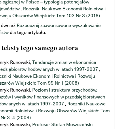
ologicznej w Polsce – typologia potencjałów
jewództw
,
Roczniki Naukowe Ekonomii Rolnictwa i
zwoju Obszarów Wiejskich: Tom 103 Nr 3 (2016)
również
Rozpocznij zaawansowane wyszukiwanie
ństw
dla tego artykułu.
 teksty tego samego autora
nryk Runowski,
Tendencje zmian w ekonomice
zedsiębiorstw hodowlanych w latach 1997-2007
,
czniki Naukowe Ekonomii Rolnictwa i Rozwoju
szarów Wiejskich: Tom 95 Nr 1 (2008)
nryk Runowski,
Poziom i struktura przychodów,
sztów i wyników finansowych w przedsiębiorstwach
dowlanych w latach 1997-2007
,
Roczniki Naukowe
onomii Rolnictwa i Rozwoju Obszarów Wiejskich: Tom
 Nr 3-4 (2008)
nryk Runowski,
Profesor Stefan Moszczeński –