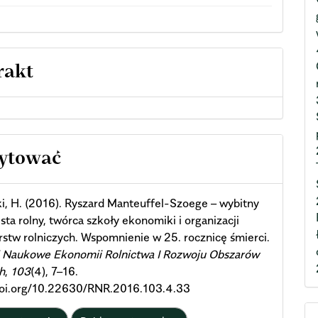
rakt
cle
cytować
ils
, H. (2016). Ryszard Manteuffel-Szoege – wybitny
ta rolny, twórca szkoły ekonomiki i organizacji
stw rolniczych. Wspomnienie w 25. rocznicę śmierci.
i Naukowe Ekonomii Rolnictwa I Rozwoju Obszarów
h
,
103
(4), 7–16.
/doi.org/10.22630/RNR.2016.103.4.33