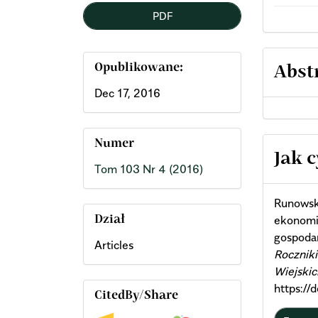
PDF
Opublikowane:
Abst
Dec 17, 2016
Numer
Arti
Jak 
Tom 103 Nr 4 (2016)
Deta
Runowski
ekonomis
Dział
gospodar
Articles
Rocznik
Wiejskic
https:/
CitedBy/Share