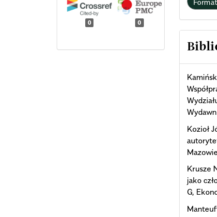
Forma
0
0
Bibli
Kamińsk
Współpra
Wydział
Wydawni
Kozioł J
autoryte
Mazowiec
Krusze N
jako czł
G, Ekono
Manteuff