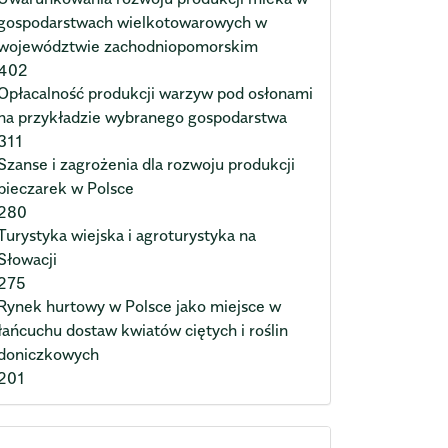
gospodarstwach wielkotowarowych w
województwie zachodniopomorskim
402
Opłacalność produkcji warzyw pod osłonami
na przykładzie wybranego gospodarstwa
311
Szanse i zagrożenia dla rozwoju produkcji
pieczarek w Polsce
280
Turystyka wiejska i agroturystyka na
Słowacji
275
Rynek hurtowy w Polsce jako miejsce w
łańcuchu dostaw kwiatów ciętych i roślin
doniczkowych
201