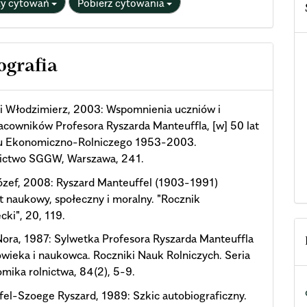
ty cytowań
Pobierz cytowania
ografia
i Włodzimierz, 2003: Wspomnienia uczniów i
cowników Profesora Ryszarda Manteuffla, [w] 50 lat
u Ekonomiczno-Rolniczego 1953-2003.
ctwo SGGW, Warszawa, 241.
ózef, 2008: Ryszard Manteuffel (1903-1991)
t naukowy, społeczny i moralny. "Rocznik
ki", 20, 119.
ora, 1987: Sylwetka Profesora Ryszarda Manteuffla
owieka i naukowca. Roczniki Nauk Rolniczych. Seria
mika rolnictwa, 84(2), 5-9.
el-Szoege Ryszard, 1989: Szkic autobiograficzny.