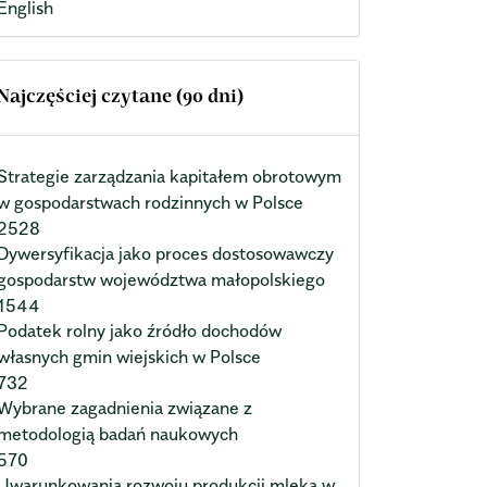
English
Najczęściej czytane (90 dni)
Strategie zarządzania kapitałem obrotowym
w gospodarstwach rodzinnych w Polsce
2528
Dywersyfikacja jako proces dostosowawczy
gospodarstw województwa małopolskiego
1544
Podatek rolny jako źródło dochodów
własnych gmin wiejskich w Polsce
732
Wybrane zagadnienia związane z
metodologią badań naukowych
570
Uwarunkowania rozwoju produkcji mleka w