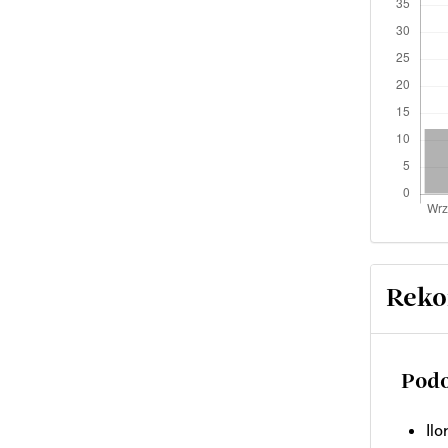
Reko
Podo
Il