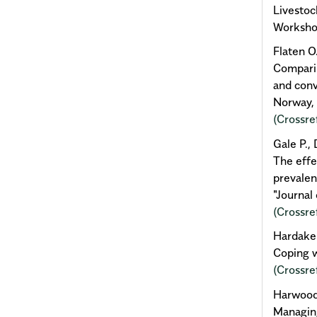
Livesto
Workshop
Flaten O
Comparin
and conv
Norway, 
(Crossre
Gale P.,
The effe
prevalen
"Journal
(Crossre
Hardaker
Coping w
(Crossre
Harwood 
Managing