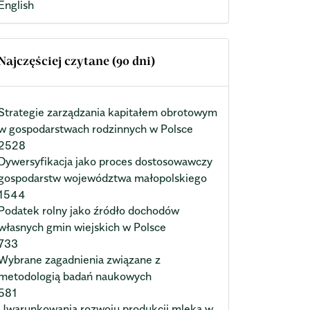
English
Najczęściej czytane (90 dni)
Strategie zarządzania kapitałem obrotowym
w gospodarstwach rodzinnych w Polsce
2528
Dywersyfikacja jako proces dostosowawczy
gospodarstw województwa małopolskiego
1544
Podatek rolny jako źródło dochodów
własnych gmin wiejskich w Polsce
733
Wybrane zagadnienia związane z
metodologią badań naukowych
581
Uwarunkowania rozwoju produkcji mleka w