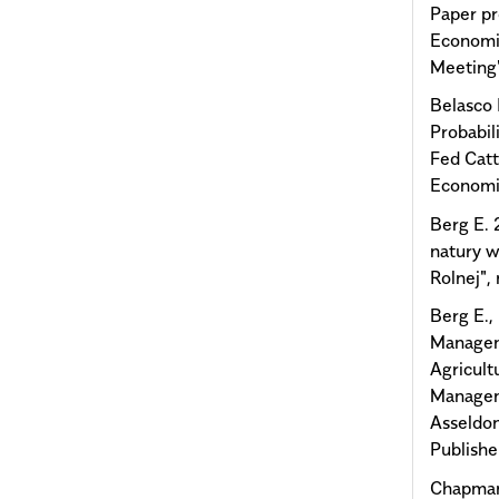
Paper pr
Economi
Meeting"
Belasco 
Probabil
Fed Catt
Economic
Berg E. 
natury 
Rolnej",
Berg E.,
Manageme
Agricult
Managem
Asseldon
Publish
Chapman