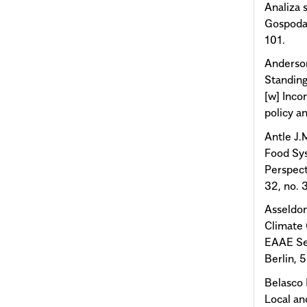
Analiza
Gospoda
101.
Anderson
Standing
[w] Inco
policy a
Antle J.
Food Sy
Perspect
32, no.
Asseldon
Climate 
EAAE Sem
Berlin, 
Belasco 
Local an