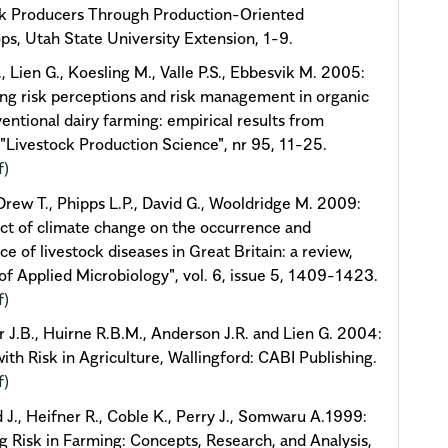
ck Producers Through Production-Oriented
s, Utah State University Extension, 1-9.
., Lien G., Koesling M., Valle P.S., Ebbesvik M. 2005:
g risk perceptions and risk management in organic
entional dairy farming: empirical results from
"Livestock Production Science", nr 95, 11-25.
f)
 Drew T., Phipps L.P., David G., Wooldridge M. 2009:
ct of climate change on the occurrence and
ce of livestock diseases in Great Britain: a review,
 of Applied Microbiology", vol. 6, issue 5, 1409-1423.
f)
 J.B., Huirne R.B.M., Anderson J.R. and Lien G. 2004:
ith Risk in Agriculture, Wallingford: CABI Publishing.
f)
J., Heifner R., Coble K., Perry J., Somwaru A.1999:
 Risk in Farming: Concepts, Research, and Analysis,