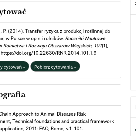
cle
cytować
ils
, P. (2014). Transfer ryzyka z produkcji roślinnej do
ej w Polsce w opinii rolników.
Roczniki Naukowe
i Rolnictwa I Rozwoju Obszarów Wiejskich
,
101
(1),
 https://doi.org/10.22630/RNR.2014.101.1.9
ty cytowań
Pobierz cytowania
ografia
Chain Approach to Animal Diseases Risk
nt, Technical foundations and practical framework
d application, 2011: FAO, Rome, s.1-101.