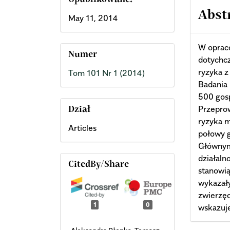
Opublikowane:
Abst
May 11, 2014
W oprac
Numer
dotychcz
ryzyka z
Tom 101 Nr 1 (2014)
Badania
500 gos
Przeprow
Dział
ryzyka m
Articles
połowy 
Głównym
działaln
CitedBy/Share
stanowią
wykazały
zwierzęc
1
0
wskazuje