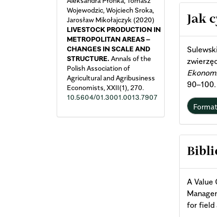
Aleksandra Płonka, Tomasz
Wojewodzic, Wojciech Sroka,
Arti
Jak 
Jarosław Mikołajczyk (2020)
LIVESTOCK PRODUCTION IN
Deta
METROPOLITAN AREAS –
CHANGES IN SCALE AND
Sulewski
STRUCTURE.
Annals of the
zwierzęc
Polish Association of
Ekonomi
Agricultural and Agribusiness
90–100.
Economists,
XXII
(1),
270.
10.5604/01.3001.0013.7907
Forma
Bibli
A Value 
Manageme
for fiel