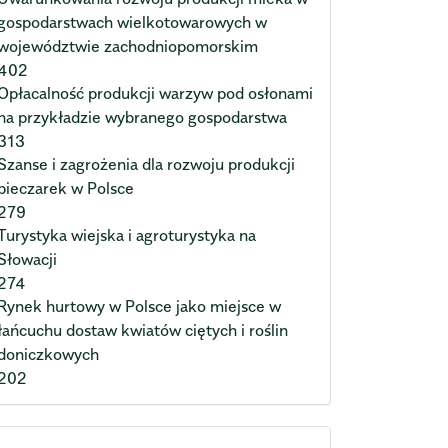
gospodarstwach wielkotowarowych w
województwie zachodniopomorskim
402
Opłacalność produkcji warzyw pod osłonami
na przykładzie wybranego gospodarstwa
313
Szanse i zagrożenia dla rozwoju produkcji
pieczarek w Polsce
279
Turystyka wiejska i agroturystyka na
Słowacji
274
Rynek hurtowy w Polsce jako miejsce w
łańcuchu dostaw kwiatów ciętych i roślin
doniczkowych
202