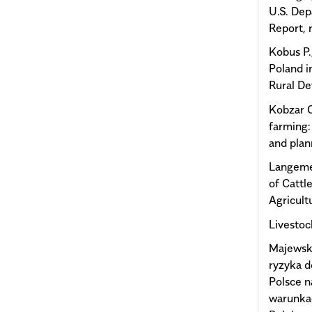
U.S. Dep
Report, 
Kobus P.,
Poland i
Rural De
Kobzar 
farming:
and plan
Langemei
of Cattle
Agricult
Livestoc
Majewski
ryzyka 
Polsce n
warunkac