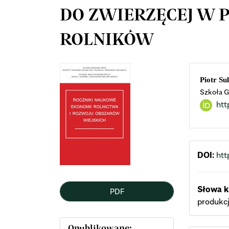
DO ZWIERZĘCEJ W P
ROLNIKÓW
Article
Mai
Piotr Su
Szkoła G
Sidebar
Arti
htt
Cont
DOI:
htt
Słowa k
PDF
produkcj