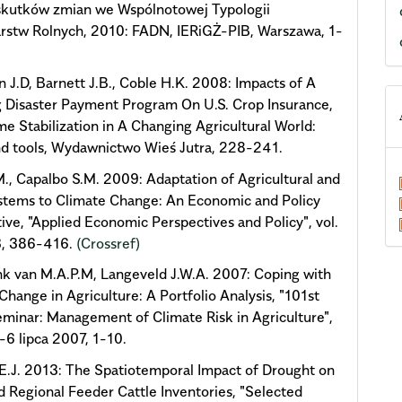
 skutków zmian we Wspólnotowej Typologii
rstw Rolnych, 2010: FADN, IERiGŻ-PIB, Warszawa, 1-
 J.D, Barnett J.B., Coble H.K. 2008: Impacts of A
 Disaster Payment Program On U.S. Crop Insurance,
me Stabilization in A Changing Agricultural World:
nd tools, Wydawnictwo Wieś Jutra, 228-241.
M., Capalbo S.M. 2009: Adaptation of Agricultural and
stems to Climate Change: An Economic and Policy
ive, "Applied Economic Perspectives and Policy", vol.
 3, 386-416.
(Crossref)
k van M.A.P.M, Langeveld J.W.A. 2007: Coping with
Change in Agriculture: A Portfolio Analysis, "101st
inar: Management of Climate Risk in Agriculture",
5-6 lipca 2007, 1-10.
E.J. 2013: The Spatiotemporal Impact of Drought on
d Regional Feeder Cattle Inventories, "Selected