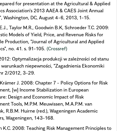
epared for presentation at the Agricultural & Applied
cs Association's 2013 AAEA & CAES Joint Annual
, Washington, DC, August 4-6, 2013, 1-15.
E.J., Taylor M.R., Goodwin B.K, Schroeder T.C. 2009:
istic Models of Yield, Price, and Revenue Risks for
le Production, "Journal of Agricultural and Applied
s", no. 41. s. 91-105.
(Crossref)
2012: Optymalizacja produkcji w zależności od stanu
w warunkach niepewności, "Zagadnienia Ekonomiki
 nr 2/2012, 3-29.
 Krämer J. 2008: Chapter 7 - Policy Options for Risk
nt, [w] Income Stabilization in European
ure: Design and Economic Impact of Risk
ent Tools, M.P.M. Meuwissen, M.A.P.M. van
k, R.B.M. Huirne (red.), Wageningen Academic
ers, Wageningen, 143-168.
 K.C. 2008: Teaching Risk Management Principles to