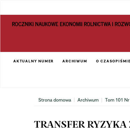
Main
Navigation
Main
ROCZNIKI NAUKOWE EKONOMII ROLNICTWA I ROZW
Content
Sidebar
AKTUALNY NUMER
ARCHIWUM
O CZASOPIŚMI
Strona domowa
Archiwum
Tom 101 Nr
TRANSFER RYZYKA 