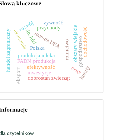
Słowa kluczowe
żywność
rozwój
przychody
obszary wiejskie
dochodowość
dochód
ekonomia
handel zagraniczny
metoda DEA
gospodarstwo
rolnictwo
Polska
produkcja mleka
FADN
produkcja
efektywność
koszty
ceny
eksport
inwestycje
dobrostan zwierząt
Informacje
dla czytelników