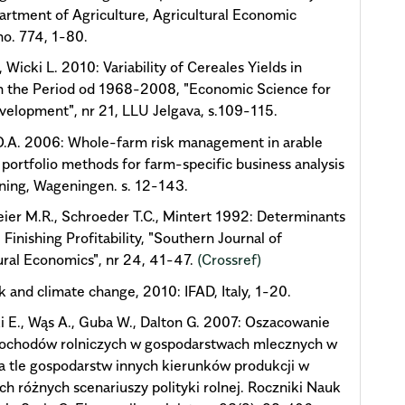
artment of Agriculture, Agricultural Economic
no. 774, 1-80.
 Wicki L. 2010: Variability of Cereales Yields in
n the Period od 1968-2008, "Economic Science for
velopment", nr 21, LLU Jelgava, s.109-115.
O.A. 2006: Whole-farm risk management in arable
 portfolio methods for farm-specific business analysis
ning, Wageningen. s. 12-143.
er M.R., Schroeder T.C., Mintert 1992: Determinants
 Finishing Profitability, "Southern Journal of
ural Economics", nr 24, 41-47.
(Crossref)
k and climate change, 2010: IFAD, Italy, 1-20.
 E., Wąs A., Guba W., Dalton G. 2007: Oszacowanie
dochodów rolniczych w gospodarstwach mlecznych w
a tle gospodarstw innych kierunków produkcji w
h różnych scenariuszy polityki rolnej. Roczniki Nauk