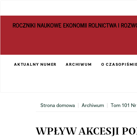
Main
Navigation
Main
ROCZNIKI NAUKOWE EKONOMII ROLNICTWA I ROZW
Content
Sidebar
AKTUALNY NUMER
ARCHIWUM
O CZASOPIŚMI
Strona domowa
Archiwum
Tom 101 Nr
WPŁYW AKCESJI POL