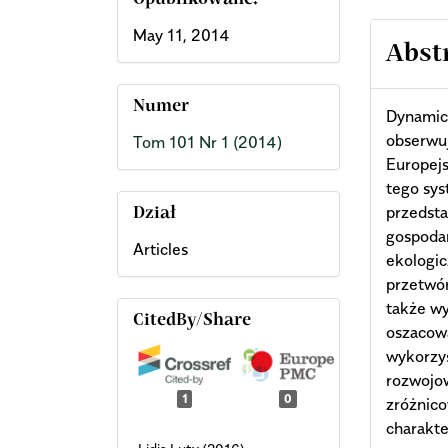
Opublikowane:
May 11, 2014
Abst
Numer
Dynamicz
obserwuj
Tom 101 Nr 1 (2014)
Europej
tego sy
przedsta
Dział
gospodar
Articles
ekologic
przetwór
także wy
CitedBy/Share
oszacow
wykorzys
rozwojo
1
0
zróżnic
charakte