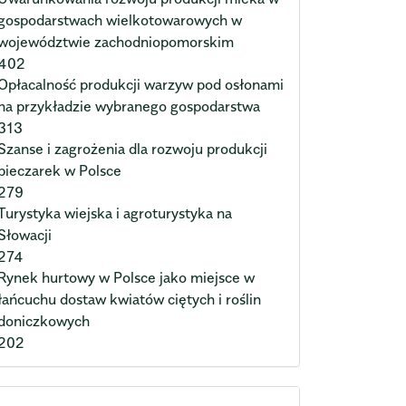
gospodarstwach wielkotowarowych w
województwie zachodniopomorskim
402
Opłacalność produkcji warzyw pod osłonami
na przykładzie wybranego gospodarstwa
313
Szanse i zagrożenia dla rozwoju produkcji
pieczarek w Polsce
279
Turystyka wiejska i agroturystyka na
Słowacji
274
Rynek hurtowy w Polsce jako miejsce w
łańcuchu dostaw kwiatów ciętych i roślin
doniczkowych
202