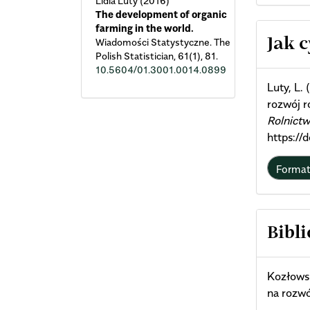
Lidia Luty (2016)
The development of organic
farming in the world.
Arti
Wiadomości Statystyczne. The
Jak 
Polish Statistician,
61
(1),
81.
Deta
10.5604/01.3001.0014.0899
Luty, L.
rozwój r
Rolnictw
https://
Forma
Bibli
Kozłowsk
na rozwó