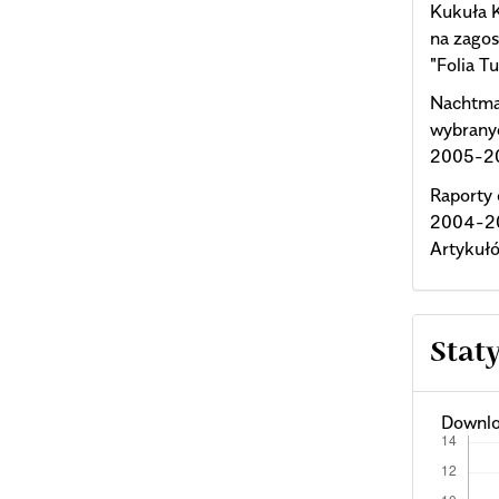
Kukuła 
na zagos
"Folia Tu
Nachtma
wybranyc
2005-20
Raporty 
2004-20
Artykuł
Stat
Downlo