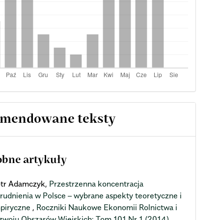
mendowane teksty
bne artykuły
otr Adamczyk,
Przestrzenna koncentracja
trudnienia w Polsce – wybrane aspekty teoretyczne i
piryczne
,
Roczniki Naukowe Ekonomii Rolnictwa i
zwoju Obszarów Wiejskich: Tom 101 Nr 1 (2014)