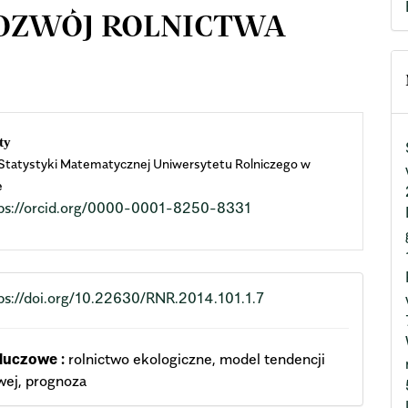
ROZWÓJ ROLNICTWA
n
ty
Statystyki Matematycznej Uniwersytetu Rolniczego w
cle
e
ps://orcid.org/0000-0001-8250-8331
ent
ps://doi.org/10.22630/RNR.2014.101.1.7
luczowe :
rolnictwo ekologiczne, model tendencji
wej, prognoza