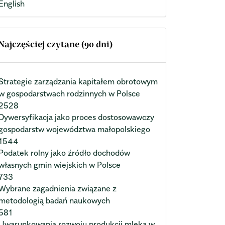
English
Najczęściej czytane (90 dni)
Strategie zarządzania kapitałem obrotowym
w gospodarstwach rodzinnych w Polsce
2528
Dywersyfikacja jako proces dostosowawczy
gospodarstw województwa małopolskiego
1544
Podatek rolny jako źródło dochodów
własnych gmin wiejskich w Polsce
733
Wybrane zagadnienia związane z
metodologią badań naukowych
581
Uwarunkowania rozwoju produkcji mleka w