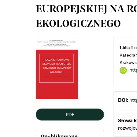
EUROPEJSKIEJ NA 
EKOLOGICZNEGO
Article
Mai
Lidia Lu
Katedra 
Sidebar
Arti
Krakowi
htt
Cont
DOI:
htt
PDF
Słowa k
rozwojo