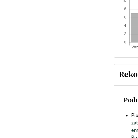
Reko
Podo
Pi
za
em
Ro