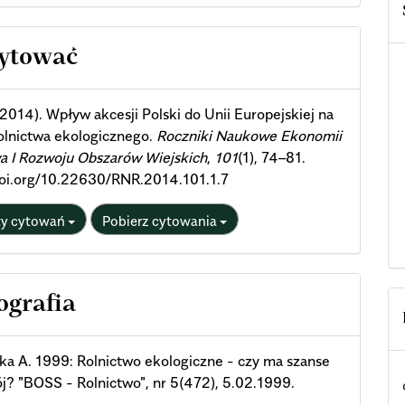
cle
cytować
ils
 (2014). Wpływ akcesji Polski do Unii Europejskiej na
olnictwa ekologicznego.
Roczniki Naukowe Ekonomii
a I Rozwoju Obszarów Wiejskich
,
101
(1), 74–81.
doi.org/10.22630/RNR.2014.101.1.7
ty cytowań
Pobierz cytowania
ografia
a A. 1999: Rolnictwo ekologiczne - czy ma szanse
j? "BOSS - Rolnictwo", nr 5(472), 5.02.1999.