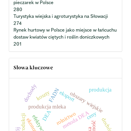
pieczarek w Polsce
280
Turystyka wiejska i agroturystyka na Słowacji
274
Rynek hurtowy w Polsce jako miejsce w łańcuchu
dostaw kwiatów ciętych i roślin doniczkowych
201
Słowa kluczowe
dochody
produkcja
FADN
koszty
eksport
obszary wiejskie
produkcja mleka
DEA
metoda DEA
ceny
rolnictwo
skala produkcji
efektywność
dochód
ekonomia