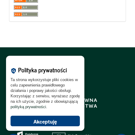
Polityka Cookies:
PL
|
EN
Polityka prywatności
policy
Polityka Prywatności:
PL
|
EN
Ta strona wykorzystuje pliki cookies w
Polityka RODO:
PL
|
EN
celu zapewnienia prawidłowego
działania i poprawy jakości obsługi.
Korzystając z serwisu, wyrażasz zgodę
na ich użycie, zgodnie z obowiązującą
polityką prywatności
.
Akceptuję