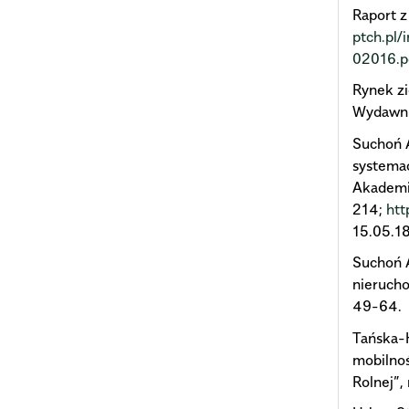
Raport z
ptch.pl
02016.p
Rynek zi
Wydawni
Suchoń 
systemac
Akademii
214;
htt
15.05.18
Suchoń A
nierucho
49-64.
Tańska-
mobilnoś
Rolnej”,