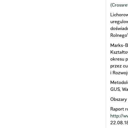
(Crossre
Lichoro
uregulow
doświadc
Rolnego”
Marks-Bi
Kształto
okresu 
przez c
i Rozwoj
Metodol
GUS, Wa
Obszary 
Raport 
http://w
22.08.18