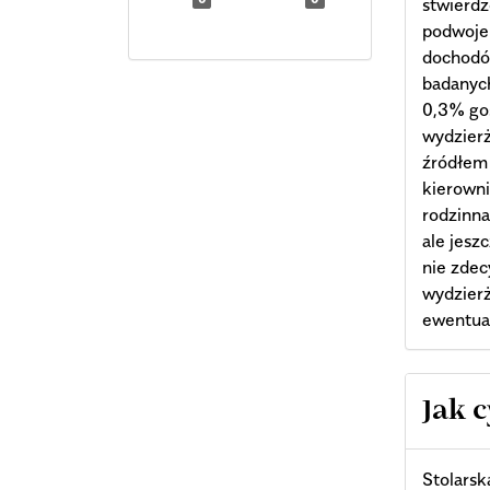
stwierdz
podwojen
dochodów
badanych
0,3% gos
wydzier
źródłem 
kierowni
rodzinna
ale jesz
nie zdec
wydzierż
ewentual
Arti
Jak 
Deta
Stolarsk