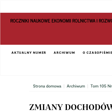
Main
Navigation
Main
ROCZNIKI NAUKOWE EKONOMII ROLNICTWA I ROZW
Content
Sidebar
AKTUALNY NUMER
ARCHIWUM
O CZASOPIŚMI
Strona domowa
Archiwum
Tom 105 Nr
ZMIANY DOCHODÓ