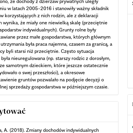
ono, że dochody z dzierżaw prywatnych uległy
iu w latach 2005-2016 i stanowiły ważny składnik
 korzystających z nich rodzin, ale z deklaracji
 wynika, że miały one niewielką skalę (przeciętnie
podarstw indywidualnych). Grunty rolne były
żawiane przez małe gospodarstwa, których głównym
utrzymania była praca najemna, czasem za granicą, a
cy byli starsi niż przeciętnie. Często sytuacja
 była nieuregulowana (np. starszy rodzic z dorosłym,
cze samotnym dzieckiem, które jeszcze ostatecznie
ydowało o swej przeszłości), a okresowe
awienie gruntów pozwalało na podjęcie decyzji o
nej sprzedaży gospodarstwa w późniejszym czasie.
cle
cytować
ils
a, A. (2018). Zmiany dochodów indywidualnych