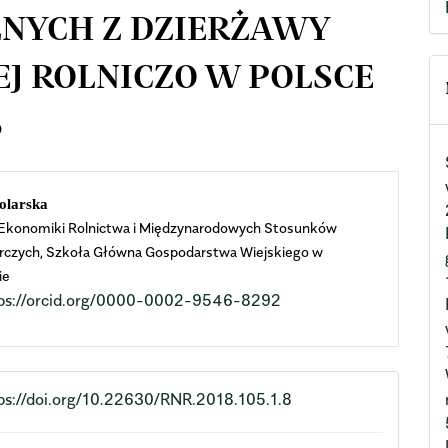
NYCH Z DZIERŻAWY
J ROLNICZO W POLSCE
6
n
tolarska
Ekonomiki Rolnictwa i Międzynarodowych Stosunków
cle
czych, Szkoła Główna Gospodarstwa Wiejskiego w
ie
ent
tps://orcid.org/0000-0002-9546-8292
ps://doi.org/10.22630/RNR.2018.105.1.8