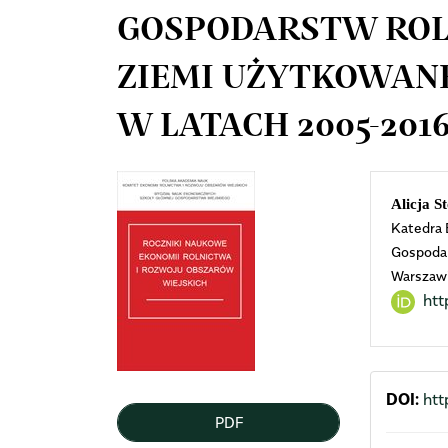
GOSPODARSTW ROL
ZIEMI UŻYTKOWANE
W LATACH 2005-201
Article
Mai
Alicja S
Katedra 
Sidebar
Arti
Gospodar
Warszaw
Cont
ht
DOI:
htt
PDF