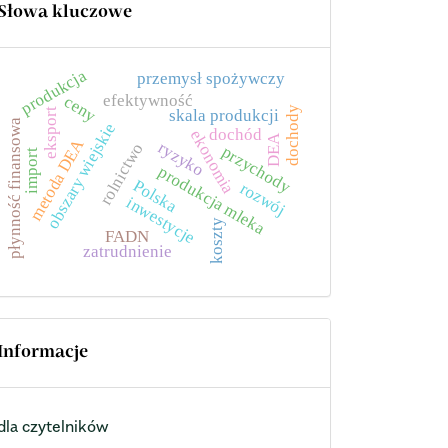
Słowa kluczowe
produkcja
przemysł spożywczy
efektywność
ceny
dochody
skala produkcji
eksport
płynność finansowa
obszary wiejskie
dochód
ekonomia
DEA
metoda DEA
ryzyko
rolnictwo
przychody
import
produkcja mleka
Polska
rozwój
inwestycje
koszty
FADN
zatrudnienie
Informacje
dla czytelników