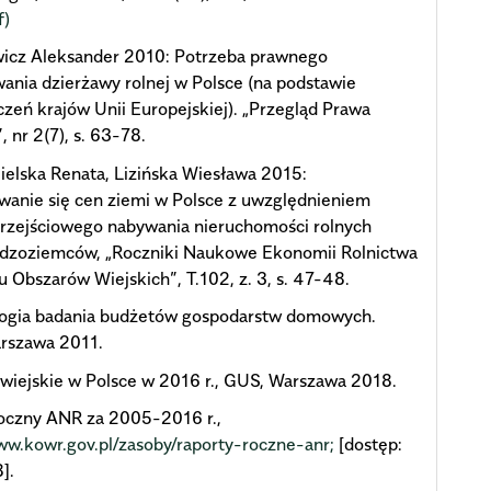
f)
wicz Aleksander 2010: Potrzeba prawnego
ania dzierżawy rolnej w Polsce (na podstawie
zeń krajów Unii Europejskiej). „Przegląd Prawa
, nr 2(7), s. 63-78.
elska Renata, Lizińska Wiesława 2015:
wanie się cen ziemi w Polsce z uwzględnieniem
przejściowego nabywania nieruchomości rolnych
udzoziemców, „Roczniki Naukowe Ekonomii Rolnictwa
u Obszarów Wiejskich”, T.102, z. 3, s. 47-48.
ogia badania budżetów gospodarstw domowych.
rszawa 2011.
wiejskie w Polsce w 2016 r., GUS, Warszawa 2018.
roczny ANR za 2005-2016 r.,
ww.kowr.gov.pl/zasoby/raporty-roczne-anr;
[dostęp:
].