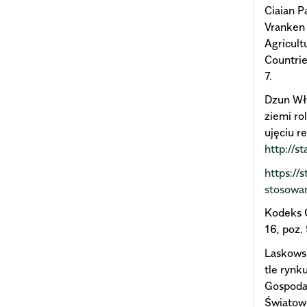
Ciaian P
Vranken 
Agricult
Countrie
7.
Dzun Wł
ziemi ro
ujęciu r
http://st
https://
stosowa
Kodeks C
16, poz.
Laskowsk
tle rynk
Gospoda
Światowe