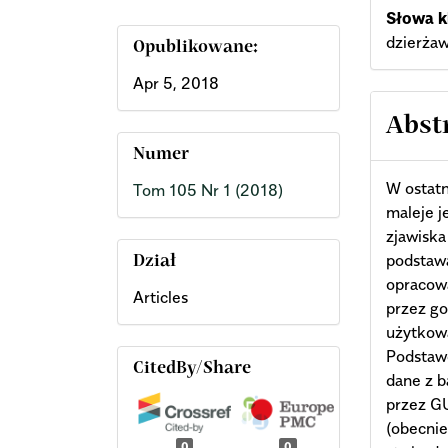
Słowa k
dzierżaw
Opublikowane:
Apr 5, 2018
Abst
Numer
W ostatn
Tom 105 Nr 1 (2018)
maleje j
zjawiska
podstawą
Dział
opracow
Articles
przez go
użytkow
Podstawę
CitedBy/Share
dane z 
przez GU
(obecni
0
0