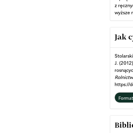
z ręczny
wyższe n
Arti
Jak 
Deta
Stolarsk
J. (2012
rosnącyc
Rolnictw
https:/
Forma
Bibli