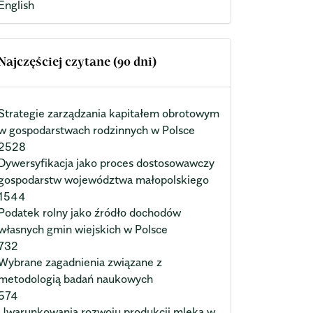
English
Najczęściej czytane (90 dni)
Strategie zarządzania kapitałem obrotowym
w gospodarstwach rodzinnych w Polsce
2528
Dywersyfikacja jako proces dostosowawczy
gospodarstw województwa małopolskiego
1544
Podatek rolny jako źródło dochodów
własnych gmin wiejskich w Polsce
732
Wybrane zagadnienia związane z
metodologią badań naukowych
574
Uwarunkowania rozwoju produkcji mleka w