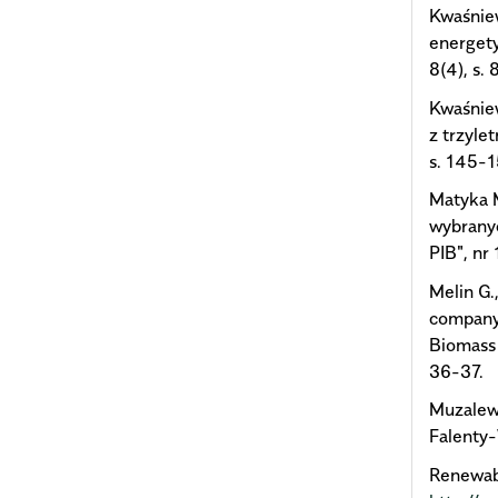
Kwaśniew
energety
8(4), s.
Kwaśniew
z trzylet
s. 145-
Matyka M
wybranyc
PIB", nr 
Melin G.
company 
Biomass 
36-37.
Muzalews
Falenty
Renewabl