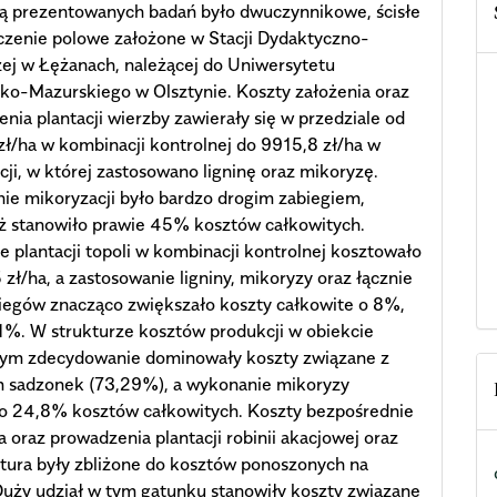
ą prezentowanych badań było dwuczynnikowe, ścisłe
czenie polowe założone w Stacji Dydaktyczno-
ej w Łężanach, należącej do Uniwersytetu
o-Mazurskiego w Olsztynie. Koszty założenia oraz
nia plantacji wierzby zawierały się w przedziale od
ł/ha w kombinacji kontrolnej do 9915,8 zł/ha w
ji, w której zastosowano ligninę oraz mikoryzę.
e mikoryzacji było bardzo drogim zabiegiem,
ż stanowiło prawie 45% kosztów całkowitych.
e plantacji topoli w kombinacji kontrolnej kosztowało
 zł/ha, a zastosowanie ligniny, mikoryzy oraz łącznie
iegów znacząco zwiększało koszty całkowite o 8%,
%. W strukturze kosztów produkcji w obiekcie
nym zdecydowanie dominowały koszty związane z
 sadzonek (73,29%), a wykonanie mikoryzy
ło 24,8% kosztów całkowitych. Koszty bezpośrednie
a oraz prowadzenia plantacji robinii akacjowej oraz
ktura były zbliżone do kosztów ponoszonych na
Duży udział w tym gatunku stanowiły koszty związane