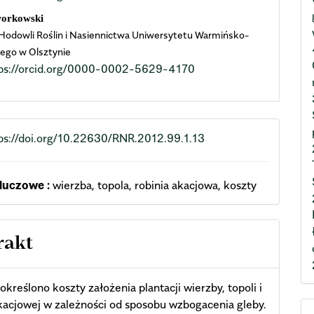
workowski
Hodowli Roślin i Nasiennictwa Uniwersytetu Warmińsko-
ego w Olsztynie
ps://orcid.org/0000-0002-5629-4170
ps://doi.org/10.22630/RNR.2012.99.1.13
luczowe :
wierzba, topola, robinia akacjowa, koszty
rakt
określono koszty założenia plantacji wierzby, topoli i
akacjowej w zależności od sposobu wzbogacenia gleby.