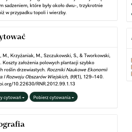
m sadzeniem, które były około dwu-, trzykrotnie
iż w przypadku topoli i wierzby.
cle
cytować
ils
i, M., Krzyżaniak, M., Szczukowski, S., & Tworkowski,
). Koszty założenia polowych plantacji szybko
h roślin drzewiastych.
Roczniki Naukowe Ekonomii
a I Rozwoju Obszarów Wiejskich
,
99
(1), 129–140.
/doi.org/10.22630/RNR.2012.99.1.13
ty cytowań
Pobierz cytowania
ografia