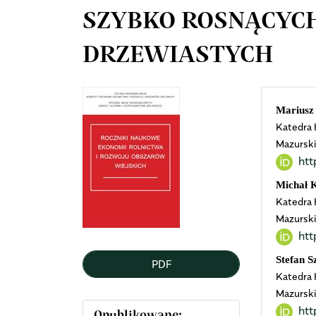
SZYBKO ROSNĄCYCH
DRZEWIASTYCH
Article
Mai
Mariusz 
Katedra 
Sidebar
Arti
Mazurski
htt
Cont
Michał 
Katedra 
Mazurski
htt
Stefan S
PDF
Katedra 
Mazurski
htt