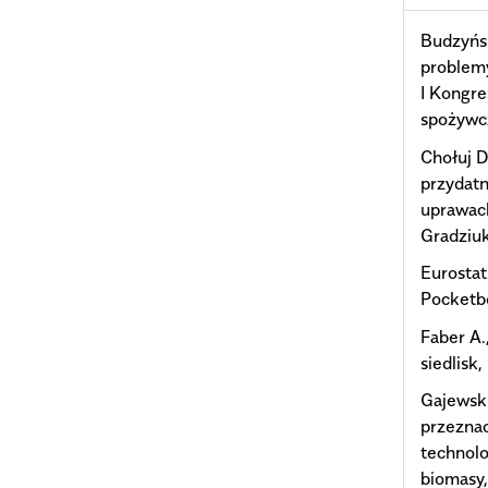
Budzyńsk
problemy
I Kongre
spożywcz
Chołuj D
przydatn
uprawach
Gradziuk
Eurostat
Pocketb
Faber A.
siedlisk,
Gajewski
przezna
technolo
biomasy,