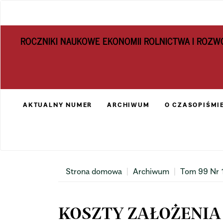
Main
Navigation
Main
ROCZNIKI NAUKOWE EKONOMII ROLNICTWA I ROZW
Content
Sidebar
AKTUALNY NUMER
ARCHIWUM
O CZASOPIŚMI
Strona domowa
Archiwum
Tom 99 Nr 
KOSZTY ZAŁOŻENIA