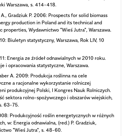
yki Warszawa, s. 414-418.
A., Gradziuk P. 2006: Prospects for solid biomass
nergy production in Poland and its technical and
 properties, Wydawnictwo "Wieś Jutra", Warszawa.
0: Biuletyn statystyczny, Warszawa, Rok LIV, 10
1: Energia ze źródeł odnawialnych w 2010 roku.
je i opracowania statystyczne, Warszawa.
Faber A. 2009: Produkcja roślinna na cele
czne a racjonalne wykorzystanie rolniczej
eni produkcyjnej Polski, I Kongres Nauk Rolniczych.
ść sektora rolno-spożywczego i obszarów wiejskich,
s. 63-75.
008: Produkcyjność roślin energetycznych w różnych
ach, w: Energia odnawialna, (red.) P. Gradziuk,
two "Wieś Jutra", s. 48-60.