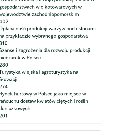
gospodarstwach wielkotowarowych w
województwie zachodniopomorskim
402
Opłacalność produkcji warzyw pod osłonami
na przykładzie wybranego gospodarstwa
310
Szanse i zagrożenia dla rozwoju produkcji
pieczarek w Polsce
280
Turystyka wiejska i agroturystyka na
Słowacji
274
Rynek hurtowy w Polsce jako miejsce w
łańcuchu dostaw kwiatów ciętych i roślin
doniczkowych
201