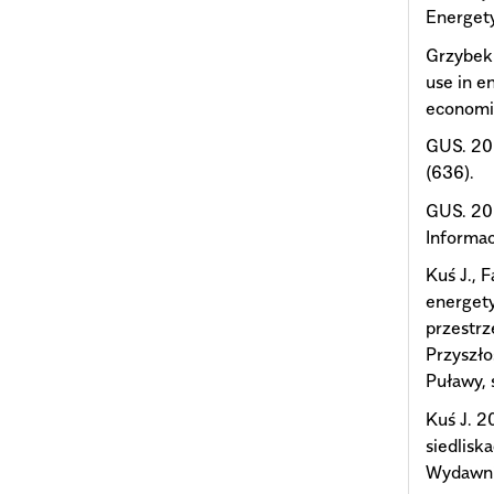
Energet
Grzybek 
use in e
economic
GUS. 201
(636).
GUS. 201
Informac
Kuś J., 
energety
przestrz
Przyszło
Puławy, 
Kuś J. 2
siedlisk
Wydawnic