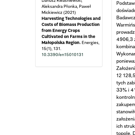
Dariusz Kwaśniewski,
Podstaw
Aleksandra Płonka, Paweł
doświad
Mickiewicz (2021)
Badawcz
Harvesting Technologies and
Costs of Biomass Production
Warmińsk
from Energy Crops
prowadze
Cultivated on Farms in the
4906,3 z
Małopolska Region.
Energies,
kombinac
15
(1),
131.
Wykonani
10.3390/en15010131
poniewa
Założeni
12 128,5
tych zab
33% i 41
kontrol
zakupem
stanowi
założeni
ich stru
topolę. 