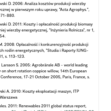
ski D. 2006: Analiza kosztów produkcji wierzby
cznej w pierwszym roku uprawy, "Acta Agrophys.",
 871-880.
ski D. 2011: Koszty i opłacalność produkcji biomasy
niej wierzby energetycznej, "Inżynieria Rolnicza", nr 1,
154.
. 2008: Opłacalność i konkurencyjność produkcji
h roślin energetycznych, "Studia i Raporty IUNG-
11, s. 113-123.
, Larsson S. 2005: Agrobränsle AB - world leading
on short rotation coppice willow, 14th European
Conference, 17-21 October 2005, Paris, France, s.
ki A. 2010: Koszty eksploatacji maszyn, ITP
-Warszawa
es. 2011: Renewables 2011 global status report,