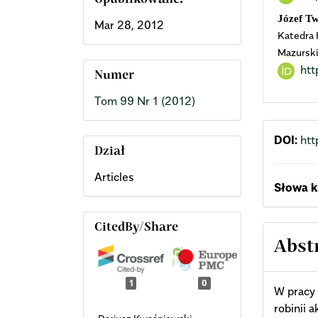
Opublikowane:
Józef T
Mar 28, 2012
Katedra 
Mazurski
htt
Numer
Tom 99 Nr 1 (2012)
DOI:
htt
Dział
Articles
Słowa k
CitedBy/Share
Abst
1
0
W pracy 
robinii 