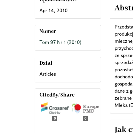
Opublikowane:
Abst
Apr 14, 2010
Przedsta
Numer
produkcj
mleczne
Tom 97 Nr 1 (2010)
przycho
ze sprz
sprzedaż
Dział
pozostał
Articles
dochodo
gospoda
dane z g
CitedBy/Share
zebrane
Mleka (
0
0
Arti
Jak 