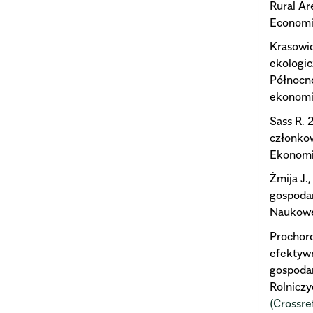
Rural Ar
Economi
Krasowic
ekologic
Północn
ekonomi
Sass R. 
członkow
Ekonomi
Żmija J.
gospodar
Naukowe 
Prochoro
efektywn
gospoda
Rolniczy
(Crossre