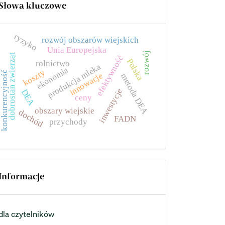
Słowa kluczowe
ryzyko
rozwój obszarów wiejskich
Unia Europejska
rozwój
dobrostan zwierząt
efektywność
Polska
rolnictwo
produkcja mleka
ekonomia
koszty
konkurencyjność
innowacje
metoda DEA
inwestycje
DEA
ceny
obszary wiejskie
dochód
FADN
przychody
Informacje
dla czytelników