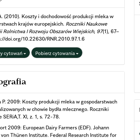
ils
A. (2010). Koszty i dochodowość produkcji mleka w
rstwach krajów europejskich.
Roczniki Naukowe
i Rolnictwa I Rozwoju Obszarów Wiejskich
,
97
(1), 67–
s://doi.org/10.22630/RNR.2010.97.1.6
ty cytowań
Pobierz cytowania
ografia
 P. 2009: Koszty produkcji mleka w gospodarstwach
alizowanych w chowie bydła mlecznego. Roczniki
SERiA,T. XI, z. 1, s. 72-78.
ort 2009: European Dairy Farmers (EDF). Johann
 von Thünen Institute. Federal Research Institute for