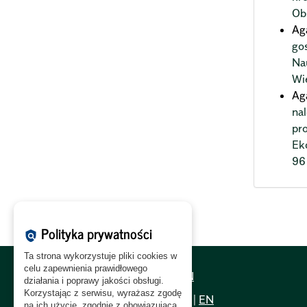
Ob
Ag
go
Na
Wi
Ag
na
pr
Ek
96
Polityka prywatności
policy
Ta strona wykorzystuje pliki cookies w
celu zapewnienia prawidłowego
Polityka Cookies:
PL
|
EN
działania i poprawy jakości obsługi.
Korzystając z serwisu, wyrażasz zgodę
Polityka Prywatności:
PL
|
EN
na ich użycie, zgodnie z obowiązującą