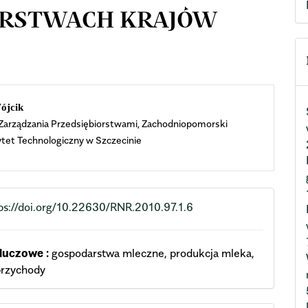
ARSTWACH KRAJÓW
n
ójcik
Zarządzania Przedsiębiorstwami, Zachodniopomorski
cle
tet Technologiczny w Szczecinie
ent
ps://doi.org/10.22630/RNR.2010.97.1.6
luczowe :
gospodarstwa mleczne, produkcja mleka,
przychody