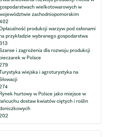
gospodarstwach wielkotowarowych w
województwie zachodniopomorskim
402
Opłacalność produkcji warzyw pod osłonami
na przykładzie wybranego gospodarstwa
313
Szanse i zagrożenia dla rozwoju produkcji
pieczarek w Polsce
279
Turystyka wiejska i agroturystyka na
Słowacji
274
Rynek hurtowy w Polsce jako miejsce w
łańcuchu dostaw kwiatów ciętych i roślin
doniczkowych
202