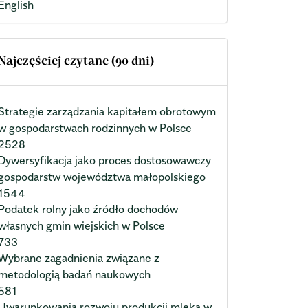
English
Najczęściej czytane (90 dni)
Strategie zarządzania kapitałem obrotowym
w gospodarstwach rodzinnych w Polsce
2528
Dywersyfikacja jako proces dostosowawczy
gospodarstw województwa małopolskiego
1544
Podatek rolny jako źródło dochodów
własnych gmin wiejskich w Polsce
733
Wybrane zagadnienia związane z
metodologią badań naukowych
581
Uwarunkowania rozwoju produkcji mleka w