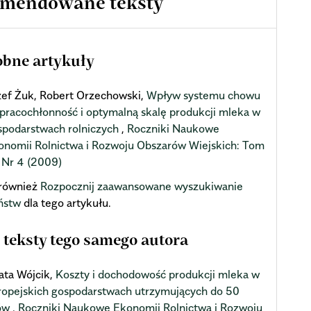
mendowane teksty
bne artykuły
zef Żuk, Robert Orzechowski,
Wpływ systemu chowu
 pracochłonność i optymalną skalę produkcji mleka w
spodarstwach rolniczych
,
Roczniki Naukowe
onomii Rolnictwa i Rozwoju Obszarów Wiejskich: Tom
 Nr 4 (2009)
również
Rozpocznij zaawansowane wyszukiwanie
ństw
dla tego artykułu.
 teksty tego samego autora
ata Wójcik,
Koszty i dochodowość produkcji mleka w
ropejskich gospodarstwach utrzymujących do 50
ów
,
Roczniki Naukowe Ekonomii Rolnictwa i Rozwoju