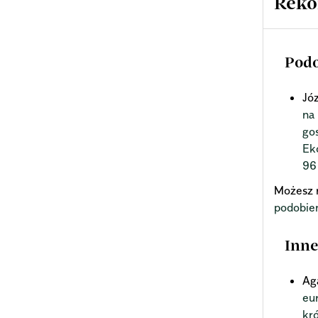
Reko
Podo
Jó
na
go
Ek
96
Możesz 
podobie
Inne
Ag
eu
kr