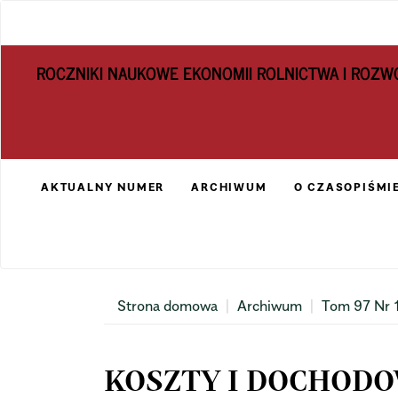
Main
Navigation
Main
ROCZNIKI NAUKOWE EKONOMII ROLNICTWA I ROZW
Content
Sidebar
AKTUALNY NUMER
ARCHIWUM
O CZASOPIŚMI
Strona domowa
Archiwum
Tom 97 Nr 
KOSZTY I DOCHODO