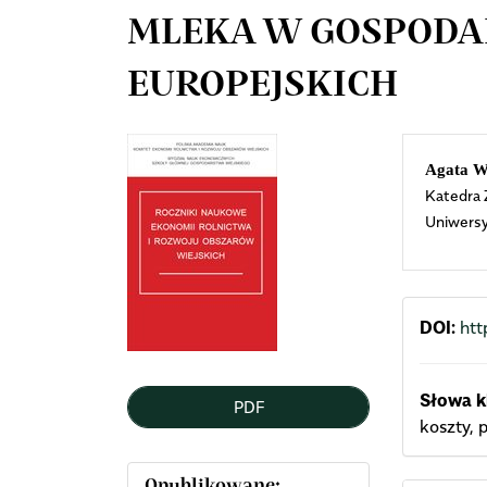
MLEKA W GOSPOD
EUROPEJSKICH
Article
Mai
Agata W
Katedra 
Sidebar
Arti
Uniwersy
Cont
DOI:
htt
Słowa k
PDF
koszty, 