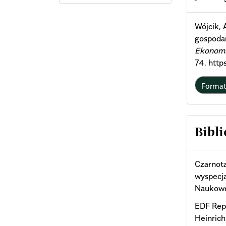
Deta
Wójcik, 
gospoda
Ekonomi
74. http
Forma
Bibli
Czarnota
wyspecj
Naukowe 
EDF Rep
Heinrich