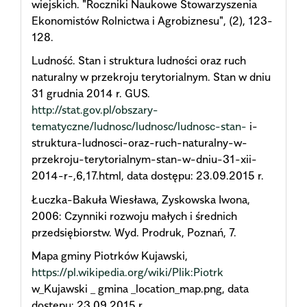
wiejskich. "Roczniki Naukowe Stowarzyszenia
Ekonomistów Rolnictwa i Agrobiznesu", (2), 123-
128.
Ludność. Stan i struktura ludności oraz ruch
naturalny w przekroju terytorialnym. Stan w dniu
31 grudnia 2014 r. GUS.
http://stat.gov.pl/obszary-
tematyczne/ludnosc/ludnosc/ludnosc-stan-
i-
struktura-ludnosci-oraz-ruch-naturalny-w-
przekroju-terytorialnym-stan-w-dniu-31-xii-
2014-r-,6,17.html, data dostępu: 23.09.2015 r.
Łuczka-Bakuła Wiesława, Zyskowska Iwona,
2006: Czynniki rozwoju małych i średnich
przedsiębiorstw. Wyd. Prodruk, Poznań, 7.
Mapa gminy Piotrków Kujawski,
https://pl.wikipedia.org/wiki/Plik:Piotrk
w_Kujawski _ gmina _location_map.png, data
dostępu: 23.09.2015 r.