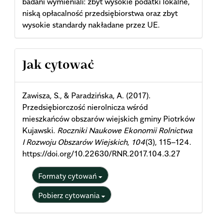
badani wymieniali: zbyt wysokie podatki lokalne,
niską opłacalność przedsiębiorstwa oraz zbyt
wysokie standardy nakładane przez UE.
Article
Jak cytować
Details
Zawisza, S., & Paradzińska, A. (2017).
Przedsiębiorczość nierolnicza wśród
mieszkańców obszarów wiejskich gminy Piotrków
Kujawski.
Roczniki Naukowe Ekonomii Rolnictwa
I Rozwoju Obszarów Wiejskich
,
104
(3), 115–124.
https://doi.org/10.22630/RNR.2017.104.3.27
Formaty cytowań
Pobierz cytowania