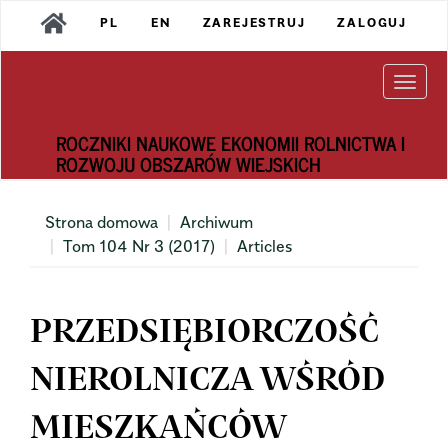
Main
PL
EN
ZAREJESTRUJ
ZALOGUJ
Navigation
Main
Content
Togg
Sidebar
navi
ROCZNIKI NAUKOWE EKONOMII ROLNICTWA I
ROZWOJU OBSZARÓW WIEJSKICH
Strona domowa
Archiwum
Tom 104 Nr 3 (2017)
Articles
PRZEDSIĘBIORCZOŚĆ
NIEROLNICZA WŚRÓD
MIESZKAŃCÓW