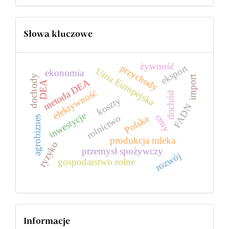
Słowa kluczowe
żywność
przychody
eksport
Unia Europejska
ekonomia
dochody
import
metoda DEA
DEA
efektywność
dochód
koszty
FADN
inwestycje
ceny
rolnictwo
Polska
agrobiznes
produkcja mleka
ryzyko
przemysł spożywczy
rozwój
gospodarstwo rolne
Informacje