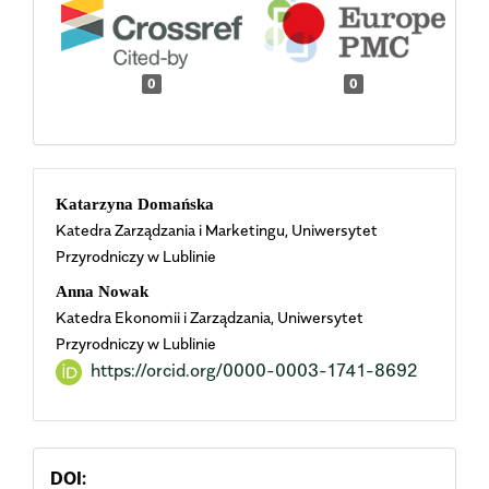
0
0
Main
Katarzyna Domańska
Katedra Zarządzania i Marketingu, Uniwersytet
Article
Przyrodniczy w Lublinie
Content
Anna Nowak
Katedra Ekonomii i Zarządzania, Uniwersytet
Przyrodniczy w Lublinie
https://orcid.org/0000-0003-1741-8692
DOI: