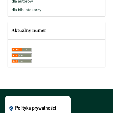
dla autorów
dla bibliotekarzy
Aktualny numer
Polityka Cookies:
PL
|
EN
Polityka prywatności
policy
Polityka Prywatności:
PL
|
EN