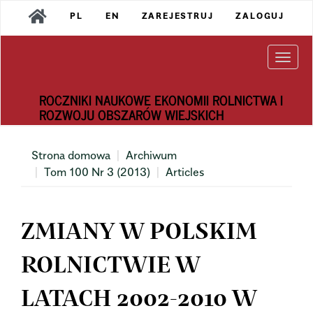
Main
PL
EN
ZAREJESTRUJ
ZALOGUJ
Navigation
Main
Content
Togg
Sidebar
navi
ROCZNIKI NAUKOWE EKONOMII ROLNICTWA I
ROZWOJU OBSZARÓW WIEJSKICH
Strona domowa
Archiwum
Tom 100 Nr 3 (2013)
Articles
ZMIANY W POLSKIM
ROLNICTWIE W
LATACH 2002-2010 W