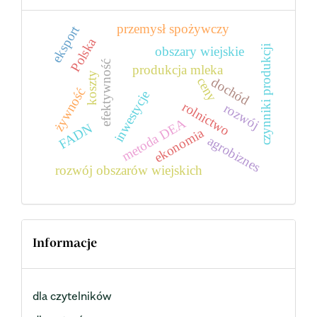
przemysł spożywczy
eksport
Polska
czynniki produkcji
obszary wiejskie
efektywność
produkcja mleka
koszty
dochód
ceny
żywność
inwestycje
rolnictwo
rozwój
metoda DEA
FADN
ekonomia
agrobiznes
rozwój obszarów wiejskich
Informacje
dla czytelników