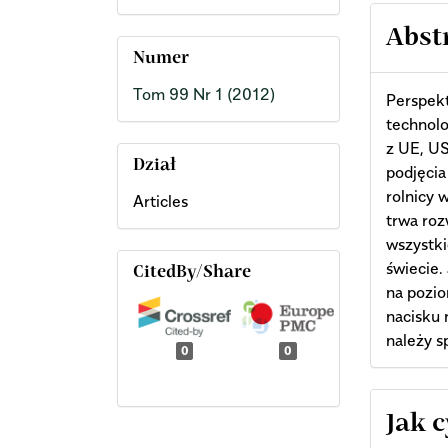
Abst
Numer
Tom 99 Nr 1 (2012)
Perspekt
technolo
z UE, US
Dział
podjęcia
rolnicy 
Articles
trwa roz
wszystki
świecie.
CitedBy/Share
na pozi
nacisku 
należy s
0
0
Arti
Jak 