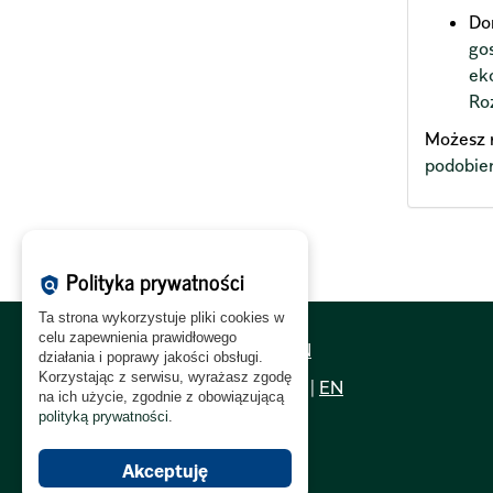
Do
go
ek
Ro
Możesz 
podobie
Polityka prywatności
policy
Ta strona wykorzystuje pliki cookies w
celu zapewnienia prawidłowego
Polityka Cookies:
PL
|
EN
działania i poprawy jakości obsługi.
Korzystając z serwisu, wyrażasz zgodę
Polityka Prywatności:
PL
|
EN
na ich użycie, zgodnie z obowiązującą
polityką prywatności
.
Polityka RODO:
PL
|
EN
Akceptuję