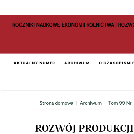
Main
Navigation
Main
ROCZNIKI NAUKOWE EKONOMII ROLNICTWA I ROZW
Content
Sidebar
AKTUALNY NUMER
ARCHIWUM
O CZASOPIŚMI
Strona domowa
Archiwum
Tom 99 Nr 
ROZWÓJ PRODUKCJ