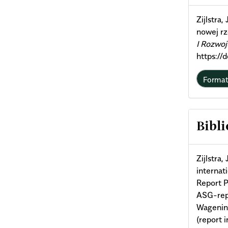
Deta
Zijlstra
nowej rz
I Rozwo
https:/
Forma
Bibli
Zijlstra
internat
Report P
ASG-rep
Wagening
(report 