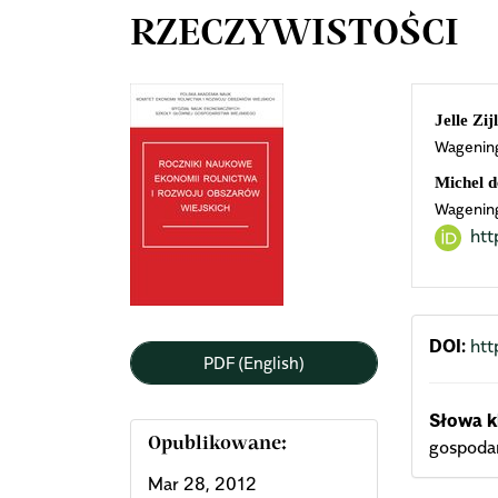
RZECZYWISTOŚCI
Article
Mai
Jelle Zij
Wagenin
Sidebar
Arti
Michel 
Cont
Wagenin
htt
DOI:
htt
PDF (English)
Słowa k
Opublikowane:
gospoda
Mar 28, 2012