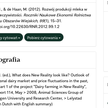
ils
, J., & de Haan, M. (2012). Rozwój produkcji mleka w
eczywistości.
Roczniki Naukowe Ekonomii Rolnictwa
ju Obszarów Wiejskich
,
99
(1), 15–31.
/doi.org/10.22630/RNR.2012.99.1.2
ty cytowań
Pobierz cytowania
ografia
, J. (ed.), What does New Reality look like? Outlook of
ional dairy market and price fluctuations in the past,
art 1 of the project "Dairy farming in New Reality",
ort 114, May > 2008, Animal Sciences Group of
en University and Research Center, > Lelystad
in Dutch with English summary)