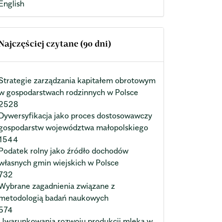
English
Najczęściej czytane (90 dni)
Strategie zarządzania kapitałem obrotowym
w gospodarstwach rodzinnych w Polsce
2528
Dywersyfikacja jako proces dostosowawczy
gospodarstw województwa małopolskiego
1544
Podatek rolny jako źródło dochodów
własnych gmin wiejskich w Polsce
732
Wybrane zagadnienia związane z
metodologią badań naukowych
574
Uwarunkowania rozwoju produkcji mleka w