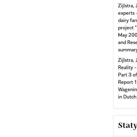
Zijlstra
experts 
dairy fa
project 
May 200
and Rese
summary
Zijlstra
Reality 
Part 3 o
Report 
Wagening
in Dutch
Stat