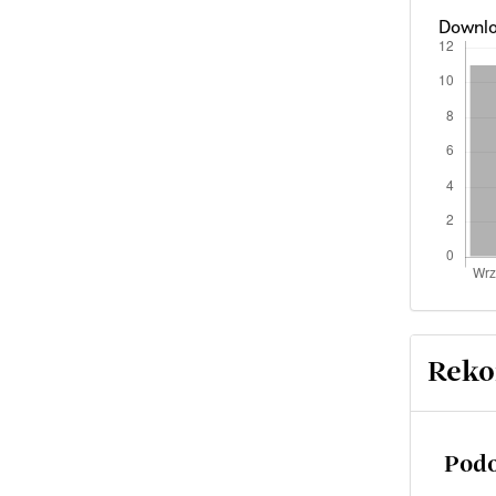
Downlo
Reko
Podo