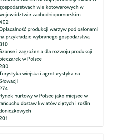
gospodarstwach wielkotowarowych w
województwie zachodniopomorskim
402
Opłacalność produkcji warzyw pod osłonami
na przykładzie wybranego gospodarstwa
310
Szanse i zagrożenia dla rozwoju produkcji
pieczarek w Polsce
280
Turystyka wiejska i agroturystyka na
Słowacji
274
Rynek hurtowy w Polsce jako miejsce w
łańcuchu dostaw kwiatów ciętych i roślin
doniczkowych
201