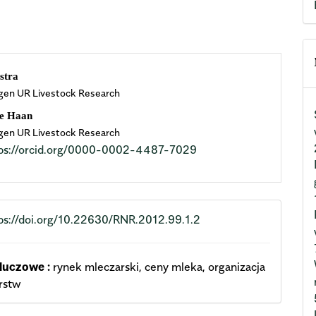
n
lstra
gen UR Livestock Research
cle
de Haan
ent
gen UR Livestock Research
ps://orcid.org/0000-0002-4487-7029
ps://doi.org/10.22630/RNR.2012.99.1.2
luczowe :
rynek mleczarski, ceny mleka, organizacja
rstw