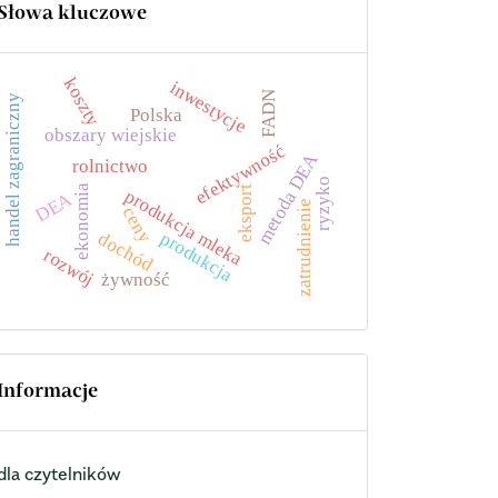
Słowa kluczowe
koszty
inwestycje
FADN
handel zagraniczny
Polska
obszary wiejskie
efektywność
metoda DEA
rolnictwo
ryzyko
ekonomia
eksport
produkcja mleka
DEA
zatrudnienie
ceny
produkcja
dochód
rozwój
żywność
Informacje
dla czytelników