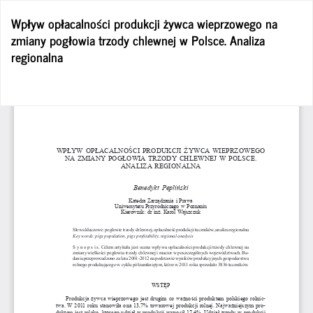
Wróć
Wpływ opłacalności produkcji żywca wieprzowego na
do
zmiany pogłowia trzody chlewnej w Polsce. Analiza
szczegółów
regionalna
artykułu
Po
Po
P