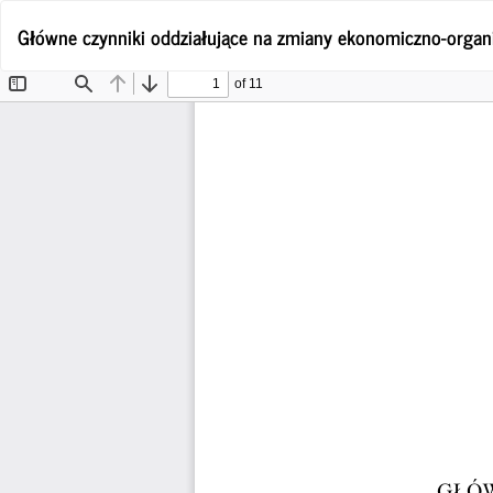
Wróć
Główne czynniki oddziałujące na zmiany ekonomiczno-orga
do
szczegółów
artykułu