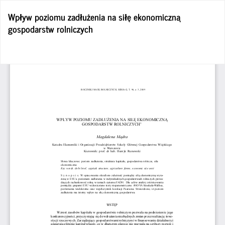
Wróć
Wpływ poziomu zadłużenia na siłę ekonomiczną
do
gospodarstw rolniczych
szczegółów
artykułu
Po
Po
P