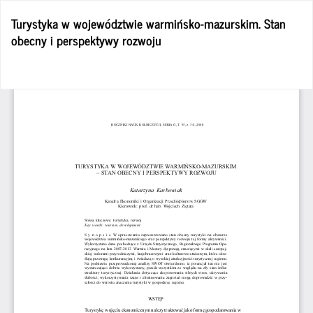
Wróć
Turystyka w województwie warmińsko-mazurskim. Stan
do
obecny i perspektywy rozwoju
szczegółów
artykułu
Po
Po
P