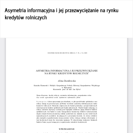
Wróć
Asymetria informacyjna i jej przezwyciężanie na rynku
do
kredytów rolniczych
szczegółów
artykułu
Po
Po
P