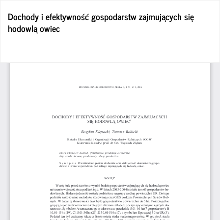
Wróć
Dochody i efektywność gospodarstw zajmujących się
do
hodowlą owiec
szczegółów
artykułu
Po
Po
P