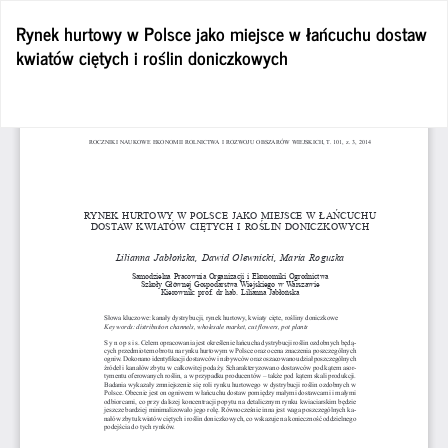
Wróć
Rynek hurtowy w Polsce jako miejsce w łańcuchu dostaw
do
kwiatów ciętych i roślin doniczkowych
szczegółów
artykułu
Po
Po
P