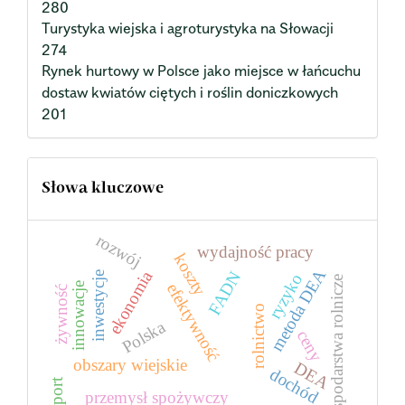
280
Turystyka wiejska i agroturystyka na Słowacji
274
Rynek hurtowy w Polsce jako miejsce w łańcuchu
dostaw kwiatów ciętych i roślin doniczkowych
201
Słowa kluczowe
rozwój
wydajność pracy
koszty
metoda DEA
ekonomia
FADN
inwestycje
ryzyko
gospodarstwa rolnicze
efektywność
innowacje
żywność
rolnictwo
Polska
ceny
obszary wiejskie
DEA
dochód
import
przemysł spożywczy