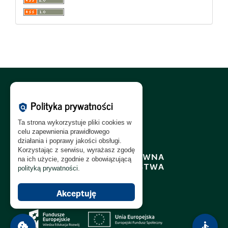
Polityka Cookies:
PL
|
EN
Polityka prywatności
policy
Polityka Prywatności:
PL
|
EN
Ta strona wykorzystuje pliki cookies w
Polityka RODO:
PL
|
EN
celu zapewnienia prawidłowego
działania i poprawy jakości obsługi.
Korzystając z serwisu, wyrażasz zgodę
na ich użycie, zgodnie z obowiązującą
polityką prywatności
.
Akceptuję
cookie
accessible