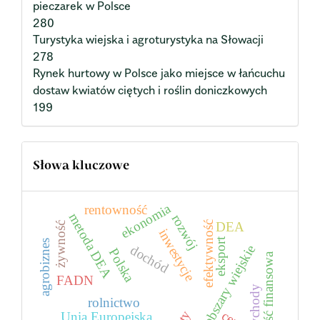
pieczarek w Polsce
280
Turystyka wiejska i agroturystyka na Słowacji
278
Rynek hurtowy w Polsce jako miejsce w łańcuchu
dostaw kwiatów ciętych i roślin doniczkowych
199
Słowa kluczowe
ekonomia
rentowność
metoda DEA
rozwój
efektywność
DEA
żywność
inwestycje
eksport
agrobiznes
dochód
obszary wiejskie
Polska
płynność finansowa
FADN
przychody
rolnictwo
Unia Europejska