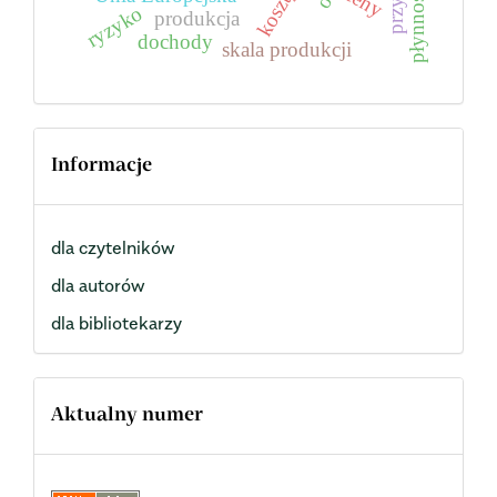
koszty
ceny
ryzyko
produkcja
dochody
skala produkcji
Informacje
dla czytelników
dla autorów
dla bibliotekarzy
Aktualny numer