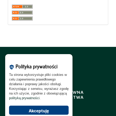
Polityka Cookies:
PL
|
EN
Polityka prywatności
policy
Polityka Prywatności:
PL
|
EN
Ta strona wykorzystuje pliki cookies w
Polityka RODO:
PL
|
EN
celu zapewnienia prawidłowego
działania i poprawy jakości obsługi.
Korzystając z serwisu, wyrażasz zgodę
na ich użycie, zgodnie z obowiązującą
polityką prywatności
.
Akceptuję