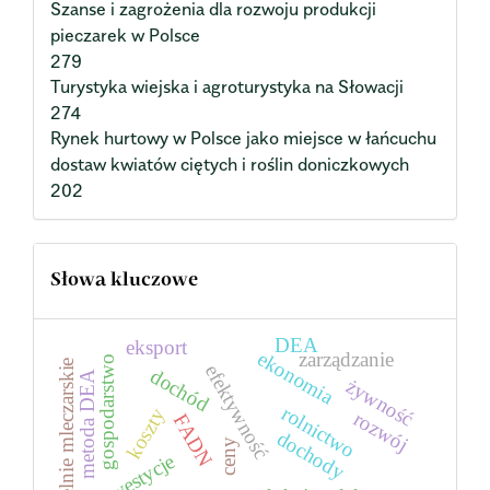
Szanse i zagrożenia dla rozwoju produkcji
pieczarek w Polsce
279
Turystyka wiejska i agroturystyka na Słowacji
274
Rynek hurtowy w Polsce jako miejsce w łańcuchu
dostaw kwiatów ciętych i roślin doniczkowych
202
Słowa kluczowe
DEA
eksport
ekonomia
zarządzanie
gospodarstwo
spółdzielnie mleczarskie
efektywność
dochód
metoda DEA
żywność
rolnictwo
koszty
rozwój
FADN
dochody
ceny
inwestycje