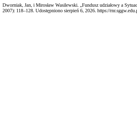
Dworniak, Jan, i Mirosław Wasilewski. „Fundusz udziałowy a Sytuac
2007): 118–128. Udostępniono sierpień 6, 2026. https://rnr.sggw.edu.p