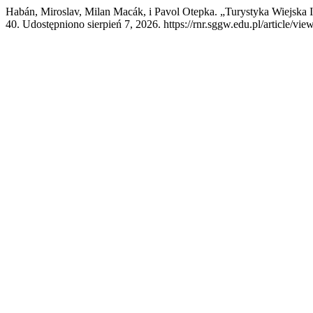
Habán, Miroslav, Milan Macák, i Pavol Otepka. „Turystyka Wiejska 
40. Udostępniono sierpień 7, 2026. https://rnr.sggw.edu.pl/article/vie