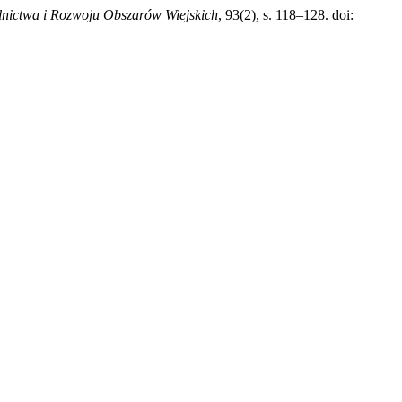
nictwa i Rozwoju Obszarów Wiejskich
, 93(2), s. 118–128. doi: